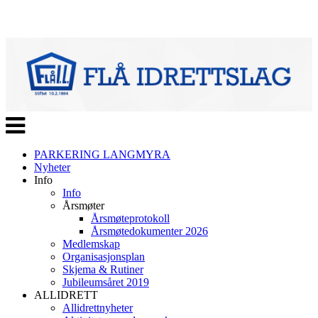
Veksle
navigasjon
PARKERING LANGMYRA
Nyheter
Info
Info
Årsmøter
Årsmøteprotokoll
Årsmøtedokumenter 2026
Medlemskap
Organisasjonsplan
Skjema & Rutiner
Jubileumsåret 2019
ALLIDRETT
Allidrettnyheter