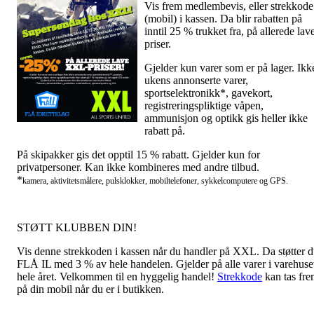
Vis frem medlembevis, eller strekkode
(mobil) i kassen. Da blir rabatten på
inntil 25 % trukket fra, på allerede lav
priser.
Gjelder kun varer som er på lager. Ikk
ukens annonserte varer,
sportselektronikk*, gavekort,
registreringspliktige våpen,
ammunisjon og optikk gis heller ikke
rabatt på.
På skipakker gis det opptil 15 % rabatt. Gjelder kun for
privatpersoner. Kan ikke kombineres med andre tilbud.
*
kamera, aktivitetsmålere, pulsklokker, mobiltelefoner, sykkelcomputere og GPS.
STØTT KLUBBEN DIN!
Vis denne strekkoden i kassen når du handler på XXL. Da støtter 
FLÅ IL med 3 % av hele handelen. Gjelder på alle varer i varehuse
hele året. Velkommen til en hyggelig handel!
Strekkode
kan tas fr
på din mobil når du er i butikken.