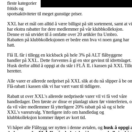
fleste kategorier
fritids og
sportsaktiviteter til meget gunstige priser.
XXL har et mål om alltid å være billigst på sitt sortement, samt at vi
har ekstra rabatter for dere medlemmer på vår klubbkolleksjon.
Denne er nå utvidet til å omfatte over 20 artikler fra Umbro.
Rabatten på klubbkolleksjonen er bedre enn hva vi noen gang har
hatt.
Flå IL får i tillegg en kickback på hele 3% på ALT flåbyggene
handler på XXL. Dette forventes å gi en stor gevinst til idrettslaget.
Husk derfor alltid å oppgi at du står i FLÅ IL i kassen på XXL Till
heretter.
Alle varer er allerede nedpriset på XXL slik at du nå slipper å be o
Flå-rabatt i kassen slik vi har vært vant til tidligere.
Rabatt ut over XXL's allerede nedprisede varer vil vi få ved våre
handledager. Den første av disse er planlagt uken før vinterferien, 
da vil våre medlemmer få ytterligere 20% rabatt på så og si hele
XXL's vareutvalg. Ytterligere info om handledag og
klubbkolleksjon kommer iløpet av kort tid.
Vi håper alle Flåbygg ser nytten i denne avtalen, og
husk å oppgi 