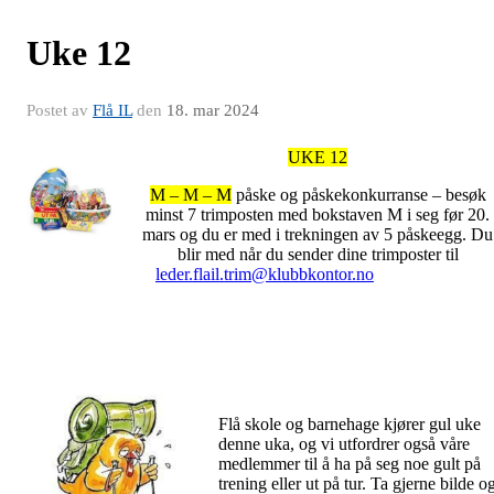
Uke 12
Postet av
Flå IL
den
18. mar 2024
UKE 12
M – M – M
påske og påskekonkurranse – besøk
minst 7 trimposten med bokstaven M i seg før 20.
mars og du er med i trekningen av 5 påskeegg. Du
blir med når du sender dine trimposter til
leder.flail.trim@klubbkontor.no
Flå skole og barnehage kjører gul uke
denne uka, og vi utfordrer også våre
medlemmer til å ha på seg noe gult på
trening eller ut på tur. Ta gjerne bilde o