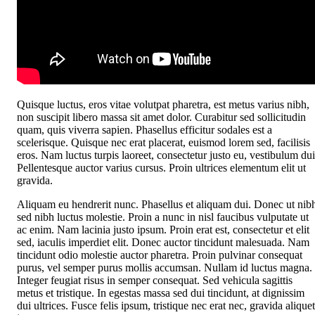
Quisque luctus, eros vitae volutpat pharetra, est metus varius nibh,
non suscipit libero massa sit amet dolor. Curabitur sed sollicitudin
quam, quis viverra sapien. Phasellus efficitur sodales est a
scelerisque. Quisque nec erat placerat, euismod lorem sed, facilisis
eros. Nam luctus turpis laoreet, consectetur justo eu, vestibulum dui
Pellentesque auctor varius cursus. Proin ultrices elementum elit ut
gravida.
Aliquam eu hendrerit nunc. Phasellus et aliquam dui. Donec ut nib
sed nibh luctus molestie. Proin a nunc in nisl faucibus vulputate ut
ac enim. Nam lacinia justo ipsum. Proin erat est, consectetur et elit
sed, iaculis imperdiet elit. Donec auctor tincidunt malesuada. Nam
tincidunt odio molestie auctor pharetra. Proin pulvinar consequat
purus, vel semper purus mollis accumsan. Nullam id luctus magna.
Integer feugiat risus in semper consequat. Sed vehicula sagittis
metus et tristique. In egestas massa sed dui tincidunt, at dignissim
dui ultrices. Fusce felis ipsum, tristique nec erat nec, gravida aliquet