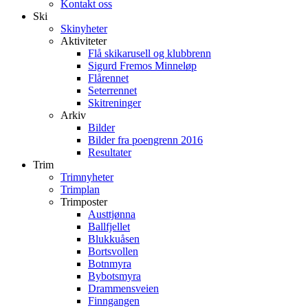
Kontakt oss
Ski
Skinyheter
Aktiviteter
Flå skikarusell og klubbrenn
Sigurd Fremos Minneløp
Flårennet
Seterrennet
Skitreninger
Arkiv
Bilder
Bilder fra poengrenn 2016
Resultater
Trim
Trimnyheter
Trimplan
Trimposter
Austtjønna
Ballfjellet
Blukkuåsen
Bortsvollen
Botnmyra
Bybotsmyra
Drammensveien
Finngangen