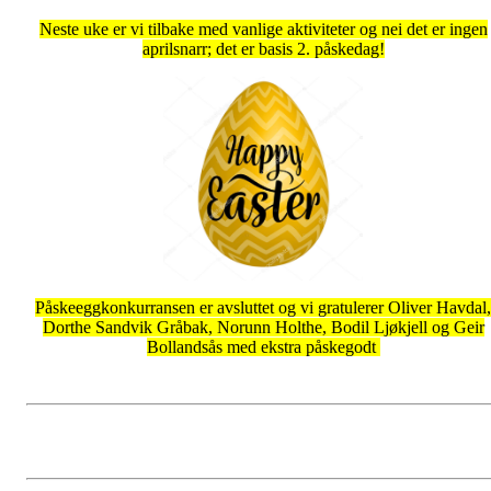
Neste uke er vi tilbake med vanlige aktiviteter og nei det er ingen
aprilsnarr; det er basis 2. påskedag!
Påskeeggkonkurransen er avsluttet og vi gratulerer Oliver Havdal,
Dorthe Sandvik Gråbak, Norunn Holthe, Bodil Ljøkjell og Geir
Bollandsås med ekstra påskegodt