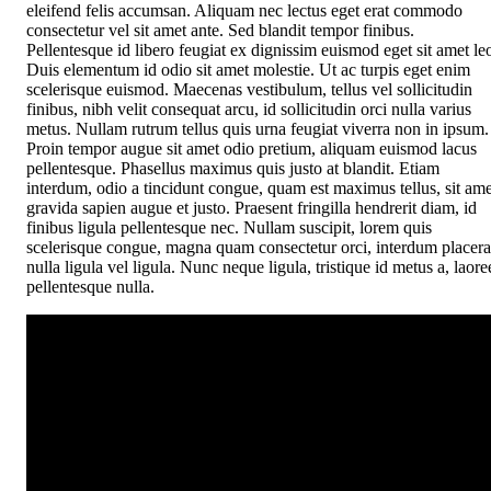
eleifend felis accumsan. Aliquam nec lectus eget erat commodo
consectetur vel sit amet ante. Sed blandit tempor finibus.
Pellentesque id libero feugiat ex dignissim euismod eget sit amet le
Duis elementum id odio sit amet molestie. Ut ac turpis eget enim
scelerisque euismod. Maecenas vestibulum, tellus vel sollicitudin
finibus, nibh velit consequat arcu, id sollicitudin orci nulla varius
metus. Nullam rutrum tellus quis urna feugiat viverra non in ipsum.
Proin tempor augue sit amet odio pretium, aliquam euismod lacus
pellentesque. Phasellus maximus quis justo at blandit. Etiam
interdum, odio a tincidunt congue, quam est maximus tellus, sit ame
gravida sapien augue et justo. Praesent fringilla hendrerit diam, id
finibus ligula pellentesque nec. Nullam suscipit, lorem quis
scelerisque congue, magna quam consectetur orci, interdum placera
nulla ligula vel ligula. Nunc neque ligula, tristique id metus a, laore
pellentesque nulla.