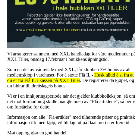
Vi arrangerer sammen med XXL handledag for våre medlemmer p
XXL Tiller, onsdag 17.februar i butikkens åpningstid.
Som en del av vår avtale med XXL, får klubben 3% bonus av all
medlemskjøp i varehuset. For å støtte Flå IL -
Husk alltid å si fra at
du er fra Flå IL i kassen på XXL Tiller
. De registrerer da kjøpet, og
du bidrar til idrettslagets bonus.
Vi er i en innkjøringsperiode når det gjelder klubbkolleksjon, så om
det mot formodning skulle mangle noen av "Flå-artiklene", så ber v
om forståelse for dette.
Informasjon om alle "Flå-artikler" med tilhørende priser og praktisk
informasjon ifb med kjøp, vil bli lagt ut på flaail.no i nær fremtid.
Møt opp og gjør en god handel.