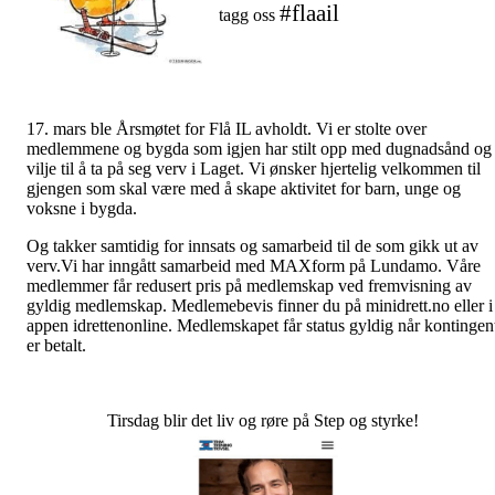
#flaail
tagg oss
17. mars ble Årsmøtet for Flå IL avholdt. Vi er stolte over
medlemmene og bygda som igjen har stilt opp med dugnadsånd og
vilje til å ta på seg verv i Laget. Vi ønsker hjertelig velkommen til
gjengen som skal være med å skape aktivitet for barn, unge og
voksne i bygda.
Og takker samtidig for innsats og samarbeid til de som gikk ut av
verv.Vi har inngått samarbeid med MAXform på Lundamo. Våre
medlemmer får redusert pris på medlemskap ved fremvisning av
gyldig medlemskap. Medlemebevis finner du på minidrett.no eller i
appen idrettenonline. Medlemskapet får status gyldig når kontingen
er betalt.
Tirsdag blir det liv og røre på Step og styrke!