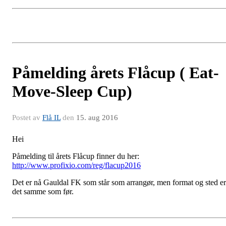
Påmelding årets Flåcup ( Eat-
Move-Sleep Cup)
Postet av
Flå IL
den
15. aug 2016
Hei
Påmelding til årets Flåcup finner du her:
http://www.profixio.com/reg/flacup2016
Det er nå Gauldal FK som står som arrangør, men format og sted er
det samme som før.