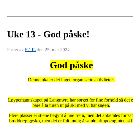
Uke 13 - God påske!
Postet av
Flå IL
den
25. mar 2024
God påske
Denne uka er det ingen organiserte aktiviteter.
Løypemannskapet på Langmyra har sørget for fine forhold så det e
bare å ta turen ut på ski med vi har snøen.
Flere plasser er stiene begynt å tine frem, men det anbefales fortsat
brodder/piggsko, men det er fult mulig å samle trimpoeng uten ski