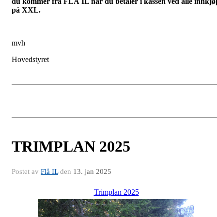
du kommer fra FLÅ IL når du betaler i kassen ved alle innkjø
på XXL.
mvh
Hovedstyret
TRIMPLAN 2025
Postet av
Flå IL
den
13. jan 2025
Trimplan 2025