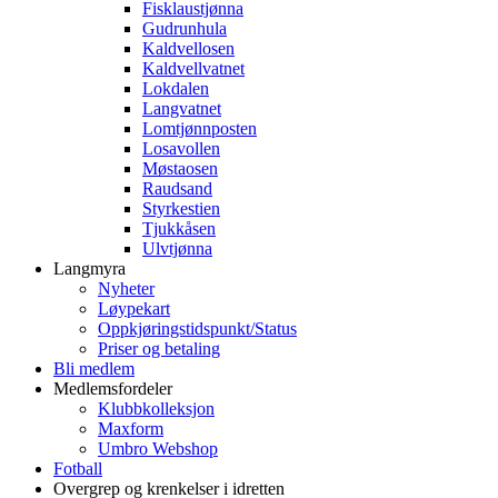
Fisklaustjønna
Gudrunhula
Kaldvellosen
Kaldvellvatnet
Lokdalen
Langvatnet
Lomtjønnposten
Losavollen
Møstaosen
Raudsand
Styrkestien
Tjukkåsen
Ulvtjønna
Langmyra
Nyheter
Løypekart
Oppkjøringstidspunkt/Status
Priser og betaling
Bli medlem
Medlemsfordeler
Klubbkolleksjon
Maxform
Umbro Webshop
Fotball
Overgrep og krenkelser i idretten