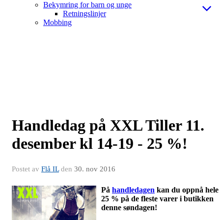
Bekymring for barn og unge
Retningslinjer
Mobbing
Handledag på XXL Tiller 11.
desember kl 14-19 - 25 %!
Postet av
Flå IL
den
30. nov 2016
På
handledagen
kan du oppnå hele
25 % på de fleste varer i butikken
denne søndagen!