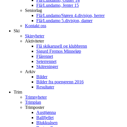
Flå/Lundamo, Gutter 14
Flå/Lundamo, Jenter 15
Seniorlag
Flå/Lundamo/Støren 4.divisjon, herrer
Flå/Lundamo 5.divisjon, damer
Kontakt oss
Ski
Skinyheter
Aktiviteter
Flå skikarusell og klubbrenn
Sigurd Fremos Minneløp
Flårennet
Seterrennet
Skitreninger
Arkiv
Bilder
Bilder fra poengrenn 2016
Resultater
Trim
Trimnyheter
Trimplan
Trimposter
Austtjønna
Ballfjellet
Blukkuåsen