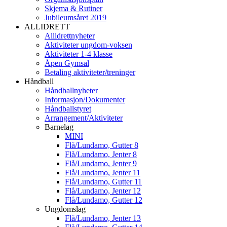
Skjema & Rutiner
Jubileumsåret 2019
ALLIDRETT
Allidrettnyheter
Aktiviteter ungdom-voksen
Aktiviteter 1-4 klasse
Åpen Gymsal
Betaling aktiviteter/treninger
Håndball
Håndballnyheter
Informasjon/Dokumenter
Håndballstyret
Arrangement/Aktiviteter
Barnelag
MINI
Flå/Lundamo, Gutter 8
Flå/Lundamo, Jenter 8
Flå/Lundamo, Jenter 9
Flå/Lundamo, Jenter 11
Flå/Lundamo, Gutter 11
Flå/Lundamo, Jenter 12
Flå/Lundamo, Gutter 12
Ungdomslag
Flå/Lundamo, Jenter 13