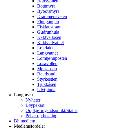
Bortsvollen
Botnmyra
Bybotsmyra
Drammensveien
Finngangen
Fisklaustjønna
Gudrunhula
Kaldvellosen
Kaldvellvatnet
Lokdalen
Langvatnet
Lomtjønnposten
Losavollen
Møstaosen
Raudsand
Styrkestien
Tjukkåsen
Ulvtjønna
Langmyra
Nyheter
Løypekart
Oppkjøringstidspunkt/Status
Priser og betaling
Bli medlem
Medlemsfordeler