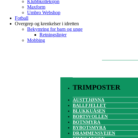
Klubbkolleksjon
Maxform
Umbro Webshop
Fotball
Overgrep og krenkelser i idretten
Bekymring for barn og unge
Retningslinjer
Mobbing
TRIMPOSTER
AUSTTJØNNA
BALLFJELLET
BLUKKUÅSEN
BORTSVOLLEN
BOTNMYRA
BYBOTSMYRA
DRAMMENSVEIEN