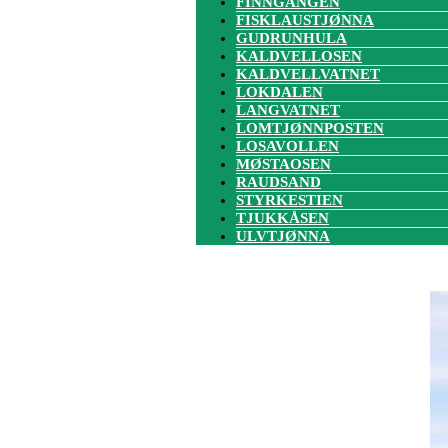
FINNGANGEN
FISKLAUSTJØNNA
GUDRUNHULA
KALDVELLOSEN
KALDVELLVATNET
LOKDALEN
LANGVATNET
LOMTJØNNPOSTEN
LOSAVOLLEN
MØSTAOSEN
RAUDSAND
STYRKESTIEN
TJUKKÅSEN
ULVTJØNNA