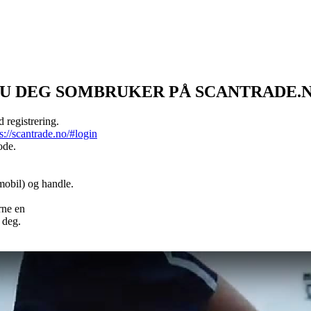
DU DEG SOMBRUKER PÅ SCANTRADE.
d registrering.
s://scantrade.no/#login
ode.
mobil) og handle.
erne en
 deg.