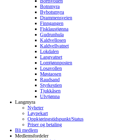
Bortsvollen
Botnmyra
Bybotsmyra
Drammensveien
Finngangen
Fisklaustjønna
Gudrunhula
Kaldvellosen
Kaldvellvatnet
Lokdalen
Langvatnet
Lomtjønnposten
Losavollen
Møstaosen
Raudsand
Styrkestien
Tjukkåsen
Ulvtjønna
Langmyra
Nyheter
Løypekart
Oppkjøringstidspunkt/Status
Priser og betaling
Bli medlem
Medlemsfordeler