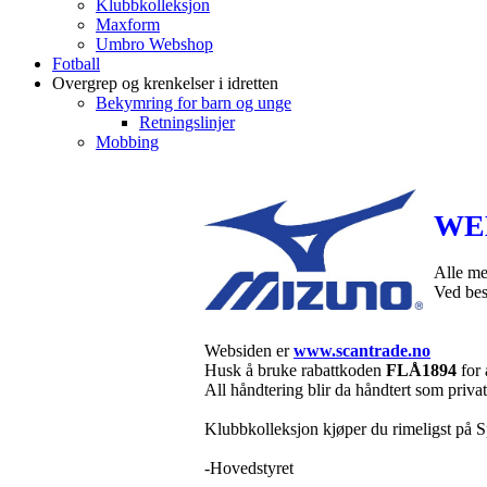
Klubbkolleksjon
Maxform
Umbro Webshop
Fotball
Overgrep og krenkelser i idretten
Bekymring for barn og unge
Retningslinjer
Mobbing
WE
Alle me
Ved best
Websiden er
www.scantrade.no
Husk å bruke rabattkoden
FLÅ1894
for 
All håndtering blir da håndtert som privat
Klubbkolleksjon kjøper du rimeligst på S
-Hovedstyret