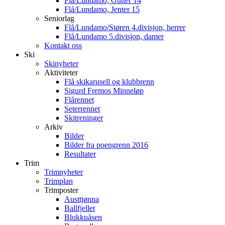
Flå/Lundamo, Gutter 14
Flå/Lundamo, Jenter 15
Seniorlag
Flå/Lundamo/Støren 4.divisjon, herrer
Flå/Lundamo 5.divisjon, damer
Kontakt oss
Ski
Skinyheter
Aktiviteter
Flå skikarusell og klubbrenn
Sigurd Fremos Minneløp
Flårennet
Seterrennet
Skitreninger
Arkiv
Bilder
Bilder fra poengrenn 2016
Resultater
Trim
Trimnyheter
Trimplan
Trimposter
Austtjønna
Ballfjellet
Blukkuåsen