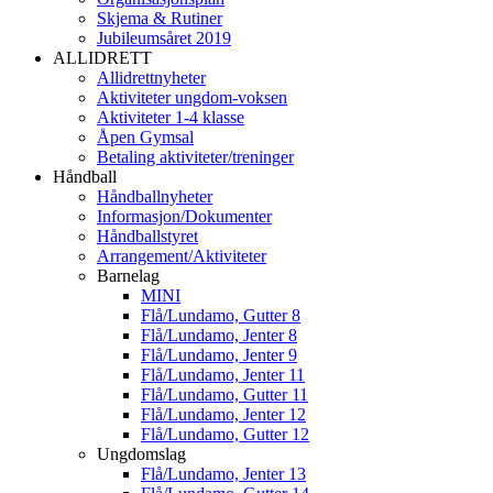
Skjema & Rutiner
Jubileumsåret 2019
ALLIDRETT
Allidrettnyheter
Aktiviteter ungdom-voksen
Aktiviteter 1-4 klasse
Åpen Gymsal
Betaling aktiviteter/treninger
Håndball
Håndballnyheter
Informasjon/Dokumenter
Håndballstyret
Arrangement/Aktiviteter
Barnelag
MINI
Flå/Lundamo, Gutter 8
Flå/Lundamo, Jenter 8
Flå/Lundamo, Jenter 9
Flå/Lundamo, Jenter 11
Flå/Lundamo, Gutter 11
Flå/Lundamo, Jenter 12
Flå/Lundamo, Gutter 12
Ungdomslag
Flå/Lundamo, Jenter 13