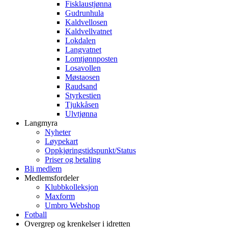
Fisklaustjønna
Gudrunhula
Kaldvellosen
Kaldvellvatnet
Lokdalen
Langvatnet
Lomtjønnposten
Losavollen
Møstaosen
Raudsand
Styrkestien
Tjukkåsen
Ulvtjønna
Langmyra
Nyheter
Løypekart
Oppkjøringstidspunkt/Status
Priser og betaling
Bli medlem
Medlemsfordeler
Klubbkolleksjon
Maxform
Umbro Webshop
Fotball
Overgrep og krenkelser i idretten