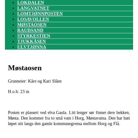
LOKDALEN
LANGVATNET
LOMTJØNNPOSTEN
LOSAVOLLEN
MØSTAOSEN
RAUDSAND
STYRKESTIEN
TJUKKÅSEN
ULVTJØNNA
Møstaosen
Grunneier: Kåre og Kari Slåen
H.o.h: 23 m
Posten er plassert ved elva Gaula. Litt lenger sør finner dere bekken,
Møsta. Den kommer fra to små vatn i Horg, Møstavatna. Den har hatt
løpet sitt langs den gamle kommunegrensa mellom Horg og Flå.