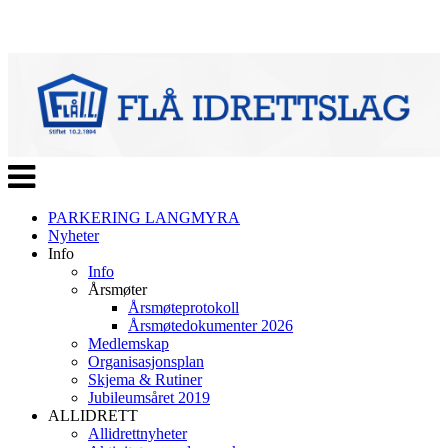
Veksle
navigasjon
PARKERING LANGMYRA
Nyheter
Info
Info
Årsmøter
Årsmøteprotokoll
Årsmøtedokumenter 2026
Medlemskap
Organisasjonsplan
Skjema & Rutiner
Jubileumsåret 2019
ALLIDRETT
Allidrettnyheter