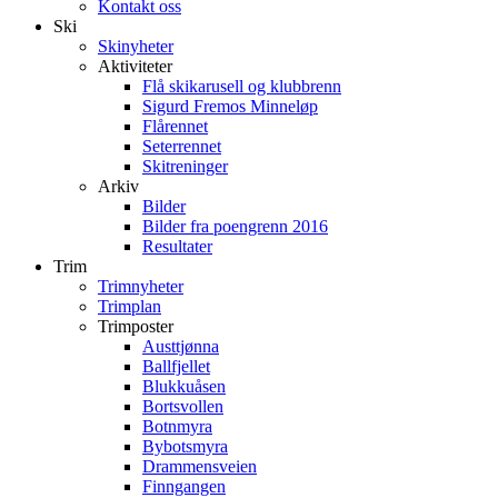
Kontakt oss
Ski
Skinyheter
Aktiviteter
Flå skikarusell og klubbrenn
Sigurd Fremos Minneløp
Flårennet
Seterrennet
Skitreninger
Arkiv
Bilder
Bilder fra poengrenn 2016
Resultater
Trim
Trimnyheter
Trimplan
Trimposter
Austtjønna
Ballfjellet
Blukkuåsen
Bortsvollen
Botnmyra
Bybotsmyra
Drammensveien
Finngangen