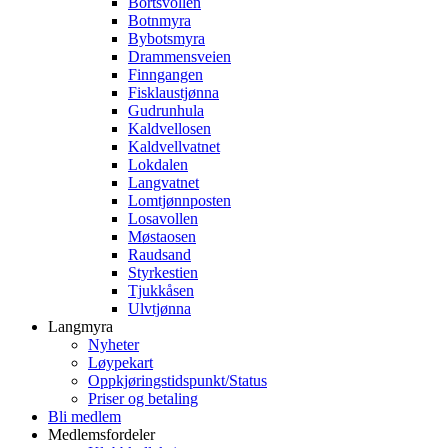
Bortsvollen
Botnmyra
Bybotsmyra
Drammensveien
Finngangen
Fisklaustjønna
Gudrunhula
Kaldvellosen
Kaldvellvatnet
Lokdalen
Langvatnet
Lomtjønnposten
Losavollen
Møstaosen
Raudsand
Styrkestien
Tjukkåsen
Ulvtjønna
Langmyra
Nyheter
Løypekart
Oppkjøringstidspunkt/Status
Priser og betaling
Bli medlem
Medlemsfordeler