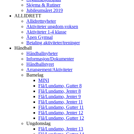
Skjema & Rutiner
Jubileumsåret 2019
ALLIDRETT
Allidrettnyheter
Aktiviteter ungdom-voksen
Aktiviteter 1-4 klasse
Åpen Gymsal
Betaling aktiviteter/treninger
Håndball
Håndballnyheter
Informasjon/Dokumenter
Håndballstyret
Arrangement/Aktiviteter
Barnelag
MINI
Flå/Lundamo, Gutter 8
Flå/Lundamo, Jenter 8
Flå/Lundamo, Jenter 9
Flå/Lundamo, Jenter 11
Flå/Lundamo, Gutter 11
Flå/Lundamo, Jenter 12
Flå/Lundamo, Gutter 12
Ungdomslag
Flå/Lundamo, Jenter 13