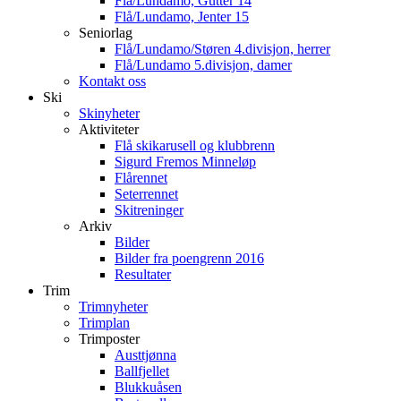
Flå/Lundamo, Gutter 14
Flå/Lundamo, Jenter 15
Seniorlag
Flå/Lundamo/Støren 4.divisjon, herrer
Flå/Lundamo 5.divisjon, damer
Kontakt oss
Ski
Skinyheter
Aktiviteter
Flå skikarusell og klubbrenn
Sigurd Fremos Minneløp
Flårennet
Seterrennet
Skitreninger
Arkiv
Bilder
Bilder fra poengrenn 2016
Resultater
Trim
Trimnyheter
Trimplan
Trimposter
Austtjønna
Ballfjellet
Blukkuåsen