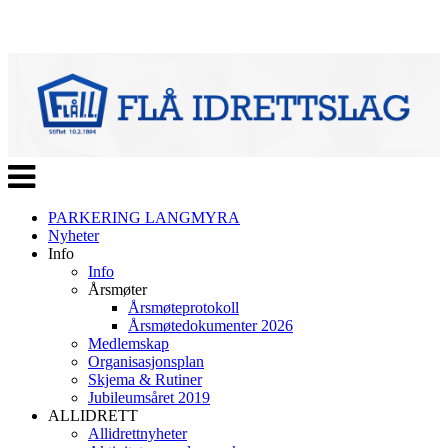
Veksle
navigasjon
PARKERING LANGMYRA
Nyheter
Info
Info
Årsmøter
Årsmøteprotokoll
Årsmøtedokumenter 2026
Medlemskap
Organisasjonsplan
Skjema & Rutiner
Jubileumsåret 2019
ALLIDRETT
Allidrettnyheter