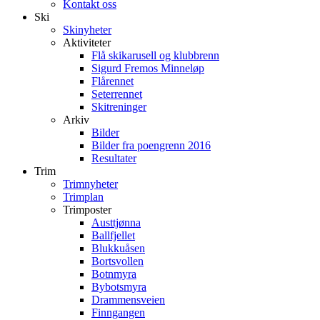
Kontakt oss
Ski
Skinyheter
Aktiviteter
Flå skikarusell og klubbrenn
Sigurd Fremos Minneløp
Flårennet
Seterrennet
Skitreninger
Arkiv
Bilder
Bilder fra poengrenn 2016
Resultater
Trim
Trimnyheter
Trimplan
Trimposter
Austtjønna
Ballfjellet
Blukkuåsen
Bortsvollen
Botnmyra
Bybotsmyra
Drammensveien
Finngangen