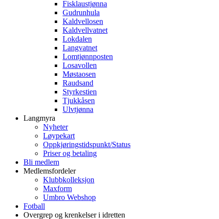
Fisklaustjønna
Gudrunhula
Kaldvellosen
Kaldvellvatnet
Lokdalen
Langvatnet
Lomtjønnposten
Losavollen
Møstaosen
Raudsand
Styrkestien
Tjukkåsen
Ulvtjønna
Langmyra
Nyheter
Løypekart
Oppkjøringstidspunkt/Status
Priser og betaling
Bli medlem
Medlemsfordeler
Klubbkolleksjon
Maxform
Umbro Webshop
Fotball
Overgrep og krenkelser i idretten