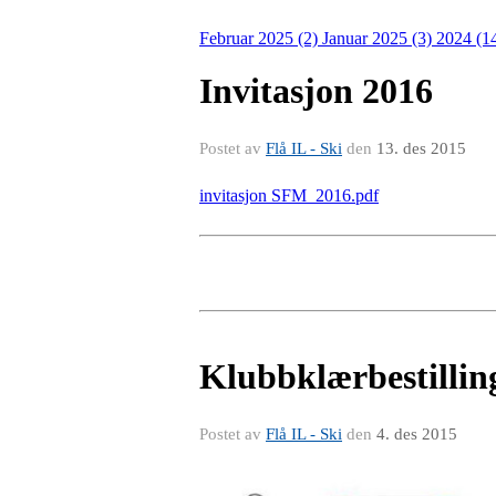
Februar 2025 (2)
Januar 2025 (3)
2024 (1
Invitasjon 2016
Postet av
Flå IL - Ski
den
13. des 2015
invitasjon SFM_2016.pdf
Klubbklærbestilling
Postet av
Flå IL - Ski
den
4. des 2015