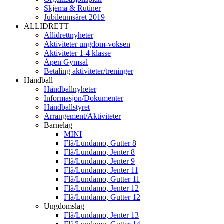
Skjema & Rutiner
Jubileumsåret 2019
ALLIDRETT
Allidrettnyheter
Aktiviteter ungdom-voksen
Aktiviteter 1-4 klasse
Åpen Gymsal
Betaling aktiviteter/treninger
Håndball
Håndballnyheter
Informasjon/Dokumenter
Håndballstyret
Arrangement/Aktiviteter
Barnelag
MINI
Flå/Lundamo, Gutter 8
Flå/Lundamo, Jenter 8
Flå/Lundamo, Jenter 9
Flå/Lundamo, Jenter 11
Flå/Lundamo, Gutter 11
Flå/Lundamo, Jenter 12
Flå/Lundamo, Gutter 12
Ungdomslag
Flå/Lundamo, Jenter 13