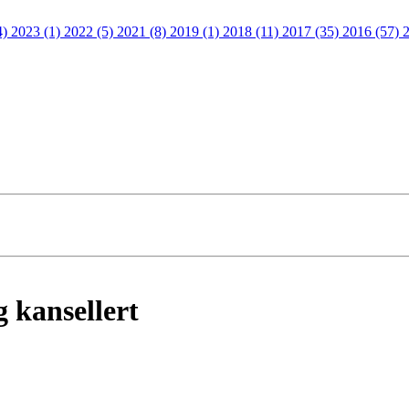
4)
2023 (1)
2022 (5)
2021 (8)
2019 (1)
2018 (11)
2017 (35)
2016 (57)
2
 kansellert