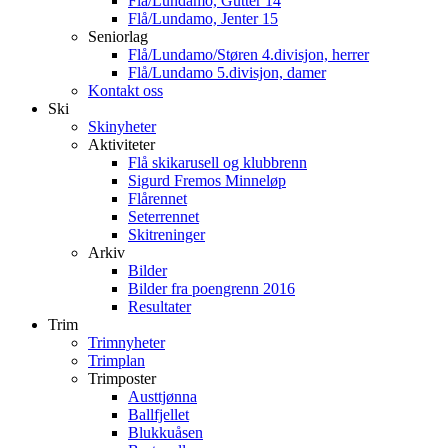
Flå/Lundamo, Gutter 14
Flå/Lundamo, Jenter 15
Seniorlag
Flå/Lundamo/Støren 4.divisjon, herrer
Flå/Lundamo 5.divisjon, damer
Kontakt oss
Ski
Skinyheter
Aktiviteter
Flå skikarusell og klubbrenn
Sigurd Fremos Minneløp
Flårennet
Seterrennet
Skitreninger
Arkiv
Bilder
Bilder fra poengrenn 2016
Resultater
Trim
Trimnyheter
Trimplan
Trimposter
Austtjønna
Ballfjellet
Blukkuåsen