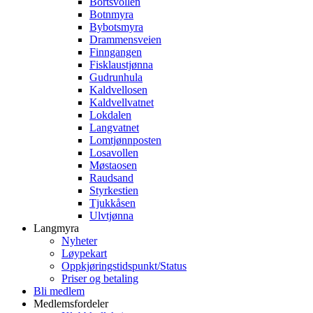
Bortsvollen
Botnmyra
Bybotsmyra
Drammensveien
Finngangen
Fisklaustjønna
Gudrunhula
Kaldvellosen
Kaldvellvatnet
Lokdalen
Langvatnet
Lomtjønnposten
Losavollen
Møstaosen
Raudsand
Styrkestien
Tjukkåsen
Ulvtjønna
Langmyra
Nyheter
Løypekart
Oppkjøringstidspunkt/Status
Priser og betaling
Bli medlem
Medlemsfordeler