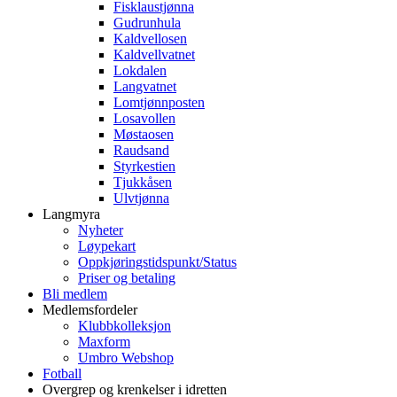
Fisklaustjønna
Gudrunhula
Kaldvellosen
Kaldvellvatnet
Lokdalen
Langvatnet
Lomtjønnposten
Losavollen
Møstaosen
Raudsand
Styrkestien
Tjukkåsen
Ulvtjønna
Langmyra
Nyheter
Løypekart
Oppkjøringstidspunkt/Status
Priser og betaling
Bli medlem
Medlemsfordeler
Klubbkolleksjon
Maxform
Umbro Webshop
Fotball
Overgrep og krenkelser i idretten