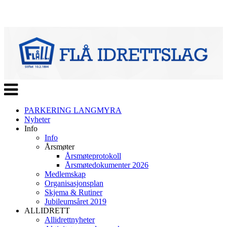
Veksle
navigasjon
PARKERING LANGMYRA
Nyheter
Info
Info
Årsmøter
Årsmøteprotokoll
Årsmøtedokumenter 2026
Medlemskap
Organisasjonsplan
Skjema & Rutiner
Jubileumsåret 2019
ALLIDRETT
Allidrettnyheter