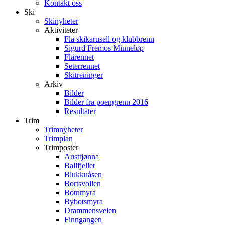
Kontakt oss
Ski
Skinyheter
Aktiviteter
Flå skikarusell og klubbrenn
Sigurd Fremos Minneløp
Flårennet
Seterrennet
Skitreninger
Arkiv
Bilder
Bilder fra poengrenn 2016
Resultater
Trim
Trimnyheter
Trimplan
Trimposter
Austtjønna
Ballfjellet
Blukkuåsen
Bortsvollen
Botnmyra
Bybotsmyra
Drammensveien
Finngangen