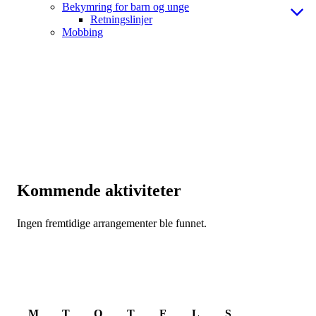
Bekymring for barn og unge
Retningslinjer
Mobbing
Kommende aktiviteter
Ingen fremtidige arrangementer ble funnet.
August 2026
M
T
O
T
F
L
S