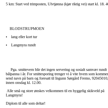
5 km: Start ved trimposten, Ulvtjønna (kjør riktig vei) start kl. 18. 
BLODSTRUPMOEN
•
lang eller kort tur
•
Langmyra rundt
Pga. smittevern blir det ingen servering og sosialt samvær rundt
bålpanna i år. For smittesporing trenger vi å vite hvem som kommer
send navn på barn og foresatt til Ingunn Sørgård Fremo, 92045010
innen onsdag kl. 12.00.
Alle små og store ønskes velkommen til en hyggelig skikveld på
Langmyra!
Diplom til alle som deltar!