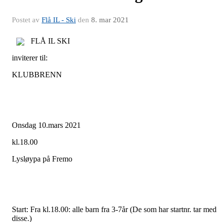
Postet av
Flå IL - Ski
den
8. mar 2021
FLÅ IL SKI
inviterer til:
KLUBBRENN
Onsdag 10.mars 2021
kl.18.00
Lysløypa på Fremo
Start: Fra kl.18.00: alle barn fra 3-7år (De som har startnr. tar med
disse.)