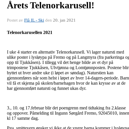
Årets Telenorkarusell!
Postet av
Flå IL - Ski
den
20. jan 2021
Telenorkarusellen
2021
I uke 4 starter en alternativ Telenorkarusell. Vi lager natursti med
ulike poster i lysløypa på Fremo og på Langmyra (fra parkeringa o
opp til Tjukkåsen). I tillegg vil det henge bilde av et dyr på
trimpostene Tjukkåsen, Ulvtjønna og Lomtjønnposten. Postene blir
byttet ut hver andre uke (i løpet av søndag). Naturstien kan
gjennomføres når som helst i løpet av hver 14-dagers-periode. Bar
vil få et skjema på skolen/barnehagen hvor de kan krysse av at de
har gjennomført natursti og funnet ukas dyr.
3., 10. og 17.februar blir det poengrenn med tidtaking fra 2.klasse
og oppover. Påmelding til Ingunn Sørgård Fremo, 92045010, inne
kl 17 samme dag.
Pga. smittevern ønsker vi ikke at de yngre barna kommer i lysløypa