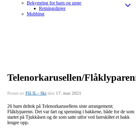
Bekymring for barn og unge
Retningslinjer
Mobbing
Telenorkarusellen/Flåklypare
Postet av
Flå IL - Ski
den
17. mar 2021
26 barn deltok på Telenorkarusellens siste arrangement;
Flåklyparenn. Det var fart og spenning i bakkene, både for de som
startet på Tjukkåsen og de som satte utfor ved fareskiltet et hakk
lengre opp.