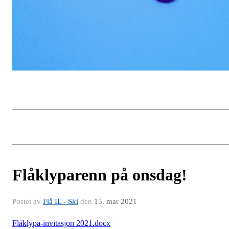
Flåklyparenn på onsdag!
Postet av
Flå IL - Ski
den
15. mar 2021
Flåklypa-invitasjon 2021.docx