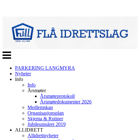
Veksle
navigasjon
PARKERING LANGMYRA
Nyheter
Info
Info
Årsmøter
Årsmøteprotokoll
Årsmøtedokumenter 2026
Medlemskap
Organisasjonsplan
Skjema & Rutiner
Jubileumsåret 2019
ALLIDRETT
Allidrettnyheter