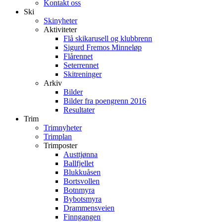
Kontakt oss
Ski
Skinyheter
Aktiviteter
Flå skikarusell og klubbrenn
Sigurd Fremos Minneløp
Flårennet
Seterrennet
Skitreninger
Arkiv
Bilder
Bilder fra poengrenn 2016
Resultater
Trim
Trimnyheter
Trimplan
Trimposter
Austtjønna
Ballfjellet
Blukkuåsen
Bortsvollen
Botnmyra
Bybotsmyra
Drammensveien
Finngangen