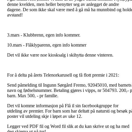
denne kvelden, men heller benytter seg av anlegget de andre
dagene. De som ikke skal være med å gå må ha munnbind og hold
avstand!
3.mars - Klubbrenn, egen info kommer.
10.mars - Flåklyparenn, egen info kommer
Det vil ikke være noe kiosksalg i skihytta denne vinteren.
For å delta på årets Telenorkarusell og få flott premie i 2021:
Send påmelding til Ingunn Sørgård Fremo, 92045010, med barnets
navn og fødselsnummer. Betaling gjøres i vipps, nr 504793. 200,- p
barn. Max 500, - pr familie.
Det vil komme informasjon på Flå il sin facebookgruppe for
utdeling av premier. For barn som har deltatt på natursti og besøk p
poster vil utdeling skje i løpet av uke 12.
Legger ved PDF fil og Word fil slik at du kan skrive ut og ha med
deg skjema ut på tur!