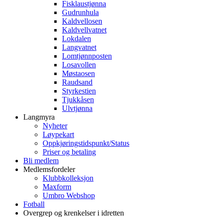
Fisklaustjønna
Gudrunhula
Kaldvellosen
Kaldvellvatnet
Lokdalen
Langvatnet
Lomtjønnposten
Losavollen
Møstaosen
Raudsand
Styrkestien
Tjukkåsen
Ulvtjønna
Langmyra
Nyheter
Løypekart
Oppkjøringstidspunkt/Status
Priser og betaling
Bli medlem
Medlemsfordeler
Klubbkolleksjon
Maxform
Umbro Webshop
Fotball
Overgrep og krenkelser i idretten