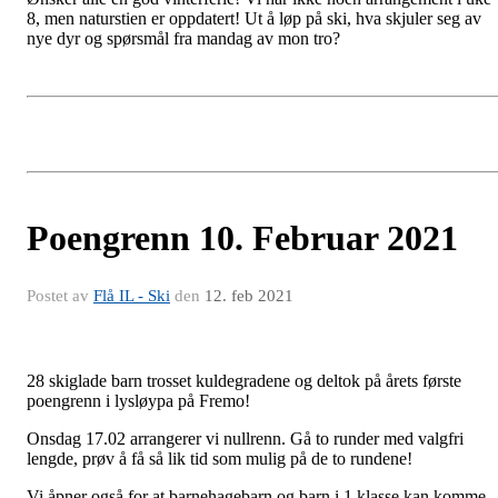
8, men naturstien er oppdatert! Ut å løp på ski, hva skjuler seg av
nye dyr og spørsmål fra mandag av mon tro?
Poengrenn 10. Februar 2021
Postet av
Flå IL - Ski
den
12. feb 2021
28 skiglade barn trosset kuldegradene og deltok på årets første
poengrenn i lysløypa på Fremo!
Onsdag 17.02 arrangerer vi nullrenn. Gå to runder med valgfri
lengde, prøv å få så lik tid som mulig på de to rundene!
Vi åpner også for at barnehagebarn og barn i 1.klasse kan komme