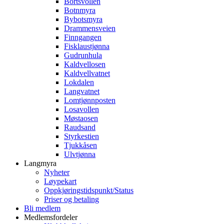
Bortsvollen
Botnmyra
Bybotsmyra
Drammensveien
Finngangen
Fisklaustjønna
Gudrunhula
Kaldvellosen
Kaldvellvatnet
Lokdalen
Langvatnet
Lomtjønnposten
Losavollen
Møstaosen
Raudsand
Styrkestien
Tjukkåsen
Ulvtjønna
Langmyra
Nyheter
Løypekart
Oppkjøringstidspunkt/Status
Priser og betaling
Bli medlem
Medlemsfordeler