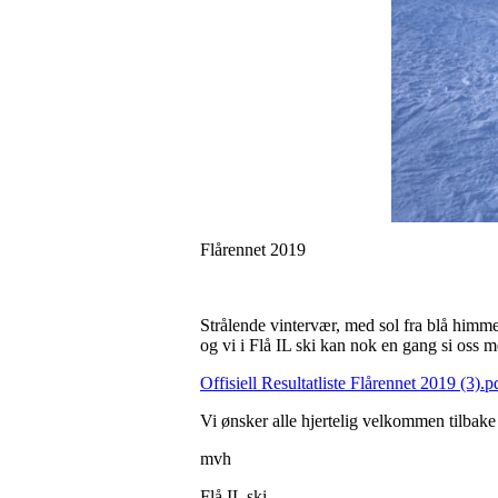
Flårennet 2019
Strålende vintervær, med sol fra blå himme
og vi i Flå IL ski kan nok en gang si oss
Offisiell Resultatliste Flårennet 2019 (3).p
Vi ønsker alle hjertelig velkommen tilbake 
mvh
Flå IL ski