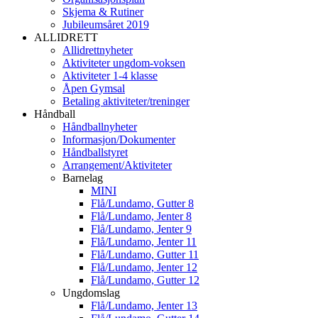
Skjema & Rutiner
Jubileumsåret 2019
ALLIDRETT
Allidrettnyheter
Aktiviteter ungdom-voksen
Aktiviteter 1-4 klasse
Åpen Gymsal
Betaling aktiviteter/treninger
Håndball
Håndballnyheter
Informasjon/Dokumenter
Håndballstyret
Arrangement/Aktiviteter
Barnelag
MINI
Flå/Lundamo, Gutter 8
Flå/Lundamo, Jenter 8
Flå/Lundamo, Jenter 9
Flå/Lundamo, Jenter 11
Flå/Lundamo, Gutter 11
Flå/Lundamo, Jenter 12
Flå/Lundamo, Gutter 12
Ungdomslag
Flå/Lundamo, Jenter 13