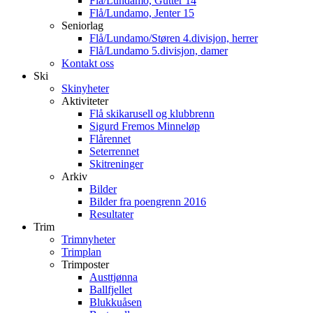
Flå/Lundamo, Gutter 14
Flå/Lundamo, Jenter 15
Seniorlag
Flå/Lundamo/Støren 4.divisjon, herrer
Flå/Lundamo 5.divisjon, damer
Kontakt oss
Ski
Skinyheter
Aktiviteter
Flå skikarusell og klubbrenn
Sigurd Fremos Minneløp
Flårennet
Seterrennet
Skitreninger
Arkiv
Bilder
Bilder fra poengrenn 2016
Resultater
Trim
Trimnyheter
Trimplan
Trimposter
Austtjønna
Ballfjellet
Blukkuåsen