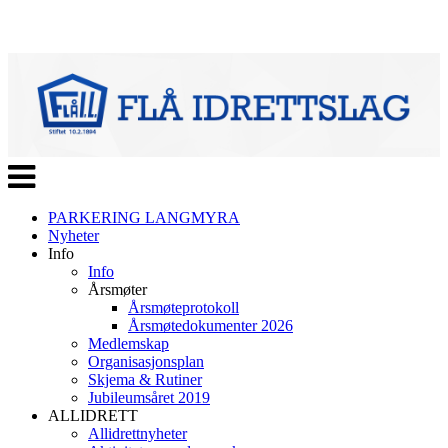
Veksle
navigasjon
PARKERING LANGMYRA
Nyheter
Info
Info
Årsmøter
Årsmøteprotokoll
Årsmøtedokumenter 2026
Medlemskap
Organisasjonsplan
Skjema & Rutiner
Jubileumsåret 2019
ALLIDRETT
Allidrettnyheter