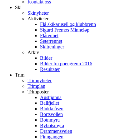
Kontakt oss
Ski
Skinyheter
Aktiviteter
Flå skikarusell og klubbrenn
Sigurd Fremos Minneløp
Flårennet
Seterrennet
Skitreninger
Arkiv
Bilder
Bilder fra poengrenn 2016
Resultater
Trim
Trimnyheter
Trimplan
Trimposter
Austtjønna
Ballfjellet
Blukkuåsen
Bortsvollen
Botnmyra
Bybotsmyra
Drammensveien
Finngangen