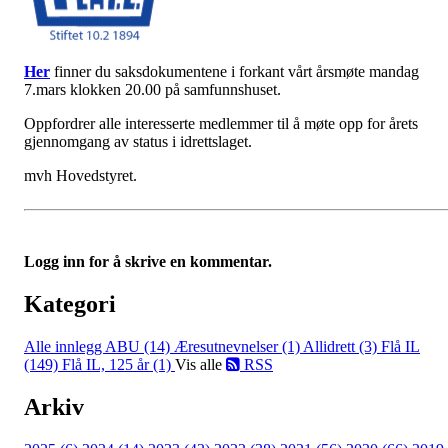
Her
finner du saksdokumentene i forkant vårt årsmøte mandag
7.mars klokken 20.00 på samfunnshuset.
Oppfordrer alle interesserte medlemmer til å møte opp for årets
gjennomgang av status i idrettslaget.
mvh Hovedstyret.
Logg inn for å skrive en kommentar.
Kategori
Alle innlegg
ABU (14)
Æresutnevnelser (1)
Allidrett (3)
Flå IL
(149)
Flå IL, 125 år (1)
Vis alle
RSS
Arkiv