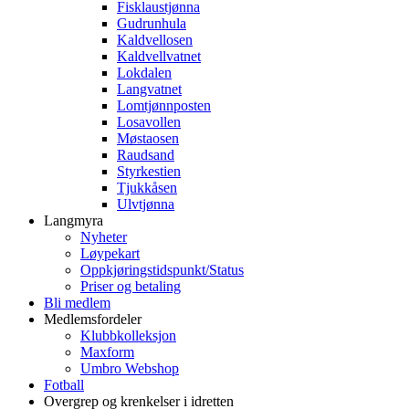
Fisklaustjønna
Gudrunhula
Kaldvellosen
Kaldvellvatnet
Lokdalen
Langvatnet
Lomtjønnposten
Losavollen
Møstaosen
Raudsand
Styrkestien
Tjukkåsen
Ulvtjønna
Langmyra
Nyheter
Løypekart
Oppkjøringstidspunkt/Status
Priser og betaling
Bli medlem
Medlemsfordeler
Klubbkolleksjon
Maxform
Umbro Webshop
Fotball
Overgrep og krenkelser i idretten