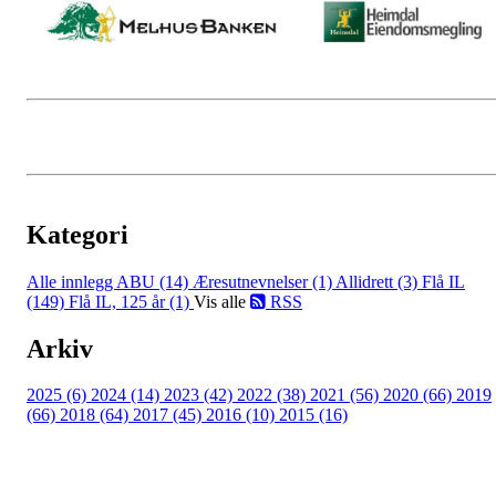
Kategori
Alle innlegg
ABU (14)
Æresutnevnelser (1)
Allidrett (3)
Flå IL
(149)
Flå IL, 125 år (1)
Vis alle
RSS
Arkiv
2025 (6)
2024 (14)
2023 (42)
2022 (38)
2021 (56)
2020 (66)
2019
(66)
2018 (64)
2017 (45)
2016 (10)
2015 (16)