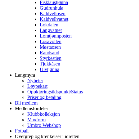
Fisklaustjønna
Gudrunhula
Kaldvellosen
Kaldvellvatnet
Lokdalen
Langvatnet
Lomtjønnposten
Losavollen
Møstaosen
Raudsand
Styrkestien
Tjukkåsen
Ulvtjønna
Langmyra
Nyheter
Løypekart
Oppkjøringstidspunkt/Status
Priser og betaling
Bli medlem
Medlemsfordeler
Klubbkolleksjon
Maxform
Umbro Webshop
Fotball
Overgrep og krenkelser i idretten