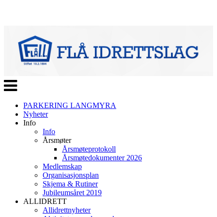
Veksle
navigasjon
PARKERING LANGMYRA
Nyheter
Info
Info
Årsmøter
Årsmøteprotokoll
Årsmøtedokumenter 2026
Medlemskap
Organisasjonsplan
Skjema & Rutiner
Jubileumsåret 2019
ALLIDRETT
Allidrettnyheter