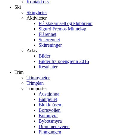
Kontakt oss
Ski
Skinyheter
Aktiviteter
Flå skikarusell og klubbrenn
Sigurd Fremos Minneløp
Flårennet
Seterrennet
Skitreninger
Arkiv
Bilder
Bilder fra poengrenn 2016
Resultater
Trim
Trimnyheter
Trimplan
Trimposter
Austtjønna
Ballfjellet
Blukkuåsen
Bortsvollen
Botnmyra
Bybotsmyra
Drammensveien
Finngangen