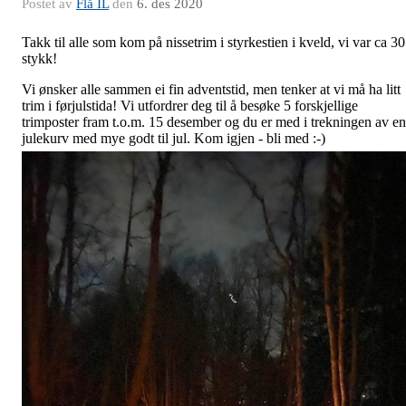
Postet av
Flå IL
den
6. des 2020
Takk til alle som kom på nissetrim i styrkestien i kveld, vi var ca 30
stykk!
Vi ønsker alle sammen ei fin adventstid, men tenker at vi må ha litt
trim i førjulstida! Vi utfordrer deg til å besøke 5 forskjellige
trimposter fram t.o.m. 15 desember og du er med i trekningen av en
julekurv med mye godt til jul. Kom igjen - bli med :-)