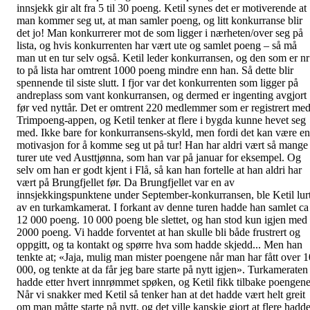
innsjekk gir alt fra 5 til 30 poeng. Ketil synes det er motiverende at
man kommer seg ut, at man samler poeng, og litt konkurranse blir
det jo! Man konkurrerer mot de som ligger i nærheten/over seg på
lista, og hvis konkurrenten har vært ute og samlet poeng – så må
man ut en tur selv også. Ketil leder konkurransen, og den som er nr
to på lista har omtrent 1000 poeng mindre enn han. Så dette blir
spennende til siste slutt. I fjor var det konkurrenten som ligger på
andreplass som vant konkurransen, og dermed er ingenting avgjort
før ved nyttår. Det er omtrent 220 medlemmer som er registrert me
Trimpoeng-appen, og Ketil tenker at flere i bygda kunne hevet seg
med. Ikke bare for konkurransens-skyld, men fordi det kan være en
motivasjon for å komme seg ut på tur! Han har aldri vært så mange
turer ute ved Austtjønna, som han var på januar for eksempel. Og
selv om han er godt kjent i Flå, så kan han fortelle at han aldri har
vært på Brungfjellet før. Da Brungfjellet var en av
innsjekkingspunktene under September-konkurransen, ble Ketil lur
av en turkamkamerat. I forkant av denne turen hadde han samlet ca
12 000 poeng. 10 000 poeng ble slettet, og han stod kun igjen med
2000 poeng. Vi hadde forventet at han skulle bli både frustrert og
oppgitt, og ta kontakt og spørre hva som hadde skjedd... Men han
tenkte at; «Jaja, mulig man mister poengene når man har fått over 1
000, og tenkte at da får jeg bare starte på nytt igjen». Turkameraten
hadde etter hvert innrømmet spøken, og Ketil fikk tilbake poengene
Når vi snakker med Ketil så tenker han at det hadde vært helt greit
om man måtte starte på nytt, og det ville kanskje gjort at flere hadd