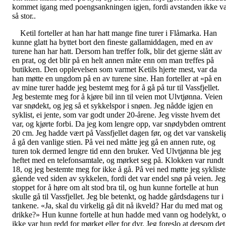
kommet igang med poengsankningen igjen, fordi avstanden ikke v
så stor..
Ketil forteller at han har hatt mange fine turer i Flåmarka. Han
kunne glatt ha byttet bort den fineste gallamiddagen, med en av
turene han har hatt. Dersom han treffer folk, blir det gjerne slått av
en prat, og det blir på en helt annen måte enn om man treffes på
butikken. Den opplevelsen som varmet Ketils hjerte mest, var da
han møtte en ungdom på en av turene sine. Han forteller at «på en
av mine turer hadde jeg bestemt meg for å gå på tur til Vassfjellet.
Jeg bestemte meg for å kjøre bil inn til veien mot Ulvtjønna. Veien
var snødekt, og jeg så et sykkelspor i snøen. Jeg nådde igjen en
syklist, ei jente, som var godt under 20-årene. Jeg visste hvem det
var, og kjørte forbi. Da jeg kom lengre opp, var snødybden omtrent
20 cm. Jeg hadde vært på Vassfjellet dagen før, og det var vanskeli
å gå den vanlige stien. På vei ned måtte jeg gå en annen rute, og
turen tok dermed lengre tid enn den bruker. Ved Ulvtjønna ble jeg
heftet med en telefonsamtale, og mørket seg på. Klokken var rundt
18, og jeg bestemte meg for ikke å gå. På vei ned møtte jeg syklist
gående ved siden av sykkelen, fordi det var endel snø på veien. Jeg
stoppet for å høre om alt stod bra til, og hun kunne fortelle at hun
skulle gå til Vassfjellet. Jeg ble betenkt, og hadde gårdsdagens tur i
tankene. «Ja, skal du virkelig gå dit nå ikveld? Har du med mat og
drikke?» Hun kunne fortelle at hun hadde med vann og hodelykt, 
ikke var hun redd for mørket eller for dyr. Jeg foreslo at dersom det