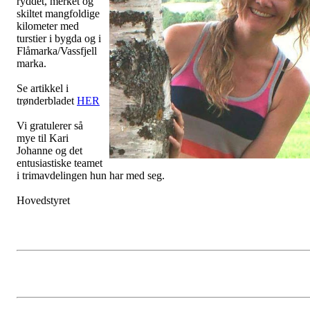
ryddet, merket og
skiltet mangfoldige
kilometer med
turstier i bygda og i
Flåmarka/Vassfjell
marka.
Se artikkel i
trønderbladet
HER
Vi gratulerer så
mye til Kari
Johanne og det
entusiastiske teamet
i trimavdelingen hun har med seg.
Hovedstyret