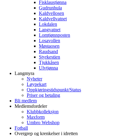
Fisklaustjønna
Gudrunhula
Kaldvellosen
Kaldvellvatnet
Lokdalen
Langvatnet
Lomtjønnposten
Losavollen
Møstaosen
Raudsand
Styrkestien
Tjukkåsen
Ulvtjønna
Langmyra
Nyheter
Løypekart
Oppkjøringstidspunkt/Status
Priser og betaling
Bli medlem
Medlemsfordeler
Klubbkolleksjon
Maxform
Umbro Webshop
Fotball
Overgrep og krenkelser i idretten