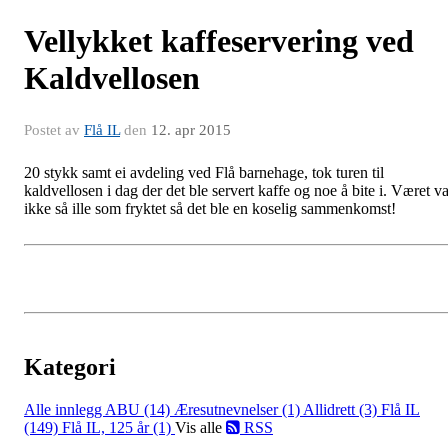
Vellykket kaffeservering ved
Kaldvellosen
Postet av
Flå IL
den
12. apr 2015
20 stykk samt ei avdeling ved Flå barnehage, tok turen til
kaldvellosen i dag der det ble servert kaffe og noe å bite i. Været va
ikke så ille som fryktet så det ble en koselig sammenkomst!
Kategori
Alle innlegg
ABU (14)
Æresutnevnelser (1)
Allidrett (3)
Flå IL
(149)
Flå IL, 125 år (1)
Vis alle
RSS