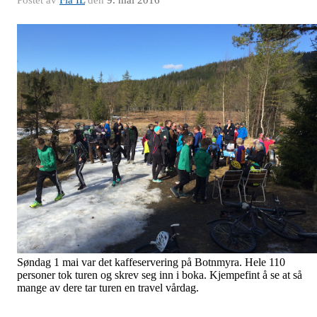
Postet av
Flå IL
den
9. mai 2016
Søndag 1 mai var det kaffeservering på Botnmyra. Hele 110
personer tok turen og skrev seg inn i boka. Kjempefint å se at så
mange av dere tar turen en travel vårdag.