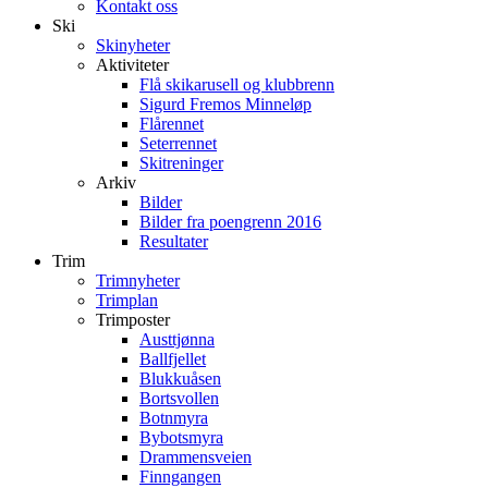
Kontakt oss
Ski
Skinyheter
Aktiviteter
Flå skikarusell og klubbrenn
Sigurd Fremos Minneløp
Flårennet
Seterrennet
Skitreninger
Arkiv
Bilder
Bilder fra poengrenn 2016
Resultater
Trim
Trimnyheter
Trimplan
Trimposter
Austtjønna
Ballfjellet
Blukkuåsen
Bortsvollen
Botnmyra
Bybotsmyra
Drammensveien
Finngangen