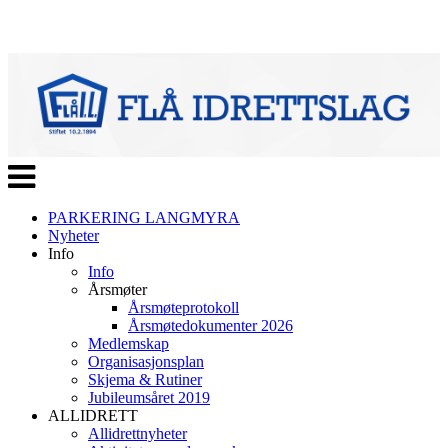
Veksle
navigasjon
PARKERING LANGMYRA
Nyheter
Info
Info
Årsmøter
Årsmøteprotokoll
Årsmøtedokumenter 2026
Medlemskap
Organisasjonsplan
Skjema & Rutiner
Jubileumsåret 2019
ALLIDRETT
Allidrettnyheter