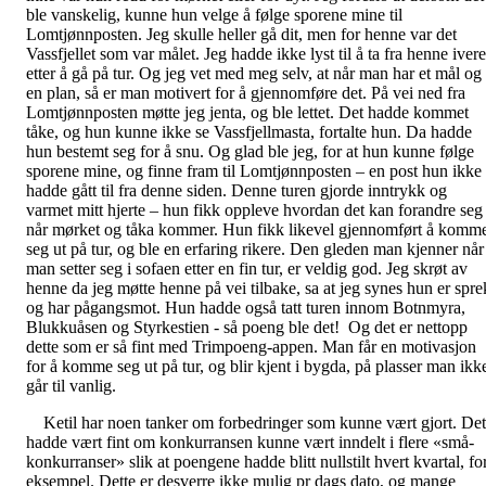
ble vanskelig, kunne hun velge å følge sporene mine til
Lomtjønnposten. Jeg skulle heller gå dit, men for henne var det
Vassfjellet som var målet. Jeg hadde ikke lyst til å ta fra henne iver
etter å gå på tur. Og jeg vet med meg selv, at når man har et mål og
en plan, så er man motivert for å gjennomføre det. På vei ned fra
Lomtjønnposten møtte jeg jenta, og ble lettet. Det hadde kommet
tåke, og hun kunne ikke se Vassfjellmasta, fortalte hun. Da hadde
hun bestemt seg for å snu. Og glad ble jeg, for at hun kunne følge
sporene mine, og finne fram til Lomtjønnposten – en post hun ikke
hadde gått til fra denne siden. Denne turen gjorde inntrykk og
varmet mitt hjerte – hun fikk oppleve hvordan det kan forandre seg
når mørket og tåka kommer. Hun fikk likevel gjennomført å komm
seg ut på tur, og ble en erfaring rikere. Den gleden man kjenner når
man setter seg i sofaen etter en fin tur, er veldig god. Jeg skrøt av
henne da jeg møtte henne på vei tilbake, sa at jeg synes hun er spre
og har pågangsmot. Hun hadde også tatt turen innom Botnmyra,
Blukkuåsen og Styrkestien - så poeng ble det! Og det er nettopp
dette som er så fint med Trimpoeng-appen. Man får en motivasjon
for å komme seg ut på tur, og blir kjent i bygda, på plasser man ikk
går til vanlig.
Ketil har noen tanker om forbedringer som kunne vært gjort. Det
hadde vært fint om konkurransen kunne vært inndelt i flere «små-
konkurranser» slik at poengene hadde blitt nullstilt hvert kvartal, fo
eksempel. Dette er desverre ikke mulig pr dags dato, og mange