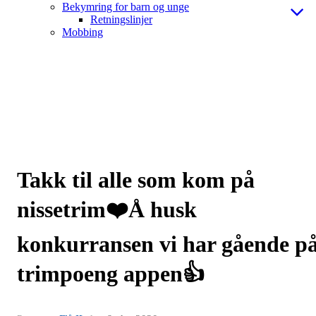
Bekymring for barn og unge
Retningslinjer
Mobbing
Takk til alle som kom på
nissetrim❤️Å husk
konkurransen vi har gående p
trimpoeng appen👍