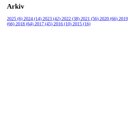
Arkiv
2025 (6)
2024 (14)
2023 (42)
2022 (38)
2021 (56)
2020 (66)
2019
(66)
2018 (64)
2017 (45)
2016 (10)
2015 (16)