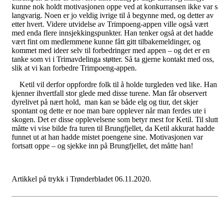
kunne nok holdt motivasjonen oppe ved at konkurransen ikke var s
langvarig. Noen er jo veldig ivrige til å begynne med, og detter av
etter hvert. Videre utvidelse av Trimpoeng-appen ville også vært
med enda flere innsjekkingspunkter. Han tenker også at det hadde
vært fint om medlemmene kunne fått gitt tilbakemeldinger, og
kommet med ideer selv til forbedringer med appen – og det er en
tanke som vi i Trimavdelinga støtter. Så ta gjerne kontakt med oss,
slik at vi kan forbedre Trimpoeng-appen.
Ketil vil derfor oppfordre folk til å holde turgleden ved like. Han
kjenner ihvertfall stor glede med disse turene. Man får observert
dyrelivet på nært hold, man kan se både elg og tiur, det skjer
spontant og dette er noe man bare opplever når man ferdes ute i
skogen. Det er disse opplevelsene som betyr mest for Ketil. Til slutt
måtte vi vise bilde fra turen til Brungfjellet, da Ketil akkurat hadde
funnet ut at han hadde mistet poengene sine. Motivasjonen var
fortsatt oppe – og sjekke inn på Brungfjellet, det måtte han!
Artikkel på trykk i Trønderbladet 06.11.2020.