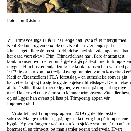
Foto: Jon Røstum
Vi i Trimavdelinga i Flå IL har lenge hatt lyst å få et intervju med
Ketil Reitan – og endelig ble det. Ketil har vært engasjert i
Idrettslaget i flere år, mest i forbindelse med skiavdelinga, men han
har også vært aktiv i Trim. Trimavdelinga har i flere år arrangert
konkurranser hvor det er om å gjøre å gå på flest turer til trimposte
i bygda. Han husker enda den første konkurransen han var med på,
1972, hvor han kom på tredjeplass og premien var en korketrekker!
Ketil er Æresmedlem i FLÅ Idrettslag – en utmerkelse som er gitt
han, etter lang og tro støtte og deltagelse i Idrettslaget. Det innebær
alt fra å stille til start, merke løyper, være med på dugnad og mye
mer! Han er vel en av dem som kjenner trimpostene våre aller best,
og nå ligger han øverst på lista på Trimpoeng-appen vår -
Imponerende!!
Vi startet med Trimpoeng-appen i 2019 og det ble raskt en
suksess. Mange meldte seg på, og sjekket ivrig inn på trimpostene i
bygda. Appen fungerer ved at man kan sjekke seg inn når man har
kommet til en trimpost, og man samler poeng underveis. Hvert