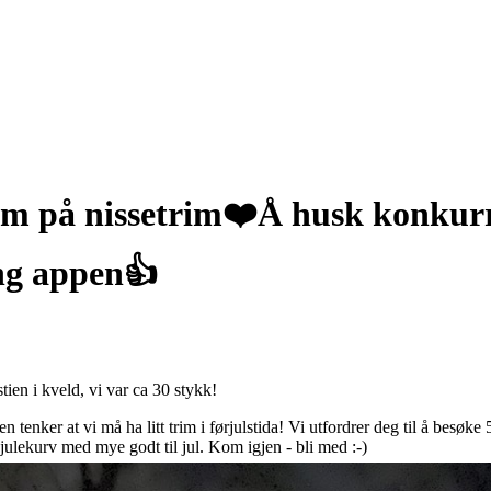
kom på nissetrim❤️Å husk konkur
ng appen👍
tien i kveld, vi var ca 30 stykk!
 tenker at vi må ha litt trim i førjulstida! Vi utfordrer deg til å besøke 
ulekurv med mye godt til jul. Kom igjen - bli med :-)