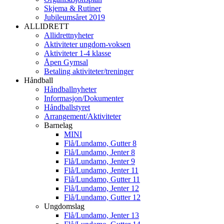
Skjema & Rutiner
Jubileumsåret 2019
ALLIDRETT
Allidrettnyheter
Aktiviteter ungdom-voksen
Aktiviteter 1-4 klasse
Åpen Gymsal
Betaling aktiviteter/treninger
Håndball
Håndballnyheter
Informasjon/Dokumenter
Håndballstyret
Arrangement/Aktiviteter
Barnelag
MINI
Flå/Lundamo, Gutter 8
Flå/Lundamo, Jenter 8
Flå/Lundamo, Jenter 9
Flå/Lundamo, Jenter 11
Flå/Lundamo, Gutter 11
Flå/Lundamo, Jenter 12
Flå/Lundamo, Gutter 12
Ungdomslag
Flå/Lundamo, Jenter 13