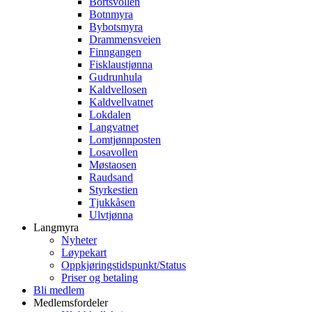
Bortsvollen
Botnmyra
Bybotsmyra
Drammensveien
Finngangen
Fisklaustjønna
Gudrunhula
Kaldvellosen
Kaldvellvatnet
Lokdalen
Langvatnet
Lomtjønnposten
Losavollen
Møstaosen
Raudsand
Styrkestien
Tjukkåsen
Ulvtjønna
Langmyra
Nyheter
Løypekart
Oppkjøringstidspunkt/Status
Priser og betaling
Bli medlem
Medlemsfordeler