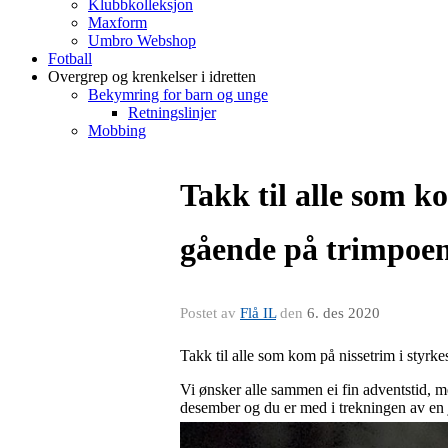
Klubbkolleksjon
Maxform
Umbro Webshop
Fotball
Overgrep og krenkelser i idretten
Bekymring for barn og unge
Retningslinjer
Mobbing
Takk til alle som 
gående på trimpoe
Postet av
Flå IL
den
6. des 2020
Takk til alle som kom på nissetrim i styrkes
Vi ønsker alle sammen ei fin adventstid, men
desember og du er med i trekningen av en j