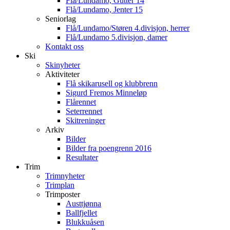
Flå/Lundamo, Gutter 14
Flå/Lundamo, Jenter 15
Seniorlag
Flå/Lundamo/Støren 4.divisjon, herrer
Flå/Lundamo 5.divisjon, damer
Kontakt oss
Ski
Skinyheter
Aktiviteter
Flå skikarusell og klubbrenn
Sigurd Fremos Minneløp
Flårennet
Seterrennet
Skitreninger
Arkiv
Bilder
Bilder fra poengrenn 2016
Resultater
Trim
Trimnyheter
Trimplan
Trimposter
Austtjønna
Ballfjellet
Blukkuåsen