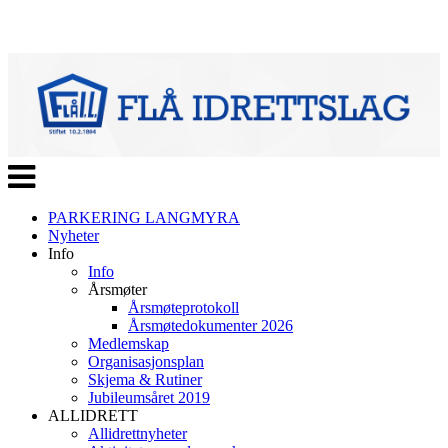
Veksle
navigasjon
PARKERING LANGMYRA
Nyheter
Info
Info
Årsmøter
Årsmøteprotokoll
Årsmøtedokumenter 2026
Medlemskap
Organisasjonsplan
Skjema & Rutiner
Jubileumsåret 2019
ALLIDRETT
Allidrettnyheter