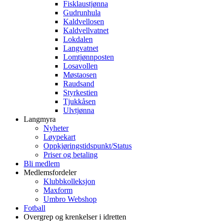
Fisklaustjønna
Gudrunhula
Kaldvellosen
Kaldvellvatnet
Lokdalen
Langvatnet
Lomtjønnposten
Losavollen
Møstaosen
Raudsand
Styrkestien
Tjukkåsen
Ulvtjønna
Langmyra
Nyheter
Løypekart
Oppkjøringstidspunkt/Status
Priser og betaling
Bli medlem
Medlemsfordeler
Klubbkolleksjon
Maxform
Umbro Webshop
Fotball
Overgrep og krenkelser i idretten