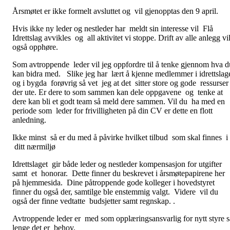
Årsmøtet er ikke formelt avsluttet og vil gjenopptas den 9 april.
Hvis ikke ny leder og nestleder har meldt sin interesse vil Flå
Idrettslag avvikles og all aktivitet vi stoppe. Drift av alle anlegg vi
også opphøre.
Som avtroppende leder vil jeg oppfordre til å tenke gjennom hva d
kan bidra med. Slike jeg har lært å kjenne medlemmer i idrettslag
og i bygda forøvrig så vet jeg at det sitter store og gode ressurser
der ute. Er dere to som sammen kan dele oppgavene og tenke at
dere kan bli et godt team så meld dere sammen. Vil du ha med en
periode som leder for frivilligheten på din CV er dette en flott
anledning.
Ikke minst så er du med å påvirke hvilket tilbud som skal finnes i
ditt nærmiljø
Idrettslaget gir både leder og nestleder kompensasjon for utgifter
samt et honorar. Dette finner du beskrevet i årsmøtepapirene her
på hjemmesida. Dine påtroppende gode kolleger i hovedstyret
finner du også der, samtilge ble enstemmig valgt. Videre vil du
også der finne vedtatte budsjetter samt regnskap. .
Avtroppende leder er med som opplæringsansvarlig for nytt styre s
lenge det er behov.