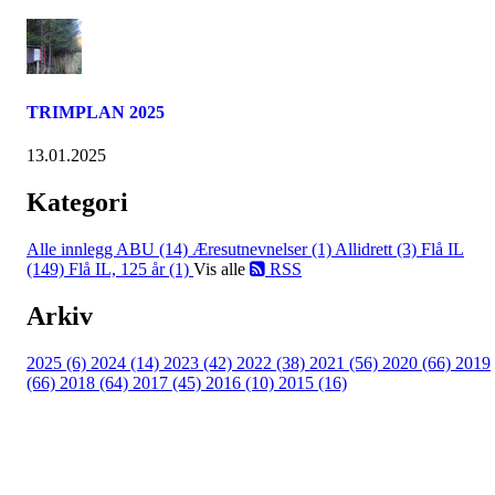
TRIMPLAN 2025
13.01.2025
Kategori
Alle innlegg
ABU (14)
Æresutnevnelser (1)
Allidrett (3)
Flå IL
(149)
Flå IL, 125 år (1)
Vis alle
RSS
Arkiv
2025 (6)
2024 (14)
2023 (42)
2022 (38)
2021 (56)
2020 (66)
2019
(66)
2018 (64)
2017 (45)
2016 (10)
2015 (16)