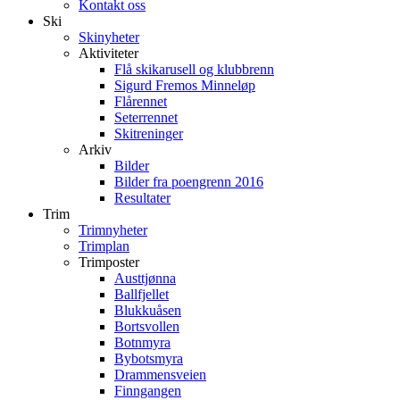
Kontakt oss
Ski
Skinyheter
Aktiviteter
Flå skikarusell og klubbrenn
Sigurd Fremos Minneløp
Flårennet
Seterrennet
Skitreninger
Arkiv
Bilder
Bilder fra poengrenn 2016
Resultater
Trim
Trimnyheter
Trimplan
Trimposter
Austtjønna
Ballfjellet
Blukkuåsen
Bortsvollen
Botnmyra
Bybotsmyra
Drammensveien
Finngangen