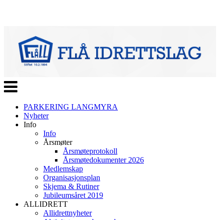
Veksle
navigasjon
PARKERING LANGMYRA
Nyheter
Info
Info
Årsmøter
Årsmøteprotokoll
Årsmøtedokumenter 2026
Medlemskap
Organisasjonsplan
Skjema & Rutiner
Jubileumsåret 2019
ALLIDRETT
Allidrettnyheter