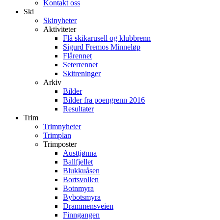
Kontakt oss
Ski
Skinyheter
Aktiviteter
Flå skikarusell og klubbrenn
Sigurd Fremos Minneløp
Flårennet
Seterrennet
Skitreninger
Arkiv
Bilder
Bilder fra poengrenn 2016
Resultater
Trim
Trimnyheter
Trimplan
Trimposter
Austtjønna
Ballfjellet
Blukkuåsen
Bortsvollen
Botnmyra
Bybotsmyra
Drammensveien
Finngangen