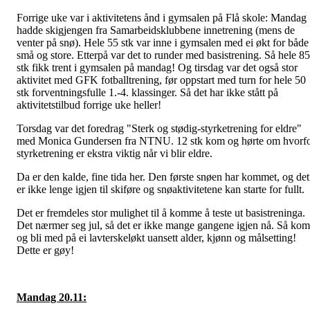
Forrige uke var i aktivitetens ånd i gymsalen på Flå skole: Mandag
hadde skigjengen fra Samarbeidsklubbene innetrening (mens de
venter på snø). Hele 55 stk var inne i gymsalen med ei økt for både
små og store. Etterpå var det to runder med basistrening. Så hele 85
stk fikk trent i gymsalen på mandag! Og tirsdag var det også stor
aktivitet med GFK fotballtrening, før oppstart med turn for hele 50
stk forventningsfulle 1.-4. klassinger. Så det har ikke stått på
aktivitetstilbud forrige uke heller!
Torsdag var det foredrag "Sterk og stødig-styrketrening for eldre"
med Monica Gundersen fra NTNU. 12 stk kom og hørte om hvorf
styrketrening er ekstra viktig når vi blir eldre.
Da er den kalde, fine tida her. Den første snøen har kommet, og det
er ikke lenge igjen til skiføre og snøaktivitetene kan starte for fullt.
Det er fremdeles stor mulighet til å komme å teste ut basistreninga.
Det nærmer seg jul, så det er ikke mange gangene igjen nå. Så kom
og bli med på ei lavterskeløkt uansett alder, kjønn og målsetting!
Dette er gøy!
Mandag 20.11: