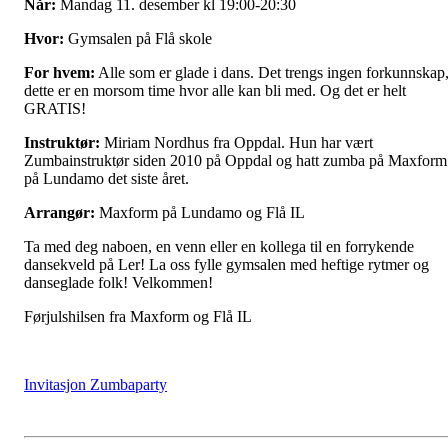
Når:
Mandag 11. desember kl 19:00-20:30
Hvor:
Gymsalen på Flå skole
For hvem:
Alle som er glade i dans. Det trengs ingen forkunnskap
dette er en morsom time hvor alle kan bli med. Og det er helt
GRATIS!
Instruktør:
Miriam Nordhus fra Oppdal. Hun har vært
Zumbainstruktør siden 2010 på Oppdal og hatt zumba på Maxform
på Lundamo det siste året.
Arrangør:
Maxform på Lundamo og Flå IL
Ta med deg naboen, en venn eller en kollega til en forrykende
dansekveld på Ler! La oss fylle gymsalen med heftige rytmer og
danseglade folk! Velkommen!
Førjulshilsen fra Maxform og Flå IL
Invitasjon Zumbaparty