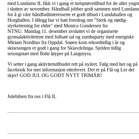
med Lundamo IL fikk vi i gang et turnprøvetilbud for de aller yngs
i slutten av november. Håndball jobber godt sammen med Lundam
for å gi våre håndballinteresserte et godt tilbud i Lundahallen og
Horghallen. I tillegg har vi hatt foredrag om "Sterk og stødig-
styrketrening for eldre" med Monica Gundersen fra
NTNU. Mandag 11. desember avsluttet vi de organiserte
gymsalaktivitetene med fullsatt sal og zumbaparty med energiske
Miriam Nordhus fra Oppdal. Snøen kom rekordtidlig i år og
skisesongen er godt i gang for Skiavdelinga. Sjelden tidlig
sesongstart med flotte løyper på Langmyra.
Vi setter i gang aktivitetstilbudet rett på nyåret. Følg med her og på
facebook for mer informasjon etterhvert. Det er på Flå og Ler det
skjer! GOD JUL OG GODT NYTT TRIMÅR!
Julehilsen fra oss i Flå IL