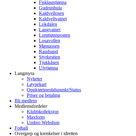
Fisklaustjønna
Gudrunhula
Kaldvellosen
Kaldvellvatnet
Lokdalen
Langvatnet
Lomtjønnposten
Losavollen
Møstaosen
Raudsand
Styrkestien
Tjukkåsen
Ulvtjønna
Langmyra
Nyheter
Løypekart
Oppkjøringstidspunkt/Status
Priser og betaling
Bli medlem
Medlemsfordeler
Klubbkolleksjon
Maxform
Umbro Webshop
Fotball
Overgrep og krenkelser i idretten