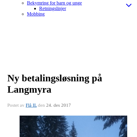
Bekymring for barn og unge
Retningslinjer
Mobbing
Ny betalingsløsning på
Langmyra
Postet av
Flå IL
den
24. des 2017