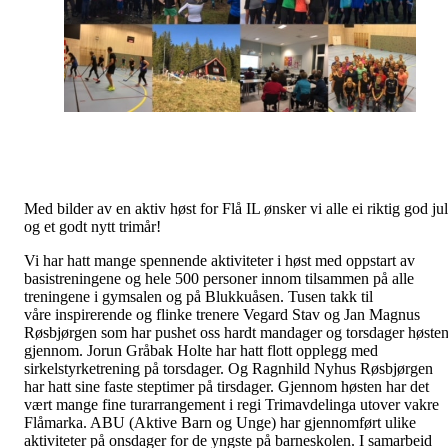
Med bilder av en aktiv høst for Flå IL ønsker vi alle ei riktig god jul
og et godt nytt trimår!
Vi har hatt mange spennende aktiviteter i høst med oppstart av
basistreningene og hele 500 personer innom tilsammen på alle
treningene i gymsalen og på Blukkuåsen. Tusen takk til
våre inspirerende og flinke trenere Vegard Stav og Jan Magnus
Røsbjørgen som har pushet oss hardt mandager og torsdager høste
gjennom. Jorun Gråbak Holte har hatt flott opplegg med
sirkelstyrketrening på torsdager. Og Ragnhild Nyhus Røsbjørgen
har hatt sine faste steptimer på tirsdager. Gjennom høsten har det
vært mange fine turarrangement i regi Trimavdelinga utover vakre
Flåmarka. ABU (Aktive Barn og Unge) har gjennomført ulike
aktiviteter på onsdager for de yngste på barneskolen. I samarbeid