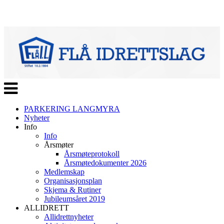
Veksle
navigasjon
PARKERING LANGMYRA
Nyheter
Info
Info
Årsmøter
Årsmøteprotokoll
Årsmøtedokumenter 2026
Medlemskap
Organisasjonsplan
Skjema & Rutiner
Jubileumsåret 2019
ALLIDRETT
Allidrettnyheter