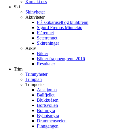
Kontakt oss
Ski
Skinyheter
Aktiviteter
Flå skikarusell og klubbrenn
Sigurd Fremos Minneløp
Flårennet
Seterrennet
Skitreninger
Arkiv
Bilder
Bilder fra poengrenn 2016
Resultater
Trim
Trimnyheter
Trimplan
Trimposter
Austtjønna
Ballfjellet
Blukkuåsen
Bortsvollen
Botnmyra
Bybotsmyra
Drammensveien
Finngangen