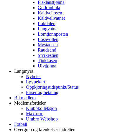
Fisklaustjønna
Gudrunhula
Kaldvellosen
Kaldvellvatnet
Lokdalen
Langvatnet
Lomtjønnposten
Losavollen
Møstaosen
Raudsand
Styrkestien
Tjukkåsen
Ulvtjønna
Langmyra
Nyheter
Løypekart
Oppkjøringstidspunkt/Status
Priser og betaling
Bli medlem
Medlemsfordeler
Klubbkolleksjon
Maxform
Umbro Webshop
Fotball
Overgrep og krenkelser i idretten