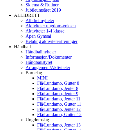
Skjema & Rutiner
Jubileumsåret 2019
ALLIDRETT
Allidrettnyheter
Aktiviteter ungdom-voksen
Aktiviteter 1-4 klasse
Åpen Gymsal
Betaling aktiviteter/treninger
Håndball
Håndballnyheter
Informasjon/Dokumenter
Håndballstyret
Arrangement/Aktiviteter
Barnelag
MINI
Flå/Lundamo, Gutter 8
Flå/Lundamo, Jenter 8
Flå/Lundamo, Jenter 9
Flå/Lundamo, Jenter 11
Flå/Lundamo, Gutter 11
Flå/Lundamo, Jenter 12
Flå/Lundamo, Gutter 12
Ungdomslag
Flå/Lundamo, Jenter 13