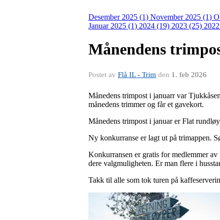
Desember 2025 (1)
November 2025 (1)
O
Januar 2025 (1)
2024 (19)
2023 (25)
2022
Månendens trimpos
Postet av
Flå IL - Trim
den
1. feb 2026
Månedens trimpost i januarr var Tjukkåse
månedens trimmer og får et gavekort.
Månedens trimpost i januar er Flat rundløyp
Ny konkurranse er lagt ut på trimappen. 
Konkurransen er gratis for medlemmer av F
dere valgmuligheten. Er man flere i hussta
Takk til alle som tok turen på kaffeserveri