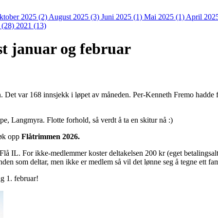
ktober 2025 (2)
August 2025 (3)
Juni 2025 (1)
Mai 2025 (1)
April 202
 (28)
2021 (13)
t januar og februar
n. Det var 168 innsjekk i løpet av måneden. Per-Kenneth Fremo hadde f
e, Langmyra. Flotte forhold, så verdt å ta en skitur nå :)
Søk opp
Flåtrimmen 2026.
lå IL. For ikke-medlemmer koster deltakelsen 200 kr (eget betalingsalt
nden som deltar, men ikke er medlem så vil det lønne seg å tegne ett fa
ng 1. februar!