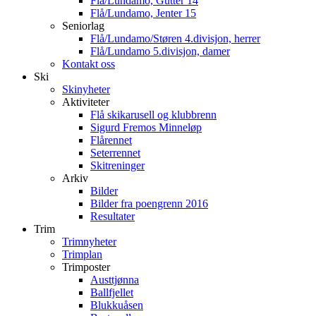
Flå/Lundamo, Gutter 14
Flå/Lundamo, Jenter 15
Seniorlag
Flå/Lundamo/Støren 4.divisjon, herrer
Flå/Lundamo 5.divisjon, damer
Kontakt oss
Ski
Skinyheter
Aktiviteter
Flå skikarusell og klubbrenn
Sigurd Fremos Minneløp
Flårennet
Seterrennet
Skitreninger
Arkiv
Bilder
Bilder fra poengrenn 2016
Resultater
Trim
Trimnyheter
Trimplan
Trimposter
Austtjønna
Ballfjellet
Blukkuåsen