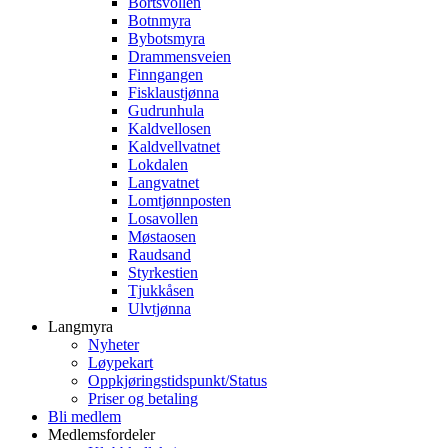
Bortsvollen
Botnmyra
Bybotsmyra
Drammensveien
Finngangen
Fisklaustjønna
Gudrunhula
Kaldvellosen
Kaldvellvatnet
Lokdalen
Langvatnet
Lomtjønnposten
Losavollen
Møstaosen
Raudsand
Styrkestien
Tjukkåsen
Ulvtjønna
Langmyra
Nyheter
Løypekart
Oppkjøringstidspunkt/Status
Priser og betaling
Bli medlem
Medlemsfordeler