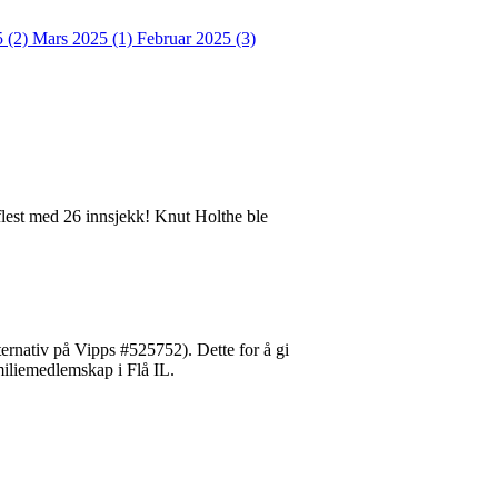
5 (2)
Mars 2025 (1)
Februar 2025 (3)
lest med 26 innsjekk! Knut Holthe ble
ernativ på Vipps #525752). Dette for å gi
miliemedlemskap i Flå IL.