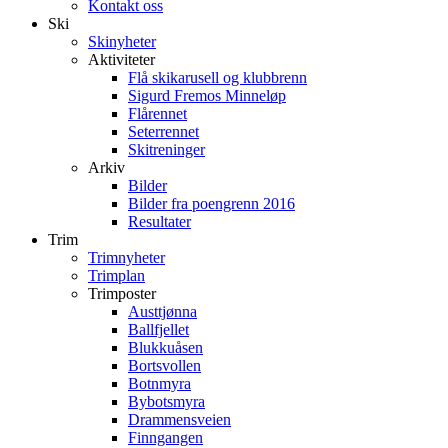
Kontakt oss
Ski
Skinyheter
Aktiviteter
Flå skikarusell og klubbrenn
Sigurd Fremos Minneløp
Flårennet
Seterrennet
Skitreninger
Arkiv
Bilder
Bilder fra poengrenn 2016
Resultater
Trim
Trimnyheter
Trimplan
Trimposter
Austtjønna
Ballfjellet
Blukkuåsen
Bortsvollen
Botnmyra
Bybotsmyra
Drammensveien
Finngangen