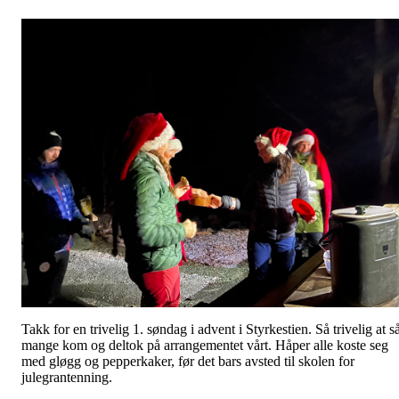
Takk for en trivelig 1. søndag i advent i Styrkestien. Så trivelig at s
mange kom og deltok på arrangementet vårt. Håper alle koste seg
med gløgg og pepperkaker, før det bars avsted til skolen for
julegrantenning.