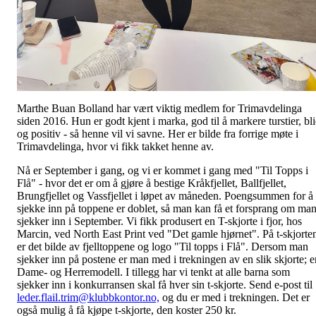
Marthe Buan Bolland har vært viktig medlem for Trimavdelinga
siden 2016. Hun er godt kjent i marka, god til å markere turstier, bl
og positiv - så henne vil vi savne. Her er bilde fra forrige møte i
Trimavdelinga, hvor vi fikk takket henne av.
Nå er September i gang, og vi er kommet i gang med "Til Topps i
Flå" - hvor det er om å gjøre å bestige Kråkfjellet, Ballfjellet,
Brungfjellet og Vassfjellet i løpet av måneden. Poengsummen for å
sjekke inn på toppene er doblet, så man kan få et forsprang om ma
sjekker inn i September. Vi fikk produsert en T-skjorte i fjor, hos
Marcin, ved North East Print ved "Det gamle hjørnet". På t-skjorte
er det bilde av fjelltoppene og logo "Til topps i Flå". Dersom man
sjekker inn på postene er man med i trekningen av en slik skjorte; e
Dame- og Herremodell. I tillegg har vi tenkt at alle barna som
sjekker inn i konkurransen skal få hver sin t-skjorte. Send e-post til
leder.flail.trim@klubbkontor.no,
og du er med i trekningen. Det er
også mulig å få kjøpe t-skjorte, den koster 250 kr.