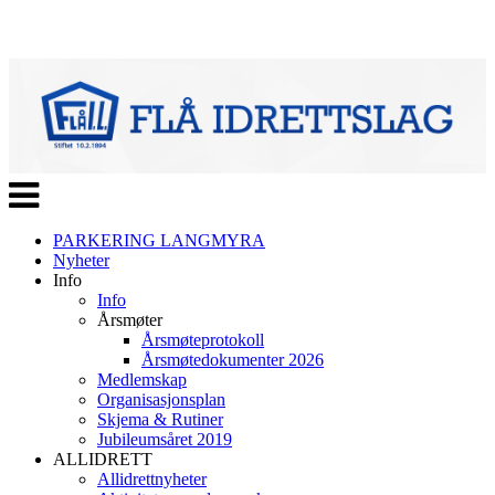
Veksle
navigasjon
PARKERING LANGMYRA
Nyheter
Info
Info
Årsmøter
Årsmøteprotokoll
Årsmøtedokumenter 2026
Medlemskap
Organisasjonsplan
Skjema & Rutiner
Jubileumsåret 2019
ALLIDRETT
Allidrettnyheter