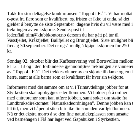
Takk for stor deltagelse konkurransen "Topp 4 i Flå". Vi har mottat
e-post fra flere som er kvalifisert, og fristen er ikke ut enda, så det
gjelder å benytte de siste September- dagene hvis du vil være med i
trekningen av en t-skjorte. Send e-post til
leder.flail.trim@klubbkontor.no dersom du har gått på tur til
Vassfjellet, Kråkfjellet, Ballfjellet og Brungfjellet. Siste mulighet bli
fredag 30.september. Det er også mulig å kjøpe t-skjorten for 250
kr.
Søndag 02. oktober blir det Kaffeservering ved Bortsvollen mello
kl 12 - 13 og i den forbindelse gjennomføres trekningen av vinnere
av "Topp 4 i Flå". Det trekkes vinner av en skjorte til dame og en ti
herre, samt at alle barna som er kvalifisert får hver sin t-skjorte.
Informerer med det samme om at vi i Trimavdelinga jobber for at
Styrkestien skal oppbygges etter flommen. Vi holder på å ordner
med entreprenør som kan utføre jobben, samt søker om støtte fra
Landbruksdirektoratet "Naturskadeordningen". Denne jobben kan 
litt tid, men vi håper at stien blir like fin som den var før flommen.
Nå er det ekstra morro å se den fine naturlekeplassen som ansatte
ved barnehagen i Flå har laget ved Gapahuken i Styrkestien.