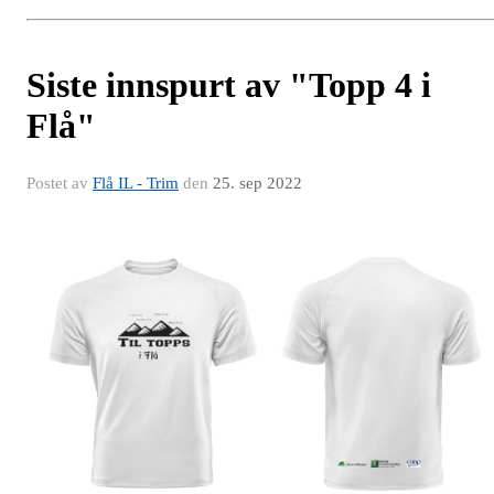
Siste innspurt av "Topp 4 i
Flå"
Postet av
Flå IL - Trim
den
25. sep 2022