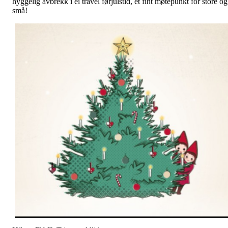
hyggelig avbrekk i ei travel førjulstid, et fint møtepunkt for store og
små!