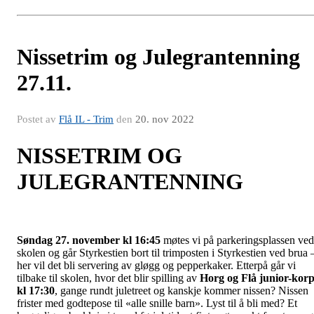
Nissetrim og Julegrantenning
27.11.
Postet av
Flå IL - Trim
den
20. nov 2022
NISSETRIM OG
JULEGRANTENNING
Søndag 27. november kl 16:45
møtes vi på parkeringsplassen ved
skolen og går Styrkestien bort til trimposten i Styrkestien ved brua 
her vil det bli servering av gløgg og pepperkaker. Etterpå går vi
tilbake til skolen, hvor det blir spilling av
Horg og Flå junior-korp
kl 17:30
, gange rundt juletreet og kanskje kommer nissen? Nissen
frister med godtepose til «alle snille barn». Lyst til å bli med? Et