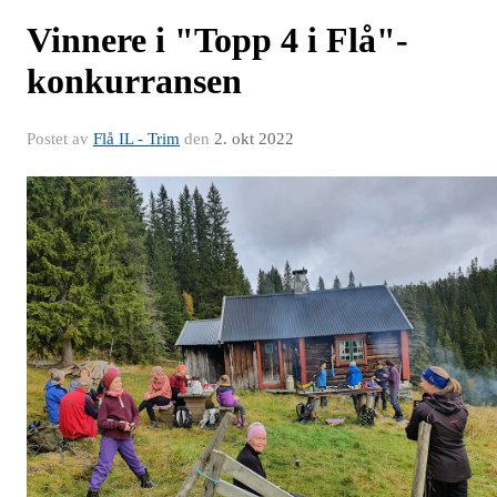
Vinnere i "Topp 4 i Flå"-
konkurransen
Postet av
Flå IL - Trim
den
2. okt 2022