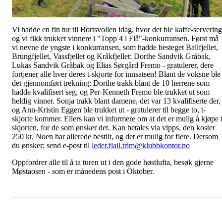
Vi hadde en fin tur til Bortsvollen idag, hvor det ble kaffe-servering
og vi fikk trukket vinnere i "Topp 4 i Flå"-konkurransen. Først må
vi nevne de yngste i konkurransen, som hadde besteget Ballfjellet,
Brungfjellet, Vassfjellet og Kråkfjellet: Dorthe Sandvik Gråbak,
Lukas Sandvik Gråbak og Elias Sørgård Fremo - gratulerer, dere
fortjener alle hver deres t-skjorte for innsatsen! Blant de voksne ble
det gjennomført trekning: Dorthe trakk blant de 10 herrene som
hadde kvalifisert seg, og Per-Kenneth Fremo ble trukket ut som
heldig vinner. Sonja trakk blant damene, det var 13 kvalifiserte der,
og Ann-Kristin Eggen ble trukket ut - gratulerer til begge to, t-
skjorte kommer. Ellers kan vi informere om at det er mulig å kjøpe t
skjorten, for de som ønsker det. Kan betales via vipps, den koster
250 kr. Noen har allerede bestilt, og det er mulig for flere. Dersom
du ønsker; send e-post til
leder.flail.trim@klubbkontor.no
Oppfordrer alle til å ta turen ut i den gode høstlufta, besøk gjerne
Møstaosen - som er månedens post i Oktober.