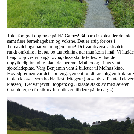
Takk for godt oppmøte på Flå Games! 34 barn i skolealder deltok,
samt flere barnehagebarn og voksne. Det er artig for oss i
Trimavdelinga når vi arrangerer noe! Det var diverse aktiviteter
rundt omkring i løypa, og tautrekning når man kom i mål. Vi hadde
hengt opp vester langs løypa, disse skulle telles. Vi hadde
uhøytidelig trekning blant deltagerne; Matheo og Linus vant
sjokoladeplate. Varg Benjamin vant 2 billetter til Melhus kino.
Hovedpremien var det stort engasjement rundt...nemlig en fruktkur
til den klassen som hadde flest deltagere (prosentvis ift antall elever
klassen). Det var jevnt i toppen; og 3.klasse stakk av med seieren -
Gratulerer, en fruktkurv blir utlevert til dere på tirsdag :-)