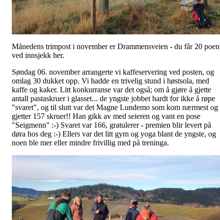
Månedens trimpost i november er Drammensveien - du får 20 poe
ved innsjekk her.
Søndag 06. november arrangerte vi kaffeservering ved posten, og
omlag 30 dukket opp. Vi hadde en trivelig stund i høstsola, med
kaffe og kaker. Litt konkurranse var det også; om å gjøre å gjette
antall pastaskruer i glasset... de yngste jobbet hardt for ikke å røpe
"svaret", og til slutt var det Magne Lundemo som kom nærmest og
gjetter 157 skruer!! Han gikk av med seieren og vant en pose
"Seigmenn" :-) Svaret var 166, gratulerer - premien blir levert på
døra hos deg :-) Ellers var det litt gym og yoga blant de yngste, og
noen ble mer eller mindre frivillig med på treninga.