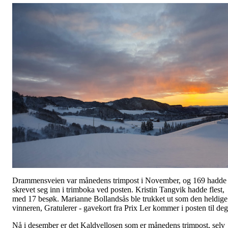
Drammensveien var månedens trimpost i November, og 169 hadde
skrevet seg inn i trimboka ved posten. Kristin Tangvik hadde flest,
med 17 besøk. Marianne Bollandsås ble trukket ut som den heldige
vinneren, Gratulerer - gavekort fra Prix Ler kommer i posten til de
Nå i desember er det Kaldvellosen som er månedens trimpost, selv