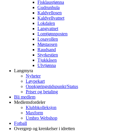
Fisklaustjønna
Gudrunhula
Kaldvellosen
Kaldvellvatnet
Lokdalen
Langvatnet
Lomtjønnposten
Losavollen
Møstaosen
Raudsand
Styrkestien
Tjukkåsen
Ulvtjønna
Langmyra
Nyheter
Løypekart
Oppkjøringstidspunkt/Status
Priser og betaling
Bli medlem
Medlemsfordeler
Klubbkolleksjon
Maxform
Umbro Webshop
Fotball
Overgrep og krenkelser i idretten