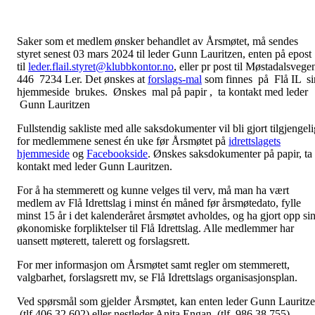
Saker som et medlem ønsker behandlet av Årsmøtet, må sendes
styret senest 03 mars
2024
til leder Gunn Lauritzen, enten på epost
til
leder.flail.styret@klubbkontor.
no
, eller pr post til Møstadalsvege
446 7234 Ler. Det ønskes at
forslags-
mal
som finnes på Flå IL si
hjemmeside brukes. Ønskes mal på papir , ta kontakt med leder
Gunn Lauritzen
Fullstendig sakliste med alle saksdokumenter vil bli gjort tilgjengeli
for medlemmene senest én uke før Årsmøtet på
idrettslagets
hjemmeside
og
Facebookside
. Ønskes saksdokumenter på papir, ta
kontakt med leder Gunn Lauritzen.
For å ha stemmerett og kunne velges til verv, må man ha vært
medlem av Flå Idrettslag i minst én måned før årsmøtedato, fylle
minst 15 år i det kalenderåret årsmøtet avholdes, og ha gjort opp si
økonomiske forpliktelser til Flå Idrettslag. Alle medlemmer har
uansett møterett, talerett og forslagsrett.
For mer informasjon om Årsmøtet samt regler om stemmerett,
valgbarhet, forslagsrett mv, se Flå Idrettslags organisasjonsplan.
Ved spørsmål som gjelder Årsmøtet, kan enten leder Gunn Lauritz
(tlf 406 32 602) eller nestleder Anita Engan (tlf 986 38 755)