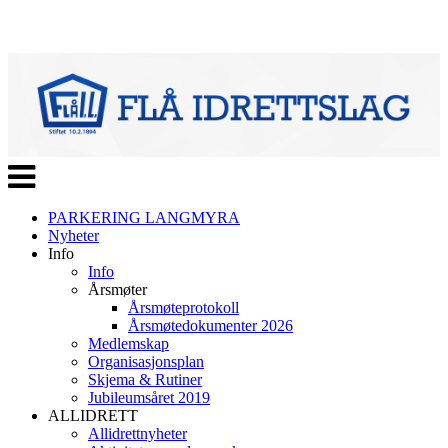
Veksle
navigasjon
PARKERING LANGMYRA
Nyheter
Info
Info
Årsmøter
Årsmøteprotokoll
Årsmøtedokumenter 2026
Medlemskap
Organisasjonsplan
Skjema & Rutiner
Jubileumsåret 2019
ALLIDRETT
Allidrettnyheter