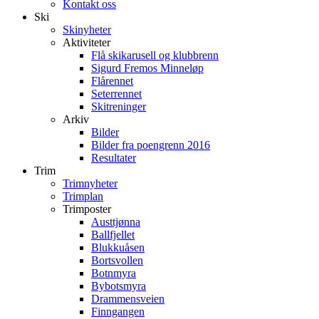
Kontakt oss
Ski
Skinyheter
Aktiviteter
Flå skikarusell og klubbrenn
Sigurd Fremos Minneløp
Flårennet
Seterrennet
Skitreninger
Arkiv
Bilder
Bilder fra poengrenn 2016
Resultater
Trim
Trimnyheter
Trimplan
Trimposter
Austtjønna
Ballfjellet
Blukkuåsen
Bortsvollen
Botnmyra
Bybotsmyra
Drammensveien
Finngangen