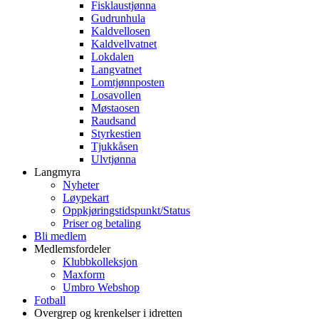
Fisklaustjønna
Gudrunhula
Kaldvellosen
Kaldvellvatnet
Lokdalen
Langvatnet
Lomtjønnposten
Losavollen
Møstaosen
Raudsand
Styrkestien
Tjukkåsen
Ulvtjønna
Langmyra
Nyheter
Løypekart
Oppkjøringstidspunkt/Status
Priser og betaling
Bli medlem
Medlemsfordeler
Klubbkolleksjon
Maxform
Umbro Webshop
Fotball
Overgrep og krenkelser i idretten