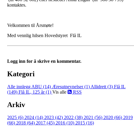
kontaktes.
Velkommen til Årsmøte!
Med vennlig hilsen Hovedstyret Flå IL
Logg inn for å skrive en kommentar.
Kategori
Alle innlegg
ABU (14)
Æresutnevnelser (1)
Allidrett (3)
Flå IL
(149)
Flå IL, 125 år (1)
Vis alle
RSS
Arkiv
2025 (6)
2024 (14)
2023 (42)
2022 (38)
2021 (56)
2020 (66)
2019
(66)
2018 (64)
2017 (45)
2016 (10)
2015 (16)