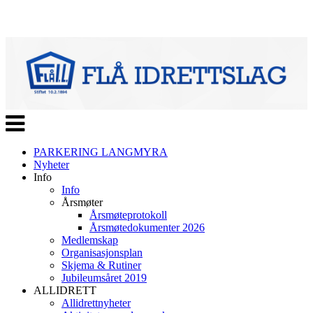
Veksle
navigasjon
PARKERING LANGMYRA
Nyheter
Info
Info
Årsmøter
Årsmøteprotokoll
Årsmøtedokumenter 2026
Medlemskap
Organisasjonsplan
Skjema & Rutiner
Jubileumsåret 2019
ALLIDRETT
Allidrettnyheter