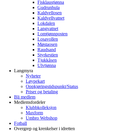
Fisklaustjønna
Gudrunhula
Kaldvellosen
Kaldvellvatnet
Lokdalen
Langvatnet
Lomtjønnposten
Losavollen
Møstaosen
Raudsand
Styrkestien
Tjukkåsen
Ulvtjønna
Langmyra
Nyheter
Løypekart
Oppkjøringstidspunkt/Status
Priser og betaling
Bli medlem
Medlemsfordeler
Klubbkolleksjon
Maxform
Umbro Webshop
Fotball
Overgrep og krenkelser i idretten