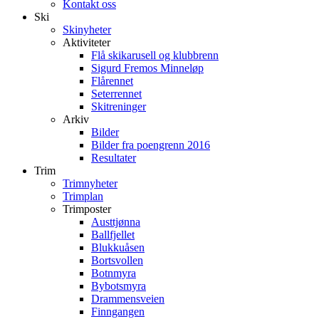
Kontakt oss
Ski
Skinyheter
Aktiviteter
Flå skikarusell og klubbrenn
Sigurd Fremos Minneløp
Flårennet
Seterrennet
Skitreninger
Arkiv
Bilder
Bilder fra poengrenn 2016
Resultater
Trim
Trimnyheter
Trimplan
Trimposter
Austtjønna
Ballfjellet
Blukkuåsen
Bortsvollen
Botnmyra
Bybotsmyra
Drammensveien
Finngangen