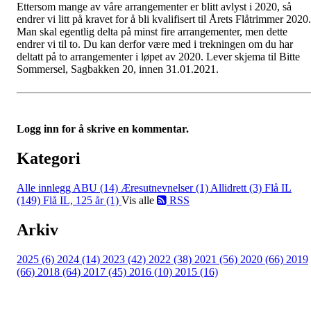
Ettersom mange av våre arrangementer er blitt avlyst i 2020, så
endrer vi litt på kravet for å bli kvalifisert til Årets Flåtrimmer 2020.
Man skal egentlig delta på minst fire arrangementer, men dette
endrer vi til to. Du kan derfor være med i trekningen om du har
deltatt på to arrangementer i løpet av 2020. Lever skjema til Bitte
Sommersel, Sagbakken 20, innen 31.01.2021.
Logg inn for å skrive en kommentar.
Kategori
Alle innlegg
ABU (14)
Æresutnevnelser (1)
Allidrett (3)
Flå IL
(149)
Flå IL, 125 år (1)
Vis alle
RSS
Arkiv
2025 (6)
2024 (14)
2023 (42)
2022 (38)
2021 (56)
2020 (66)
2019
(66)
2018 (64)
2017 (45)
2016 (10)
2015 (16)