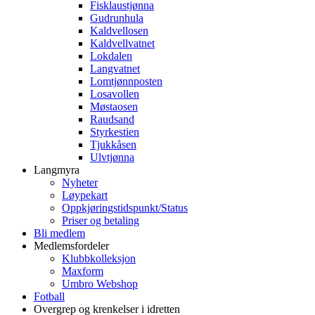
Fisklaustjønna
Gudrunhula
Kaldvellosen
Kaldvellvatnet
Lokdalen
Langvatnet
Lomtjønnposten
Losavollen
Møstaosen
Raudsand
Styrkestien
Tjukkåsen
Ulvtjønna
Langmyra
Nyheter
Løypekart
Oppkjøringstidspunkt/Status
Priser og betaling
Bli medlem
Medlemsfordeler
Klubbkolleksjon
Maxform
Umbro Webshop
Fotball
Overgrep og krenkelser i idretten