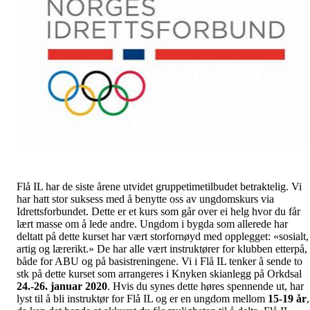
Flå IL har de siste årene utvidet gruppetimetilbudet betraktelig. Vi
har hatt stor suksess med å benytte oss av ungdomskurs via
Idrettsforbundet. Dette er et kurs som går over ei helg hvor du får
lært masse om å lede andre. Ungdom i bygda som allerede har
deltatt på dette kurset har vært storfornøyd med opplegget: «sosialt,
artig og lærerikt.» De har alle vært instruktører for klubben etterpå,
både for ABU og på basistreningene. Vi i Flå IL tenker å sende to
stk på dette kurset som arrangeres i Knyken skianlegg på Orkdsal
24.-26. januar 2020
. Hvis du synes dette høres spennende ut, har
lyst til å bli instruktør for Flå IL og er en ungdom mellom
15-19 år
,