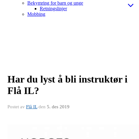
Bekymring for barn og unge
Retningslinjer
Mobbing
Har du lyst å bli instruktør i
Flå IL?
Postet av
Flå IL
den
5. des 2019