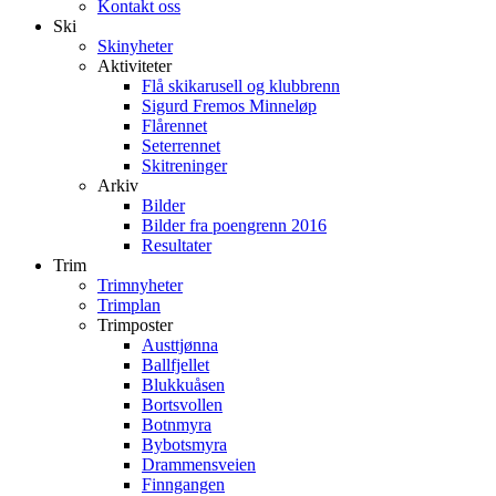
Kontakt oss
Ski
Skinyheter
Aktiviteter
Flå skikarusell og klubbrenn
Sigurd Fremos Minneløp
Flårennet
Seterrennet
Skitreninger
Arkiv
Bilder
Bilder fra poengrenn 2016
Resultater
Trim
Trimnyheter
Trimplan
Trimposter
Austtjønna
Ballfjellet
Blukkuåsen
Bortsvollen
Botnmyra
Bybotsmyra
Drammensveien
Finngangen