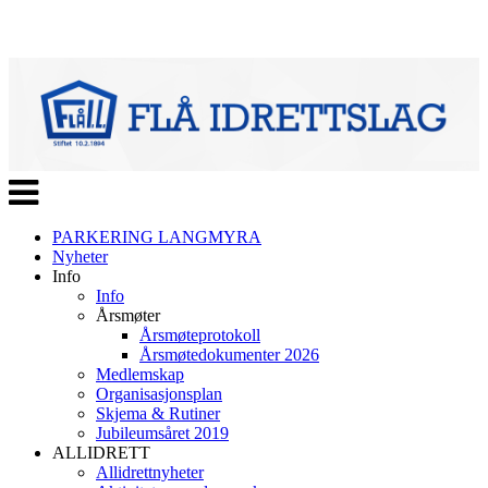
Veksle
navigasjon
PARKERING LANGMYRA
Nyheter
Info
Info
Årsmøter
Årsmøteprotokoll
Årsmøtedokumenter 2026
Medlemskap
Organisasjonsplan
Skjema & Rutiner
Jubileumsåret 2019
ALLIDRETT
Allidrettnyheter