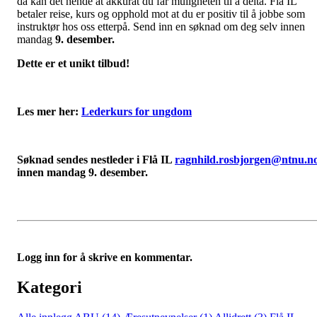
da kan det hende at akkurat du får muligheten til å delta. Flå IL
betaler reise, kurs og opphold mot at du er positiv til å jobbe som
instruktør hos oss etterpå. Send inn en søknad om deg selv innen
mandag
9. desember.
Dette er et unikt tilbud!
Les mer her:
Lederkurs for ungdom
Søknad sendes nestleder i Flå IL
ragnhild.rosbjorgen@ntnu.n
innen mandag 9. desember.
Logg inn for å skrive en kommentar.
Kategori