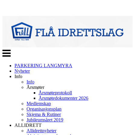
Veksle
navigasjon
PARKERING LANGMYRA
Nyheter
Info
Info
Årsmøter
Årsmøteprotokoll
Årsmøtedokumenter 2026
Medlemskap
Organisasjonsplan
Skjema & Rutiner
Jubileumsåret 2019
ALLIDRETT
Allidrettnyheter