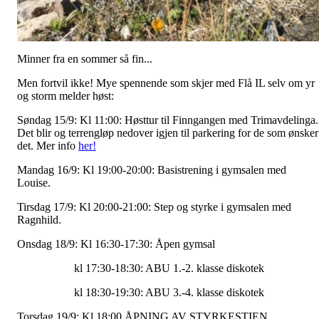
Minner fra en sommer så fin...
Men fortvil ikke! Mye spennende som skjer med Flå IL selv om yr
og storm melder høst:
Søndag 15/9: Kl 11:00: Høsttur til Finngangen med Trimavdelinga.
Det blir og terrengløp nedover igjen til parkering for de som ønsker
det. Mer info
her!
Mandag 16/9: Kl 19:00-20:00: Basistrening i gymsalen med
Louise.
Tirsdag 17/9: Kl 20:00-21:00: Step og styrke i gymsalen med
Ragnhild.
Onsdag 18/9: Kl 16:30-17:30: Åpen gymsal
kl 17:30-18:30: ABU 1.-2. klasse diskotek
kl 18:30-19:30: ABU 3.-4. klasse diskotek
Torsdag 19/9: Kl 18:00 ÅPNING AV STYRKESTIEN