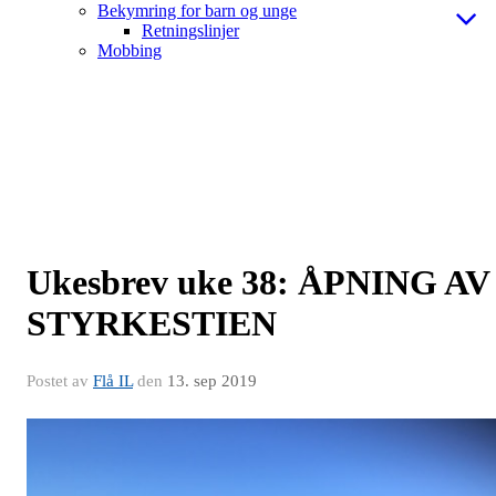
Bekymring for barn og unge
Retningslinjer
Mobbing
Ukesbrev uke 38: ÅPNING AV
STYRKESTIEN
Postet av
Flå IL
den
13. sep 2019