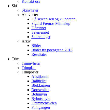
Kontakt oss
Ski
Skinyheter
Aktiviteter
Flå skikarusell og klubbrenn
Sigurd Fremos Minneløp
Flårennet
Seterrennet
Skitreninger
Arkiv
Bilder
Bilder fra poengrenn 2016
Resultater
Trim
Trimnyheter
Trimplan
Trimposter
Austtjønna
Ballfjellet
Blukkuåsen
Bortsvollen
Botnmyra
Bybotsmyra
Drammensveien
Finngangen