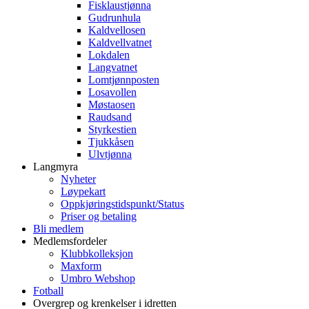
Fisklaustjønna
Gudrunhula
Kaldvellosen
Kaldvellvatnet
Lokdalen
Langvatnet
Lomtjønnposten
Losavollen
Møstaosen
Raudsand
Styrkestien
Tjukkåsen
Ulvtjønna
Langmyra
Nyheter
Løypekart
Oppkjøringstidspunkt/Status
Priser og betaling
Bli medlem
Medlemsfordeler
Klubbkolleksjon
Maxform
Umbro Webshop
Fotball
Overgrep og krenkelser i idretten