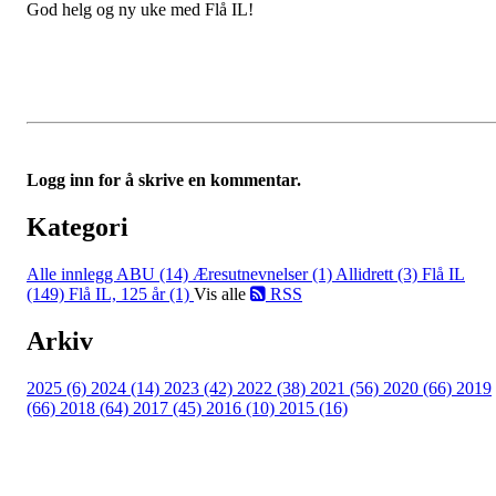
God helg og ny uke med Flå IL!
Logg inn for å skrive en kommentar.
Kategori
Alle innlegg
ABU (14)
Æresutnevnelser (1)
Allidrett (3)
Flå IL
(149)
Flå IL, 125 år (1)
Vis alle
RSS
Arkiv
2025 (6)
2024 (14)
2023 (42)
2022 (38)
2021 (56)
2020 (66)
2019
(66)
2018 (64)
2017 (45)
2016 (10)
2015 (16)