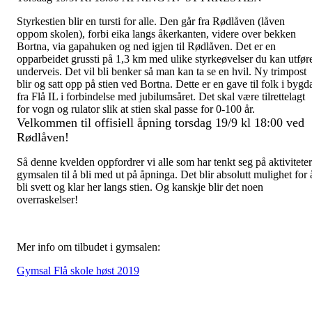
Styrkestien blir en tursti for alle. Den går fra Rødlåven (låven
oppom skolen), forbi eika langs åkerkanten, videre over bekken
Bortna, via gapahuken og ned igjen til Rødlåven. Det er en
opparbeidet grussti på 1,3 km med ulike styrkeøvelser du kan utfør
underveis. Det vil bli benker så man kan ta se en hvil. Ny trimpost
blir og satt opp på stien ved Bortna. Dette er en gave til folk i bygd
fra Flå IL i forbindelse med jubilumsåret. Det skal være tilrettelagt
for vogn og rulator slik at stien skal passe for 0-100 år.
Velkommen til offisiell åpning torsdag 19/9 kl 18:00 ved
Rødlåven!
Så denne kvelden oppfordrer vi alle som har tenkt seg på aktiviteter
gymsalen til å bli med ut på åpninga. Det blir absolutt mulighet for 
bli svett og klar her langs stien. Og kanskje blir det noen
overraskelser!
Mer info om tilbudet i gymsalen:
Gymsal Flå skole høst 2019