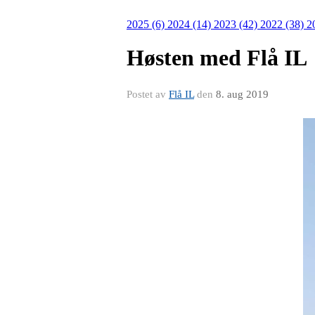
2025 (6)
2024 (14)
2023 (42)
2022 (38)
2
Høsten med Flå IL
Postet av
Flå IL
den
8. aug 2019