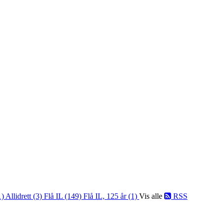
1)
Allidrett (3)
Flå IL (149)
Flå IL, 125 år (1)
Vis alle
RSS