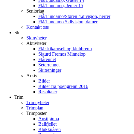
Flå/Lundamo, Gutter 14
Flå/Lundamo, Jenter 15
Seniorlag
Flå/Lundamo/Støren 4.divisjon, herrer
Flå/Lundamo 5.divisjon, damer
Kontakt oss
Ski
Skinyheter
Aktiviteter
Flå skikarusell og klubbrenn
Sigurd Fremos Minneløp
Flårennet
Seterrennet
Skitreninger
Arkiv
Bilder
Bilder fra poengrenn 2016
Resultater
Trim
Trimnyheter
Trimplan
Trimposter
Austtjønna
Ballfjellet
Blukkuåsen