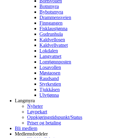
Bortsvollen
Botnmyra
Bybotsmyra
Drammensveien
Finngangen
Fisklaustjønna
Gudrunhula
Kaldvellosen
Kaldvellvatnet
Lokdalen
Langvatnet
Lomtjønnposten
Losavollen
Møstaosen
Raudsand
Styrkestien
Tjukkåsen
Ulvtjønna
Langmyra
Nyheter
Løypekart
Oppkjøringstidspunkt/Status
Priser og betaling
Bli medlem
Medlemsfordeler