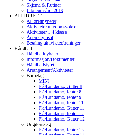
Skjema & Rutiner
Jubileumsåret 2019
ALLIDRETT
Allidrettnyheter
Aktiviteter ungdom-voksen
Aktiviteter 1-4 klasse
Åpen Gymsal
Betaling aktiviteter/treninger
Håndball
Håndballnyheter
Informasjon/Dokumenter
Håndballstyret
Arrangement/Aktiviteter
Barnelag
MINI
Flå/Lundamo, Gutter 8
Flå/Lundamo, Jenter 8
Flå/Lundamo, Jenter 9
Flå/Lundamo, Jenter 11
Flå/Lundamo, Gutter 11
Flå/Lundamo, Jenter 12
Flå/Lundamo, Gutter 12
Ungdomslag
Flå/Lundamo, Jenter 13