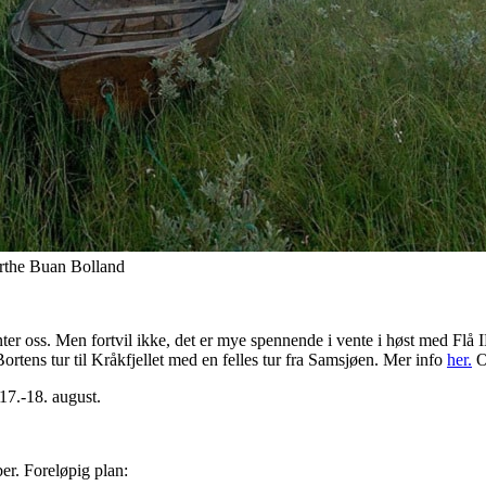
rthe Buan Bolland
er oss. Men fortvil ikke, det er mye spennende i vente i høst med Flå
rtens tur til Kråkfjellet med en felles tur fra Samsjøen. Mer info
her.
Og
7.-18. august.
ber. Foreløpig plan: