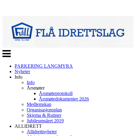
Veksle
navigasjon
PARKERING LANGMYRA
Nyheter
Info
Info
Årsmøter
Årsmøteprotokoll
Årsmøtedokumenter 2026
Medlemskap
Organisasjonsplan
Skjema & Rutiner
Jubileumsåret 2019
ALLIDRETT
Allidrettnyheter