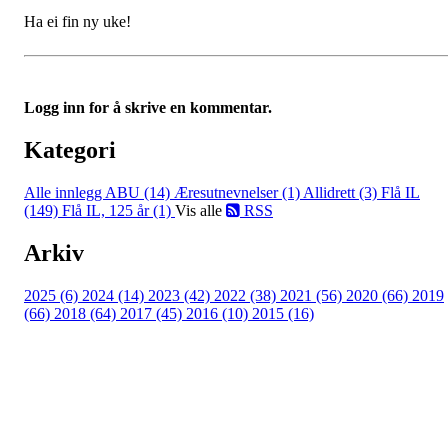
Ha ei fin ny uke!
Logg inn for å skrive en kommentar.
Kategori
Alle innlegg
ABU (14)
Æresutnevnelser (1)
Allidrett (3)
Flå IL
(149)
Flå IL, 125 år (1)
Vis alle
RSS
Arkiv
2025 (6)
2024 (14)
2023 (42)
2022 (38)
2021 (56)
2020 (66)
2019
(66)
2018 (64)
2017 (45)
2016 (10)
2015 (16)