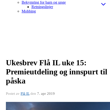
Bekymring for barn og unge
Retningslinjer
Mobbing
Ukesbrev Flå IL uke 15:
Premieutdeling og innspurt til
påska
Postet av
Flå IL
den
7. apr 2019