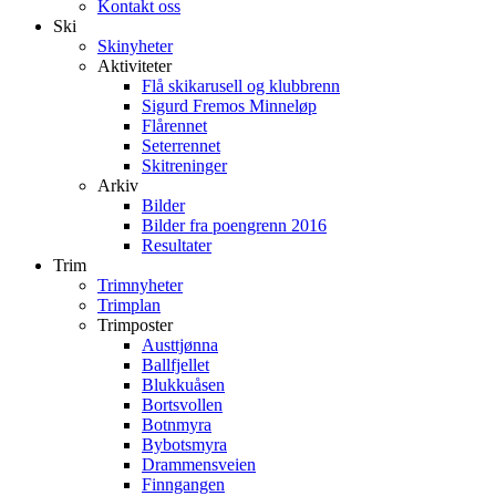
Kontakt oss
Ski
Skinyheter
Aktiviteter
Flå skikarusell og klubbrenn
Sigurd Fremos Minneløp
Flårennet
Seterrennet
Skitreninger
Arkiv
Bilder
Bilder fra poengrenn 2016
Resultater
Trim
Trimnyheter
Trimplan
Trimposter
Austtjønna
Ballfjellet
Blukkuåsen
Bortsvollen
Botnmyra
Bybotsmyra
Drammensveien
Finngangen