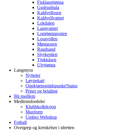
Fisklaustjønna
Gudrunhula
Kaldvellosen
Kaldvellvatnet
Lokdalen
Langvatnet
Lomtjønnposten
Losavollen
Møstaosen
Raudsand
Styrkestien
Tjukkåsen
Ulvtjønna
Langmyra
Nyheter
Løypekart
Oppkjøringstidspunkt/Status
Priser og betaling
Bli medlem
Medlemsfordeler
Klubbkolleksjon
Maxform
Umbro Webshop
Fotball
Overgrep og krenkelser i idretten