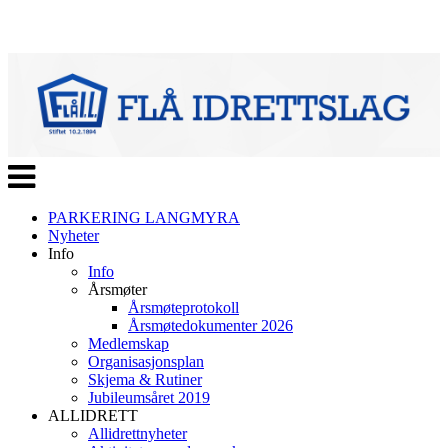
Veksle
navigasjon
PARKERING LANGMYRA
Nyheter
Info
Info
Årsmøter
Årsmøteprotokoll
Årsmøtedokumenter 2026
Medlemskap
Organisasjonsplan
Skjema & Rutiner
Jubileumsåret 2019
ALLIDRETT
Allidrettnyheter