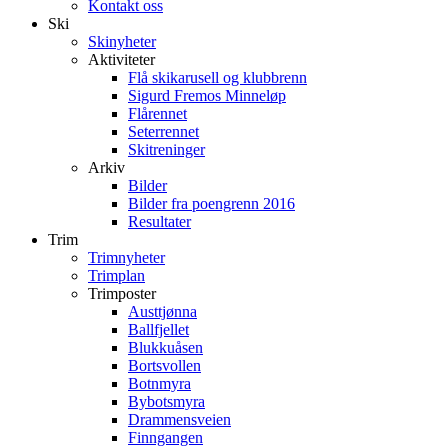
Kontakt oss
Ski
Skinyheter
Aktiviteter
Flå skikarusell og klubbrenn
Sigurd Fremos Minneløp
Flårennet
Seterrennet
Skitreninger
Arkiv
Bilder
Bilder fra poengrenn 2016
Resultater
Trim
Trimnyheter
Trimplan
Trimposter
Austtjønna
Ballfjellet
Blukkuåsen
Bortsvollen
Botnmyra
Bybotsmyra
Drammensveien
Finngangen