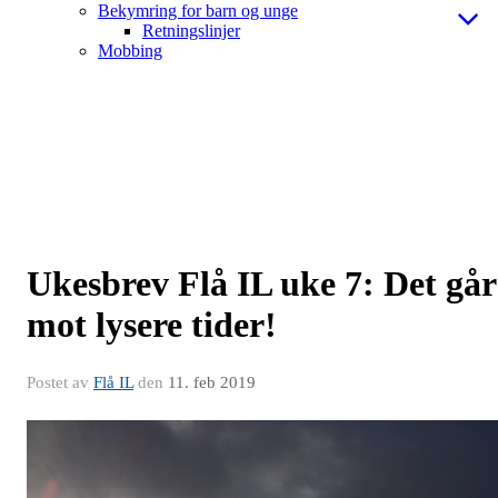
Bekymring for barn og unge
Retningslinjer
Mobbing
Ukesbrev Flå IL uke 7: Det går
mot lysere tider!
Postet av
Flå IL
den
11. feb 2019