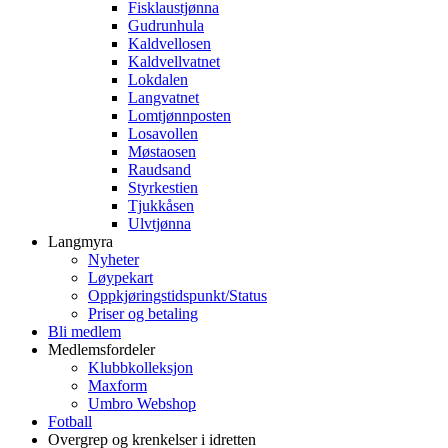
Fisklaustjønna
Gudrunhula
Kaldvellosen
Kaldvellvatnet
Lokdalen
Langvatnet
Lomtjønnposten
Losavollen
Møstaosen
Raudsand
Styrkestien
Tjukkåsen
Ulvtjønna
Langmyra
Nyheter
Løypekart
Oppkjøringstidspunkt/Status
Priser og betaling
Bli medlem
Medlemsfordeler
Klubbkolleksjon
Maxform
Umbro Webshop
Fotball
Overgrep og krenkelser i idretten