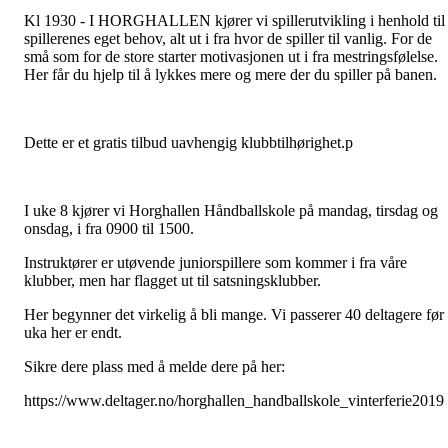
Kl 1930 - I HORGHALLEN kjører vi spillerutvikling i henhold til
spillerenes eget behov, alt ut i fra hvor de spiller til vanlig. For de
små som for de store starter motivasjonen ut i fra mestringsfølelse.
Her får du hjelp til å lykkes mere og mere der du spiller på banen.
Dette er et gratis tilbud uavhengig klubbtilhørighet.p
I uke 8 kjører vi Horghallen Håndballskole på mandag, tirsdag og
onsdag, i fra 0900 til 1500.
Instruktører er utøvende juniorspillere som kommer i fra våre
klubber, men har flagget ut til satsningsklubber.
Her begynner det virkelig å bli mange. Vi passerer 40 deltagere før
uka her er endt.
Sikre dere plass med å melde dere på her:
https://www.deltager.no/horghallen_handballskole_vinterferie2019