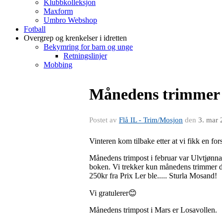
Klubbkolleksjon
Maxform
Umbro Webshop
Fotball
Overgrep og krenkelser i idretten
Bekymring for barn og unge
Retningslinjer
Mobbing
Månedens trimmer i
Postet av
Flå IL - Trim/Mosjon
den
3. mar
Vinteren kom tilbake etter at vi fikk en f
Månedens trimpost i februar var Ulvtjønna.
boken. Vi trekker kun månedens trimmer d
250kr fra Prix Ler ble..... Sturla Mosand!
Vi gratulerer😊
Månedens trimpost i Mars er Losavollen.