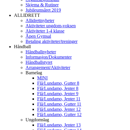
Skjema & Rutiner
Jubileumsåret 2019
ALLIDRETT
Allidrettnyheter
Aktiviteter ungdom-voksen
Aktiviteter 1-4 klasse
Åpen Gymsal
Betaling aktiviteter/treninger
Håndball
Håndballnyheter
Informasjon/Dokumenter
Håndballstyret
Arrangement/Aktiviteter
Barnelag
MINI
Flå/Lundamo, Gutter 8
Flå/Lundamo, Jenter 8
Flå/Lundamo, Jenter 9
Flå/Lundamo, Jenter 11
Flå/Lundamo, Gutter 11
Flå/Lundamo, Jenter 12
Flå/Lundamo, Gutter 12
Ungdomslag
Flå/Lundamo, Jenter 13