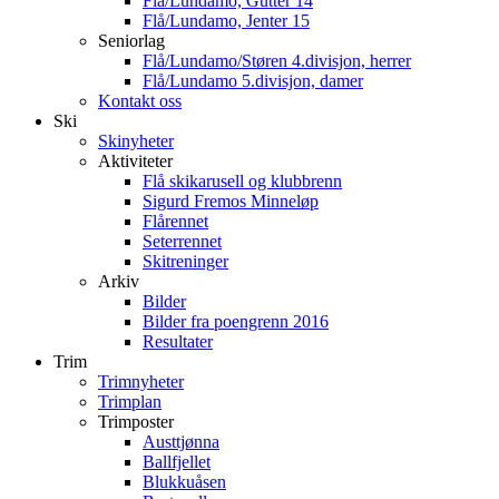
Flå/Lundamo, Gutter 14
Flå/Lundamo, Jenter 15
Seniorlag
Flå/Lundamo/Støren 4.divisjon, herrer
Flå/Lundamo 5.divisjon, damer
Kontakt oss
Ski
Skinyheter
Aktiviteter
Flå skikarusell og klubbrenn
Sigurd Fremos Minneløp
Flårennet
Seterrennet
Skitreninger
Arkiv
Bilder
Bilder fra poengrenn 2016
Resultater
Trim
Trimnyheter
Trimplan
Trimposter
Austtjønna
Ballfjellet
Blukkuåsen