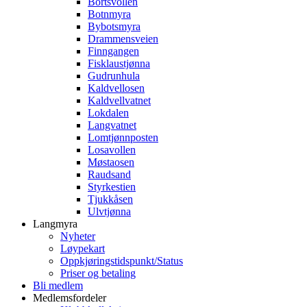
Bortsvollen
Botnmyra
Bybotsmyra
Drammensveien
Finngangen
Fisklaustjønna
Gudrunhula
Kaldvellosen
Kaldvellvatnet
Lokdalen
Langvatnet
Lomtjønnposten
Losavollen
Møstaosen
Raudsand
Styrkestien
Tjukkåsen
Ulvtjønna
Langmyra
Nyheter
Løypekart
Oppkjøringstidspunkt/Status
Priser og betaling
Bli medlem
Medlemsfordeler