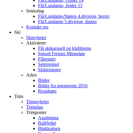
Flå/Lundamo, Gutter 14
Flå/Lundamo, Jenter 15
Seniorlag
Flå/Lundamo/Støren 4.divisjon, herrer
Flå/Lundamo 5.divisjon, damer
Kontakt oss
Ski
Skinyheter
Aktiviteter
Flå skikarusell og klubbrenn
Sigurd Fremos Minneløp
Flårennet
Seterrennet
Skitreninger
Arkiv
Bilder
Bilder fra poengrenn 2016
Resultater
Trim
Trimnyheter
Trimplan
Trimposter
Austtjønna
Ballfjellet
Blukkuåsen