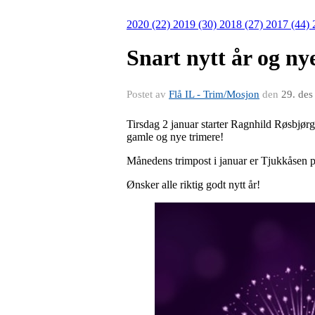
2020 (22)
2019 (30)
2018 (27)
2017 (44)
Snart nytt år og ny
Postet av
Flå IL - Trim/Mosjon
den
29. des
Tirsdag 2 januar starter Ragnhild Røsbjør
gamle og nye trimere!
Månedens trimpost i januar er Tjukkåsen
Ønsker alle riktig godt nytt år!