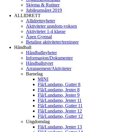
Skjema & Rutiner
Jubileumsåret 2019
ALLIDRETT
Allidrettnyheter
Aktiviteter ungdom-voksen
Aktiviteter 1-4 klasse
Åpen Gymsal
Betaling aktiviteter/treninger
Håndball
Håndballnyheter
Informasjon/Dokumenter
Håndballstyret
Arrangement/Aktiviteter
Barnelag
MINI
Flå/Lundamo, Gutter 8
Flå/Lundamo, Jenter 8
Flå/Lundamo, Jenter 9
Flå/Lundamo, Jenter 11
Flå/Lundamo, Gutter 11
Flå/Lundamo, Jenter 12
Flå/Lundamo, Gutter 12
Ungdomslag
Flå/Lundamo, Jenter 13