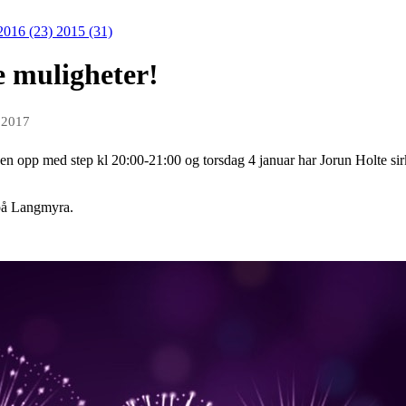
2016 (23)
2015 (31)
e muligheter!
 2017
gen opp med step kl 20:00-21:00 og torsdag 4 januar har Jorun Holte si
 på Langmyra.