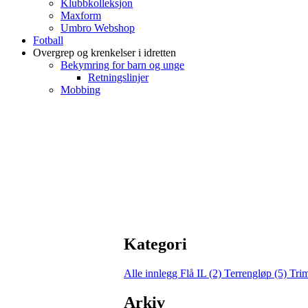
Klubbkolleksjon
Maxform
Umbro Webshop
Fotball
Overgrep og krenkelser i idretten
Bekymring for barn og unge
Retningslinjer
Mobbing
Kategori
Alle innlegg
Flå IL (2)
Terrengløp (5)
Tri
Arkiv