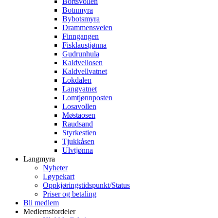
Bortsvollen
Botnmyra
Bybotsmyra
Drammensveien
Finngangen
Fisklaustjønna
Gudrunhula
Kaldvellosen
Kaldvellvatnet
Lokdalen
Langvatnet
Lomtjønnposten
Losavollen
Møstaosen
Raudsand
Styrkestien
Tjukkåsen
Ulvtjønna
Langmyra
Nyheter
Løypekart
Oppkjøringstidspunkt/Status
Priser og betaling
Bli medlem
Medlemsfordeler