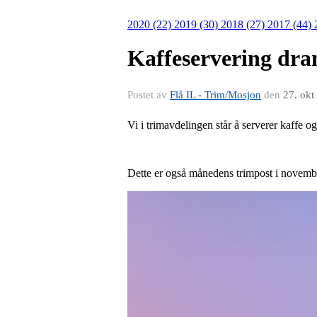
2020 (22)
2019 (30)
2018 (27)
2017 (44)
Kaffeservering dr
Postet av
Flå IL - Trim/Mosjon
den
27. okt
Vi i trimavdelingen står å serverer kaff
Dette er også månedens trimpost i novemb