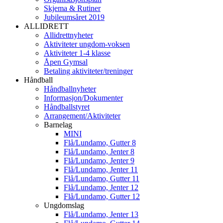
Skjema & Rutiner
Jubileumsåret 2019
ALLIDRETT
Allidrettnyheter
Aktiviteter ungdom-voksen
Aktiviteter 1-4 klasse
Åpen Gymsal
Betaling aktiviteter/treninger
Håndball
Håndballnyheter
Informasjon/Dokumenter
Håndballstyret
Arrangement/Aktiviteter
Barnelag
MINI
Flå/Lundamo, Gutter 8
Flå/Lundamo, Jenter 8
Flå/Lundamo, Jenter 9
Flå/Lundamo, Jenter 11
Flå/Lundamo, Gutter 11
Flå/Lundamo, Jenter 12
Flå/Lundamo, Gutter 12
Ungdomslag
Flå/Lundamo, Jenter 13