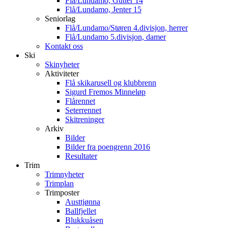
Flå/Lundamo, Gutter 14
Flå/Lundamo, Jenter 15
Seniorlag
Flå/Lundamo/Støren 4.divisjon, herrer
Flå/Lundamo 5.divisjon, damer
Kontakt oss
Ski
Skinyheter
Aktiviteter
Flå skikarusell og klubbrenn
Sigurd Fremos Minneløp
Flårennet
Seterrennet
Skitreninger
Arkiv
Bilder
Bilder fra poengrenn 2016
Resultater
Trim
Trimnyheter
Trimplan
Trimposter
Austtjønna
Ballfjellet
Blukkuåsen