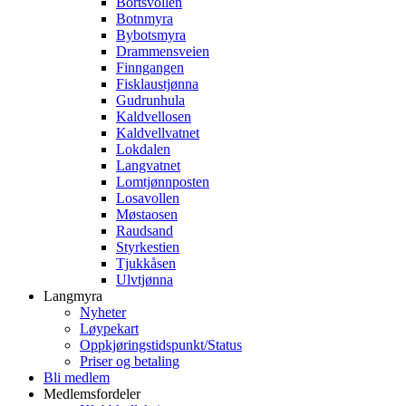
Bortsvollen
Botnmyra
Bybotsmyra
Drammensveien
Finngangen
Fisklaustjønna
Gudrunhula
Kaldvellosen
Kaldvellvatnet
Lokdalen
Langvatnet
Lomtjønnposten
Losavollen
Møstaosen
Raudsand
Styrkestien
Tjukkåsen
Ulvtjønna
Langmyra
Nyheter
Løypekart
Oppkjøringstidspunkt/Status
Priser og betaling
Bli medlem
Medlemsfordeler