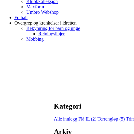
Klubbkolleksjon
Maxform
Umbro Webshop
Fotball
Overgrep og krenkelser i idretten
Bekymring for barn og unge
Retningslinjer
Mobbing
Kategori
Alle innlegg
Flå IL (2)
Terrengløp (5)
Tri
Arkiv