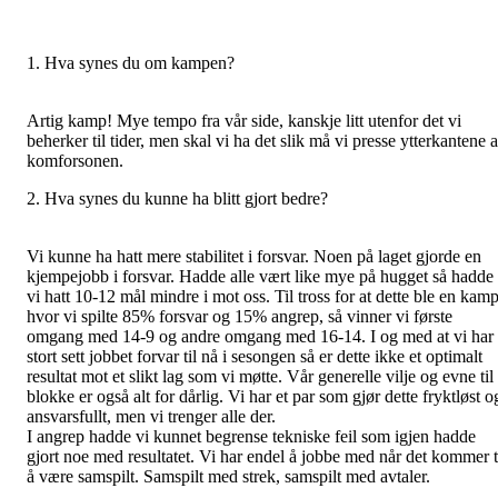
1. Hva synes du om kampen?
Artig kamp! Mye tempo fra vår side, kanskje litt utenfor det vi
beherker til tider, men skal vi ha det slik må vi presse ytterkantene 
komforsonen.
2. Hva synes du kunne ha blitt gjort bedre?
Vi kunne ha hatt mere stabilitet i forsvar. Noen på laget gjorde en
kjempejobb i forsvar. Hadde alle vært like mye på hugget så hadde
vi hatt 10-12 mål mindre i mot oss. Til tross for at dette ble en kam
hvor vi spilte 85% forsvar og 15% angrep, så vinner vi første
omgang med 14-9 og andre omgang med 16-14. I og med at vi har
stort sett jobbet forvar til nå i sesongen så er dette ikke et optimalt
resultat mot et slikt lag som vi møtte. Vår generelle vilje og evne til
blokke er også alt for dårlig. Vi har et par som gjør dette fryktløst o
ansvarsfullt, men vi trenger alle der.
I angrep hadde vi kunnet begrense tekniske feil som igjen hadde
gjort noe med resultatet. Vi har endel å jobbe med når det kommer t
å være samspilt. Samspilt med strek, samspilt med avtaler.