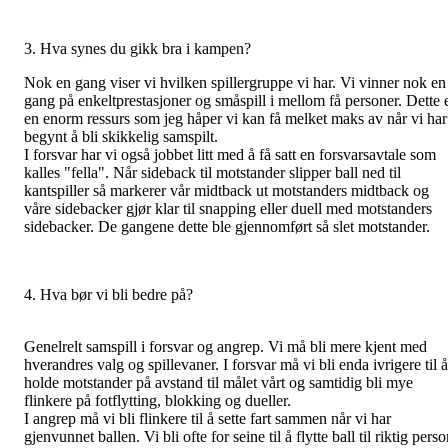
3. Hva synes du gikk bra i kampen?
Nok en gang viser vi hvilken spillergruppe vi har. Vi vinner nok en
gang på enkeltprestasjoner og småspill i mellom få personer. Dette 
en enorm ressurs som jeg håper vi kan få melket maks av når vi har
begynt å bli skikkelig samspilt.
I forsvar har vi også jobbet litt med å få satt en forsvarsavtale som
kalles "fella". Når sideback til motstander slipper ball ned til
kantspiller så markerer vår midtback ut motstanders midtback og
våre sidebacker gjør klar til snapping eller duell med motstanders
sidebacker. De gangene dette ble gjennomført så slet motstander.
4. Hva bør vi bli bedre på?
Genelrelt samspill i forsvar og angrep. Vi må bli mere kjent med
hverandres valg og spillevaner. I forsvar må vi bli enda ivrigere til å
holde motstander på avstand til målet vårt og samtidig bli mye
flinkere på fotflytting, blokking og dueller.
I angrep må vi bli flinkere til å sette fart sammen når vi har
gjenvunnet ballen. Vi bli ofte for seine til å flytte ball til riktig pers