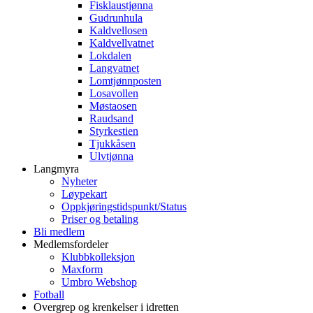
Fisklaustjønna
Gudrunhula
Kaldvellosen
Kaldvellvatnet
Lokdalen
Langvatnet
Lomtjønnposten
Losavollen
Møstaosen
Raudsand
Styrkestien
Tjukkåsen
Ulvtjønna
Langmyra
Nyheter
Løypekart
Oppkjøringstidspunkt/Status
Priser og betaling
Bli medlem
Medlemsfordeler
Klubbkolleksjon
Maxform
Umbro Webshop
Fotball
Overgrep og krenkelser i idretten