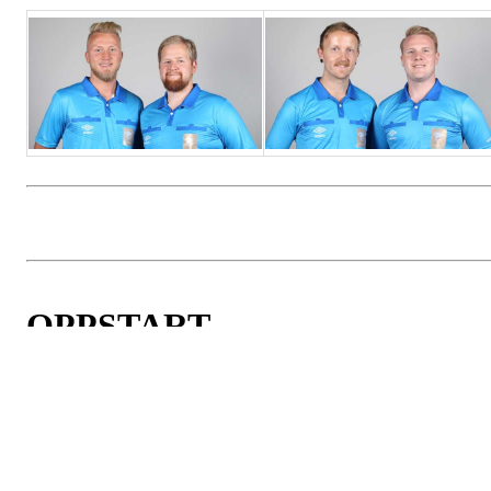
OPPSTART,
TEKNIKKTRENING
Postet av
Lundamo IL - Håndball
den
14. okt 2019