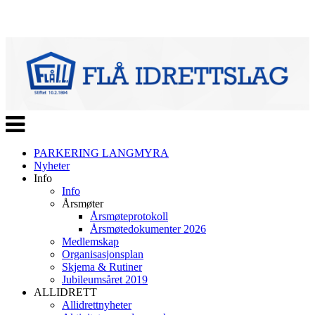
Veksle
navigasjon
PARKERING LANGMYRA
Nyheter
Info
Info
Årsmøter
Årsmøteprotokoll
Årsmøtedokumenter 2026
Medlemskap
Organisasjonsplan
Skjema & Rutiner
Jubileumsåret 2019
ALLIDRETT
Allidrettnyheter