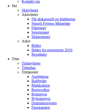
Kontakt oss
Ski
Skinyheter
Aktiviteter
Flå skikarusell og klubbrenn
Sigurd Fremos Minneløp
Flårennet
Seterrennet
Skitreninger
Arkiv
Bilder
Bilder fra poengrenn 2016
Resultater
Trim
Trimnyheter
Trimplan
Trimposter
Austtjønna
Ballfjellet
Blukkuåsen
Bortsvollen
Botnmyra
Bybotsmyra
Drammensveien
Finngangen