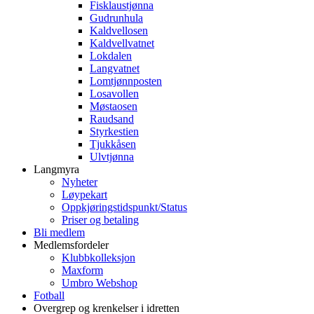
Fisklaustjønna
Gudrunhula
Kaldvellosen
Kaldvellvatnet
Lokdalen
Langvatnet
Lomtjønnposten
Losavollen
Møstaosen
Raudsand
Styrkestien
Tjukkåsen
Ulvtjønna
Langmyra
Nyheter
Løypekart
Oppkjøringstidspunkt/Status
Priser og betaling
Bli medlem
Medlemsfordeler
Klubbkolleksjon
Maxform
Umbro Webshop
Fotball
Overgrep og krenkelser i idretten