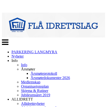
Veksle
navigasjon
PARKERING LANGMYRA
Nyheter
Info
Info
Årsmøter
Årsmøteprotokoll
Årsmøtedokumenter 2026
Medlemskap
Organisasjonsplan
Skjema & Rutiner
Jubileumsåret 2019
ALLIDRETT
Allidrettnyheter