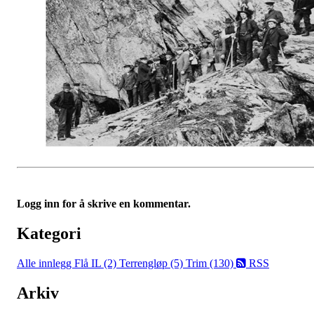
Logg inn for å skrive en kommentar.
Kategori
Alle innlegg
Flå IL (2)
Terrengløp (5)
Trim (130)
RSS
Arkiv