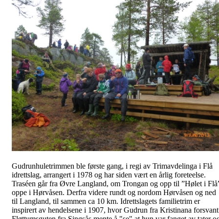
Gudrunhuletrimmen ble første gang, i regi av Trimavdelinga i Flå
idrettslag, arrangert i 1978 og har siden vært en årlig foreteelse.
Traséen går fra Øvre Langland, om Trongan og opp til ”Hølet i Flå
oppe i Hørvåsen. Derfra videre rundt og nordom Hørvåsen og ned
til Langland, til sammen ca 10 km. Idrettslagets familietrim er
inspirert av hendelsene i 1907, hvor Gudrun fra Kristinana forsvant
Fløttumsguten fra Singsås mente å "se" at hun var fanget av tater o