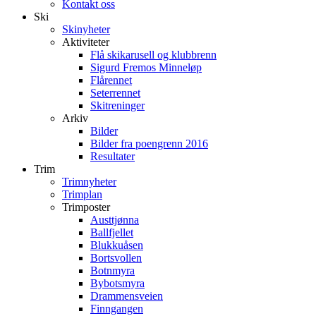
Kontakt oss
Ski
Skinyheter
Aktiviteter
Flå skikarusell og klubbrenn
Sigurd Fremos Minneløp
Flårennet
Seterrennet
Skitreninger
Arkiv
Bilder
Bilder fra poengrenn 2016
Resultater
Trim
Trimnyheter
Trimplan
Trimposter
Austtjønna
Ballfjellet
Blukkuåsen
Bortsvollen
Botnmyra
Bybotsmyra
Drammensveien
Finngangen