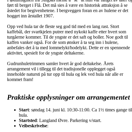
ført til berget i Flå. Det må sies å være en historisk attraksjon å se
åstedet for begivenhetene. I bergveggen foran en av hulene er det
hogget inn årstallet 1907.
Opp ved hula tar de fleste seg god tid med en lang rast. Stort
kaffebål, der svartkjelen putrer med nykokt kaffe etter hvert som
turgåerne kommer. Til de yngste er det saft og boller. Noe godt til
kaffen vanker også. For de som ønsker å ta seg inn i hulene,
anbefales det å ta med lommelykt/hodelykt. Dette er en spennende
aktivitet, spesielt for de yngste deltakerne.
Gudrunhuletrimmen samler hvert år god deltakelse. Årets
arrangement vil i tillegg til det tradisjonelle opplegget også
inneholde natursti på tur opp til hula og lek ved hula når alle er
kommet fram!
Praktiske opplysninger om arrangementet
Start
: søndag 14. juni kl. 10:30-11:00. Ca 1½ times gange til
hula.
Startsted
: Langland Øvre. Parkering v/start.
Veibeskrivelse
: