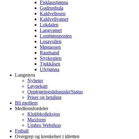
Fisklaustjønna
Gudrunhula
Kaldvellosen
Kaldvellvatnet
Lokdalen
Langvatnet
Lomtjønnposten
Losavollen
Møstaosen
Raudsand
Styrkestien
Tjukkåsen
Ulvtjønna
Langmyra
Nyheter
Løypekart
Oppkjøringstidspunkt/Status
Priser og betaling
Bli medlem
Medlemsfordeler
Klubbkolleksjon
Maxform
Umbro Webshop
Fotball
Overgrep og krenkelser i idretten