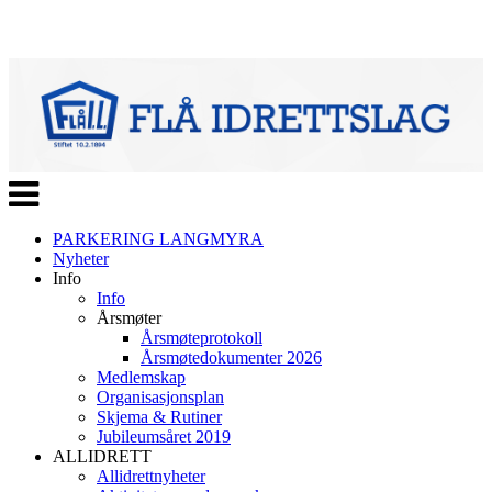
Veksle
navigasjon
PARKERING LANGMYRA
Nyheter
Info
Info
Årsmøter
Årsmøteprotokoll
Årsmøtedokumenter 2026
Medlemskap
Organisasjonsplan
Skjema & Rutiner
Jubileumsåret 2019
ALLIDRETT
Allidrettnyheter