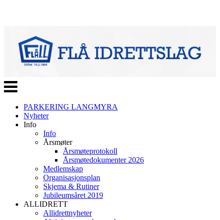
Veksle
navigasjon
PARKERING LANGMYRA
Nyheter
Info
Info
Årsmøter
Årsmøteprotokoll
Årsmøtedokumenter 2026
Medlemskap
Organisasjonsplan
Skjema & Rutiner
Jubileumsåret 2019
ALLIDRETT
Allidrettnyheter