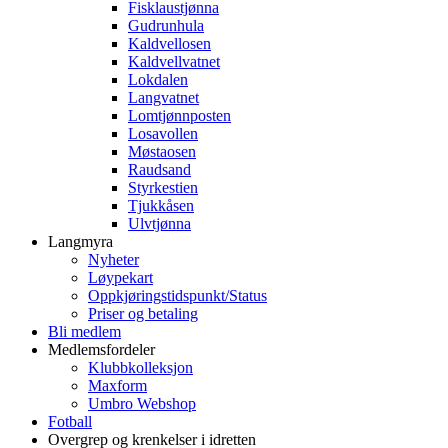
Fisklaustjønna
Gudrunhula
Kaldvellosen
Kaldvellvatnet
Lokdalen
Langvatnet
Lomtjønnposten
Losavollen
Møstaosen
Raudsand
Styrkestien
Tjukkåsen
Ulvtjønna
Langmyra
Nyheter
Løypekart
Oppkjøringstidspunkt/Status
Priser og betaling
Bli medlem
Medlemsfordeler
Klubbkolleksjon
Maxform
Umbro Webshop
Fotball
Overgrep og krenkelser i idretten