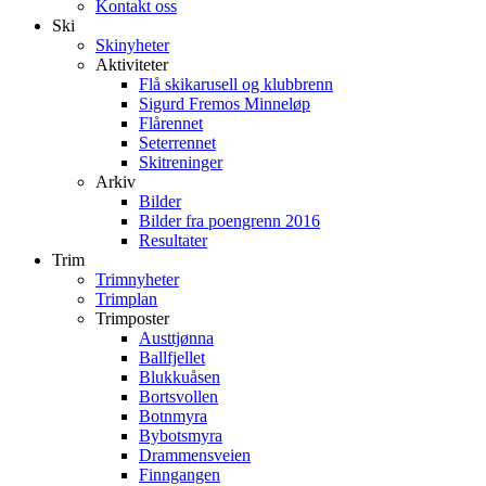
Kontakt oss
Ski
Skinyheter
Aktiviteter
Flå skikarusell og klubbrenn
Sigurd Fremos Minneløp
Flårennet
Seterrennet
Skitreninger
Arkiv
Bilder
Bilder fra poengrenn 2016
Resultater
Trim
Trimnyheter
Trimplan
Trimposter
Austtjønna
Ballfjellet
Blukkuåsen
Bortsvollen
Botnmyra
Bybotsmyra
Drammensveien
Finngangen