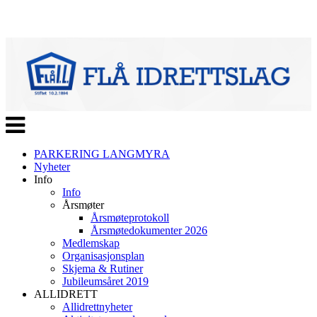
Veksle
navigasjon
PARKERING LANGMYRA
Nyheter
Info
Info
Årsmøter
Årsmøteprotokoll
Årsmøtedokumenter 2026
Medlemskap
Organisasjonsplan
Skjema & Rutiner
Jubileumsåret 2019
ALLIDRETT
Allidrettnyheter