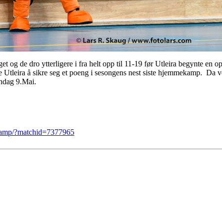
t og de dro ytterligere i fra helt opp til 11-19 før Utleira begynte en o
e Utleira å sikre seg et poeng i sesongens nest siste hjemmekamp. Da v
ndag 9.Mai.
/kamp/?matchid=7377965