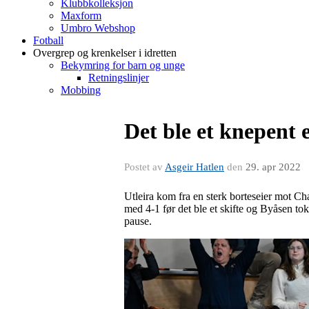
Klubbkolleksjon
Maxform
Umbro Webshop
Fotball
Overgrep og krenkelser i idretten
Bekymring for barn og unge
Retningslinjer
Mobbing
Det ble et knepent 
Postet av
Asgeir Hatlen
den
29. apr 2022
Utleira kom fra en sterk borteseier mot Ch
med 4-1 før det ble et skifte og Byåsen tok
pause.