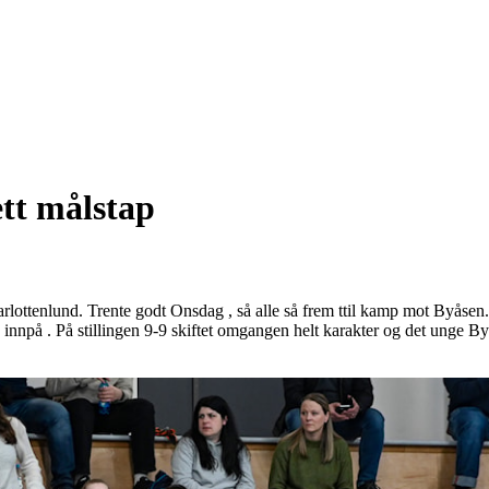
ett målstap
arlottenlund. Trente godt Onsdag , så alle så frem ttil kamp mot Byåsen.
 innpå . På stillingen 9-9 skiftet omgangen helt karakter og det unge Byås