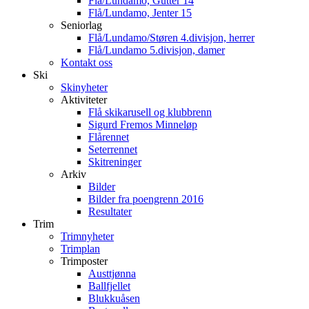
Flå/Lundamo, Gutter 14
Flå/Lundamo, Jenter 15
Seniorlag
Flå/Lundamo/Støren 4.divisjon, herrer
Flå/Lundamo 5.divisjon, damer
Kontakt oss
Ski
Skinyheter
Aktiviteter
Flå skikarusell og klubbrenn
Sigurd Fremos Minneløp
Flårennet
Seterrennet
Skitreninger
Arkiv
Bilder
Bilder fra poengrenn 2016
Resultater
Trim
Trimnyheter
Trimplan
Trimposter
Austtjønna
Ballfjellet
Blukkuåsen