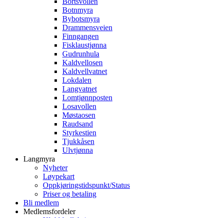
Bortsvollen
Botnmyra
Bybotsmyra
Drammensveien
Finngangen
Fisklaustjønna
Gudrunhula
Kaldvellosen
Kaldvellvatnet
Lokdalen
Langvatnet
Lomtjønnposten
Losavollen
Møstaosen
Raudsand
Styrkestien
Tjukkåsen
Ulvtjønna
Langmyra
Nyheter
Løypekart
Oppkjøringstidspunkt/Status
Priser og betaling
Bli medlem
Medlemsfordeler