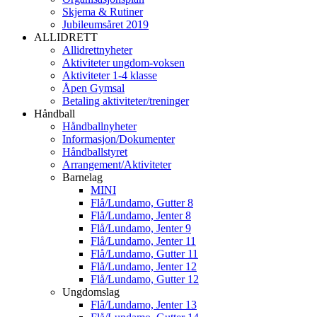
Skjema & Rutiner
Jubileumsåret 2019
ALLIDRETT
Allidrettnyheter
Aktiviteter ungdom-voksen
Aktiviteter 1-4 klasse
Åpen Gymsal
Betaling aktiviteter/treninger
Håndball
Håndballnyheter
Informasjon/Dokumenter
Håndballstyret
Arrangement/Aktiviteter
Barnelag
MINI
Flå/Lundamo, Gutter 8
Flå/Lundamo, Jenter 8
Flå/Lundamo, Jenter 9
Flå/Lundamo, Jenter 11
Flå/Lundamo, Gutter 11
Flå/Lundamo, Jenter 12
Flå/Lundamo, Gutter 12
Ungdomslag
Flå/Lundamo, Jenter 13