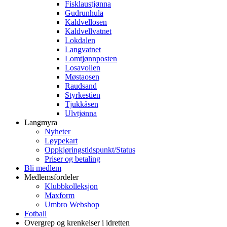
Fisklaustjønna
Gudrunhula
Kaldvellosen
Kaldvellvatnet
Lokdalen
Langvatnet
Lomtjønnposten
Losavollen
Møstaosen
Raudsand
Styrkestien
Tjukkåsen
Ulvtjønna
Langmyra
Nyheter
Løypekart
Oppkjøringstidspunkt/Status
Priser og betaling
Bli medlem
Medlemsfordeler
Klubbkolleksjon
Maxform
Umbro Webshop
Fotball
Overgrep og krenkelser i idretten