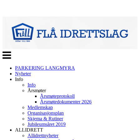
Veksle
navigasjon
PARKERING LANGMYRA
Nyheter
Info
Info
Årsmøter
Årsmøteprotokoll
Årsmøtedokumenter 2026
Medlemskap
Organisasjonsplan
Skjema & Rutiner
Jubileumsåret 2019
ALLIDRETT
Allidrettnyheter