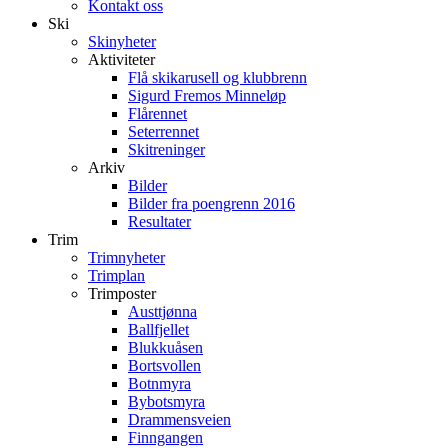
Kontakt oss
Ski
Skinyheter
Aktiviteter
Flå skikarusell og klubbrenn
Sigurd Fremos Minneløp
Flårennet
Seterrennet
Skitreninger
Arkiv
Bilder
Bilder fra poengrenn 2016
Resultater
Trim
Trimnyheter
Trimplan
Trimposter
Austtjønna
Ballfjellet
Blukkuåsen
Bortsvollen
Botnmyra
Bybotsmyra
Drammensveien
Finngangen