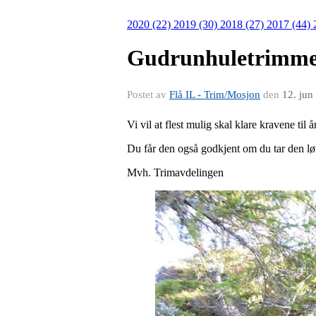
2020 (22)
2019 (30)
2018 (27)
2017 (44)
Gudrunhuletrimmen 
Postet av
Flå IL - Trim/Mosjon
den
12. jun
Vi vil at flest mulig skal klare kravene til 
Du får den også godkjent om du tar den lør
Mvh. Trimavdelingen