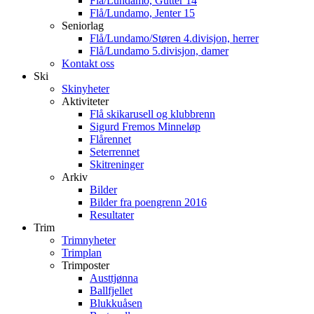
Flå/Lundamo, Gutter 14
Flå/Lundamo, Jenter 15
Seniorlag
Flå/Lundamo/Støren 4.divisjon, herrer
Flå/Lundamo 5.divisjon, damer
Kontakt oss
Ski
Skinyheter
Aktiviteter
Flå skikarusell og klubbrenn
Sigurd Fremos Minneløp
Flårennet
Seterrennet
Skitreninger
Arkiv
Bilder
Bilder fra poengrenn 2016
Resultater
Trim
Trimnyheter
Trimplan
Trimposter
Austtjønna
Ballfjellet
Blukkuåsen