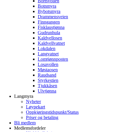
Bortsvollen
Botnmyra
Bybotsmyra
Drammensveien
Finngangen
Fisklaustjønna
Gudrunhula
Kaldvellosen
Kaldvellvatnet
Lokdalen
Langvatnet
Lomtjønnposten
Losavollen
Møstaosen
Raudsand
Styrkestien
Tjukkåsen
Ulvtjønna
Langmyra
Nyheter
Løypekart
Oppkjøringstidspunkt/Status
Priser og betaling
Bli medlem
Medlemsfordeler