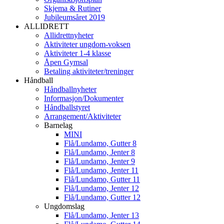
Skjema & Rutiner
Jubileumsåret 2019
ALLIDRETT
Allidrettnyheter
Aktiviteter ungdom-voksen
Aktiviteter 1-4 klasse
Åpen Gymsal
Betaling aktiviteter/treninger
Håndball
Håndballnyheter
Informasjon/Dokumenter
Håndballstyret
Arrangement/Aktiviteter
Barnelag
MINI
Flå/Lundamo, Gutter 8
Flå/Lundamo, Jenter 8
Flå/Lundamo, Jenter 9
Flå/Lundamo, Jenter 11
Flå/Lundamo, Gutter 11
Flå/Lundamo, Jenter 12
Flå/Lundamo, Gutter 12
Ungdomslag
Flå/Lundamo, Jenter 13