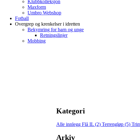
Klubbkolleksjon
Maxform
Umbro Webshop
Fotball
Overgrep og krenkelser i idretten
Bekymring for barn og unge
Retningslinjer
Mobbing
Kategori
Alle innlegg
Flå IL (2)
Terrengløp (5)
Tri
Arkiv