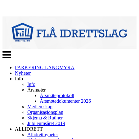
Veksle
navigasjon
PARKERING LANGMYRA
Nyheter
Info
Info
Årsmøter
Årsmøteprotokoll
Årsmøtedokumenter 2026
Medlemskap
Organisasjonsplan
Skjema & Rutiner
Jubileumsåret 2019
ALLIDRETT
Allidrettnyheter