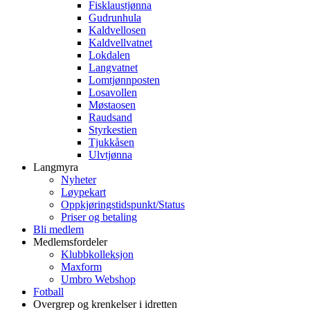
Fisklaustjønna
Gudrunhula
Kaldvellosen
Kaldvellvatnet
Lokdalen
Langvatnet
Lomtjønnposten
Losavollen
Møstaosen
Raudsand
Styrkestien
Tjukkåsen
Ulvtjønna
Langmyra
Nyheter
Løypekart
Oppkjøringstidspunkt/Status
Priser og betaling
Bli medlem
Medlemsfordeler
Klubbkolleksjon
Maxform
Umbro Webshop
Fotball
Overgrep og krenkelser i idretten