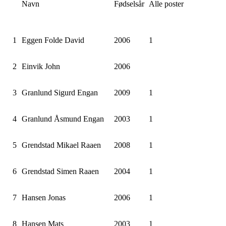
Navn
Fødselsår
Alle poster
1
Eggen Folde David
2006
1
2
Einvik John
2006
3
Granlund Sigurd Engan
2009
1
4
Granlund Åsmund Engan
2003
1
5
Grendstad Mikael Raaen
2008
1
6
Grendstad Simen Raaen
2004
1
7
Hansen Jonas
2006
1
8
Hansen Mats
2003
1