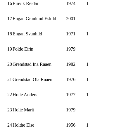
16
Einvik Reidar
1974
1
17
Engan Granlund Eskild
2001
18
Engan Svanhild
1971
1
19
Folde Eirin
1979
20
Grendstad Ina Raaen
1982
1
21
Grendstad Ola Raaen
1976
1
22
Holte Anders
1977
1
23
Holte Marit
1979
24
Holthe Else
1956
1