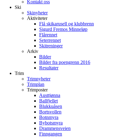
Kontakt oss
Ski
Skinyheter
Aktiviteter
Flå skikarusell og klubbrenn
Sigurd Fremos Minneløp
Flårennet
Seterrennet
Skitreninger
Arkiv
Bilder
Bilder fra poengrenn 2016
Resultater
Trim
Trimnyheter
Trimplan
Trimposter
Austtjønna
Ballfjellet
Blukkuåsen
Bortsvollen
Botnmyra
Bybotsmyra
Drammensveien
Finngangen