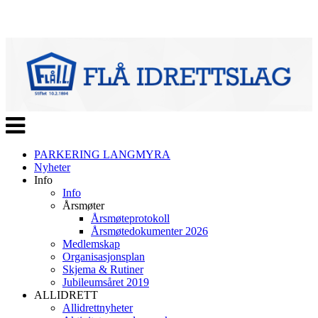
Veksle
navigasjon
PARKERING LANGMYRA
Nyheter
Info
Info
Årsmøter
Årsmøteprotokoll
Årsmøtedokumenter 2026
Medlemskap
Organisasjonsplan
Skjema & Rutiner
Jubileumsåret 2019
ALLIDRETT
Allidrettnyheter