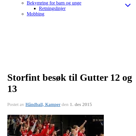
Bekymring for barn og unge
Retningslinjer
Mobbing
Storfint besøk til Gutter 12 og
13
Postet av
Håndball, Kamper
den
1. des 2015