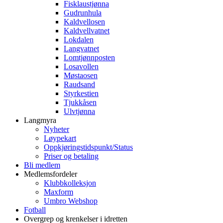
Fisklaustjønna
Gudrunhula
Kaldvellosen
Kaldvellvatnet
Lokdalen
Langvatnet
Lomtjønnposten
Losavollen
Møstaosen
Raudsand
Styrkestien
Tjukkåsen
Ulvtjønna
Langmyra
Nyheter
Løypekart
Oppkjøringstidspunkt/Status
Priser og betaling
Bli medlem
Medlemsfordeler
Klubbkolleksjon
Maxform
Umbro Webshop
Fotball
Overgrep og krenkelser i idretten