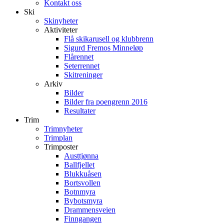
Kontakt oss
Ski
Skinyheter
Aktiviteter
Flå skikarusell og klubbrenn
Sigurd Fremos Minneløp
Flårennet
Seterrennet
Skitreninger
Arkiv
Bilder
Bilder fra poengrenn 2016
Resultater
Trim
Trimnyheter
Trimplan
Trimposter
Austtjønna
Ballfjellet
Blukkuåsen
Bortsvollen
Botnmyra
Bybotsmyra
Drammensveien
Finngangen