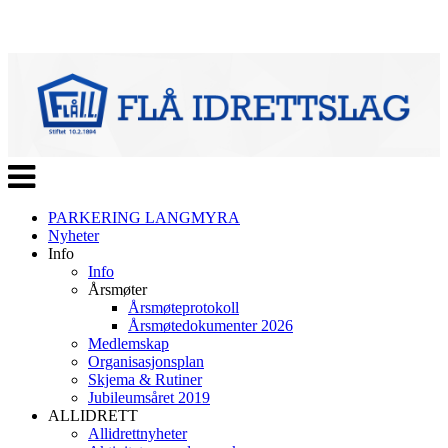
Veksle
navigasjon
PARKERING LANGMYRA
Nyheter
Info
Info
Årsmøter
Årsmøteprotokoll
Årsmøtedokumenter 2026
Medlemskap
Organisasjonsplan
Skjema & Rutiner
Jubileumsåret 2019
ALLIDRETT
Allidrettnyheter