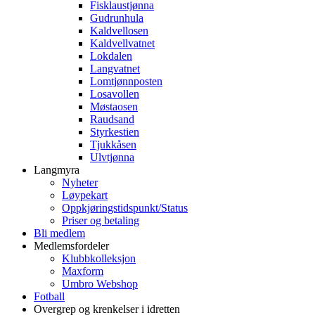
Fisklaustjønna
Gudrunhula
Kaldvellosen
Kaldvellvatnet
Lokdalen
Langvatnet
Lomtjønnposten
Losavollen
Møstaosen
Raudsand
Styrkestien
Tjukkåsen
Ulvtjønna
Langmyra
Nyheter
Løypekart
Oppkjøringstidspunkt/Status
Priser og betaling
Bli medlem
Medlemsfordeler
Klubbkolleksjon
Maxform
Umbro Webshop
Fotball
Overgrep og krenkelser i idretten