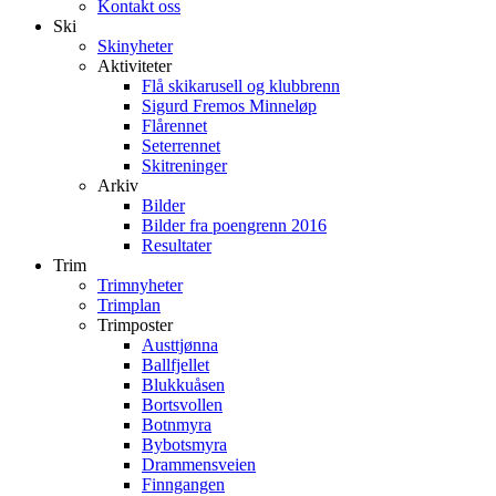
Kontakt oss
Ski
Skinyheter
Aktiviteter
Flå skikarusell og klubbrenn
Sigurd Fremos Minneløp
Flårennet
Seterrennet
Skitreninger
Arkiv
Bilder
Bilder fra poengrenn 2016
Resultater
Trim
Trimnyheter
Trimplan
Trimposter
Austtjønna
Ballfjellet
Blukkuåsen
Bortsvollen
Botnmyra
Bybotsmyra
Drammensveien
Finngangen