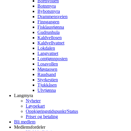
Bortsvollen
Botnmyra
Bybotsmyra
Drammensveien
Finngangen
Fisklaustjønna
Gudrunhula
Kaldvellosen
Kaldvellvatnet
Lokdalen
Langvatnet
Lomtjønnposten
Losavollen
Møstaosen
Raudsand
Styrkestien
Tjukkåsen
Ulvtjønna
Langmyra
Nyheter
Løypekart
Oppkjøringstidspunkt/Status
Priser og betaling
Bli medlem
Medlemsfordeler