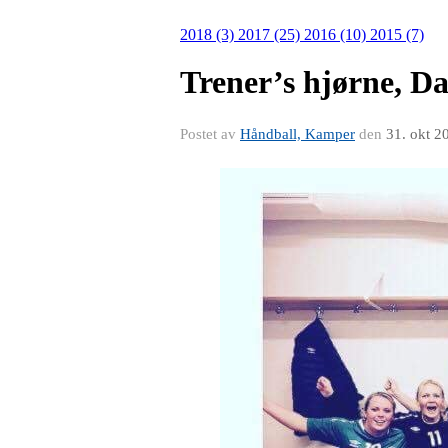
2018 (3)
2017 (25)
2016 (10)
2015 (7)
Trener’s hjørne, Da
Postet av
Håndball, Kamper
den
31. okt 2