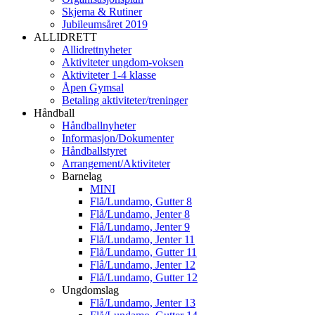
Skjema & Rutiner
Jubileumsåret 2019
ALLIDRETT
Allidrettnyheter
Aktiviteter ungdom-voksen
Aktiviteter 1-4 klasse
Åpen Gymsal
Betaling aktiviteter/treninger
Håndball
Håndballnyheter
Informasjon/Dokumenter
Håndballstyret
Arrangement/Aktiviteter
Barnelag
MINI
Flå/Lundamo, Gutter 8
Flå/Lundamo, Jenter 8
Flå/Lundamo, Jenter 9
Flå/Lundamo, Jenter 11
Flå/Lundamo, Gutter 11
Flå/Lundamo, Jenter 12
Flå/Lundamo, Gutter 12
Ungdomslag
Flå/Lundamo, Jenter 13