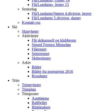
Flå/Lundamo, Gutter 14
Flå/Lundamo, Jenter 15
Seniorlag
Flå/Lundamo/Støren 4.divisjon, herrer
Flå/Lundamo 5.divisjon, damer
Kontakt oss
Ski
Skinyheter
Aktiviteter
Flå skikarusell og klubbrenn
Sigurd Fremos Minneløp
Flårennet
Seterrennet
Skitreninger
Arkiv
Bilder
Bilder fra poengrenn 2016
Resultater
Trim
Trimnyheter
Trimplan
Trimposter
Austtjønna
Ballfjellet
Blukkuåsen