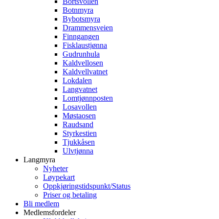
Bortsvollen
Botnmyra
Bybotsmyra
Drammensveien
Finngangen
Fisklaustjønna
Gudrunhula
Kaldvellosen
Kaldvellvatnet
Lokdalen
Langvatnet
Lomtjønnposten
Losavollen
Møstaosen
Raudsand
Styrkestien
Tjukkåsen
Ulvtjønna
Langmyra
Nyheter
Løypekart
Oppkjøringstidspunkt/Status
Priser og betaling
Bli medlem
Medlemsfordeler