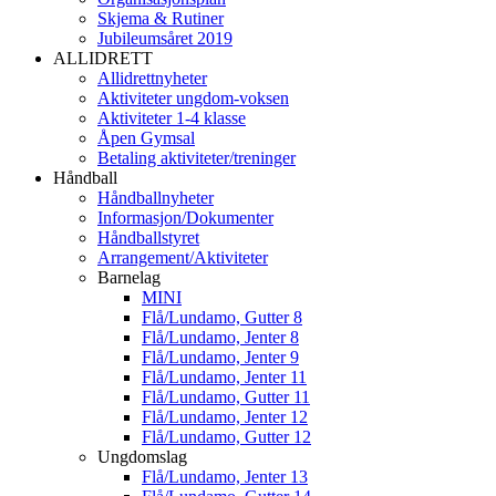
Skjema & Rutiner
Jubileumsåret 2019
ALLIDRETT
Allidrettnyheter
Aktiviteter ungdom-voksen
Aktiviteter 1-4 klasse
Åpen Gymsal
Betaling aktiviteter/treninger
Håndball
Håndballnyheter
Informasjon/Dokumenter
Håndballstyret
Arrangement/Aktiviteter
Barnelag
MINI
Flå/Lundamo, Gutter 8
Flå/Lundamo, Jenter 8
Flå/Lundamo, Jenter 9
Flå/Lundamo, Jenter 11
Flå/Lundamo, Gutter 11
Flå/Lundamo, Jenter 12
Flå/Lundamo, Gutter 12
Ungdomslag
Flå/Lundamo, Jenter 13