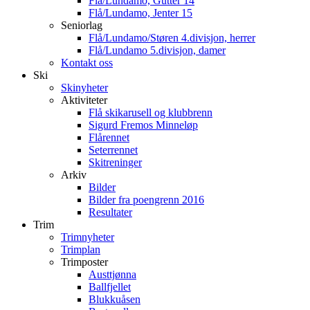
Flå/Lundamo, Gutter 14
Flå/Lundamo, Jenter 15
Seniorlag
Flå/Lundamo/Støren 4.divisjon, herrer
Flå/Lundamo 5.divisjon, damer
Kontakt oss
Ski
Skinyheter
Aktiviteter
Flå skikarusell og klubbrenn
Sigurd Fremos Minneløp
Flårennet
Seterrennet
Skitreninger
Arkiv
Bilder
Bilder fra poengrenn 2016
Resultater
Trim
Trimnyheter
Trimplan
Trimposter
Austtjønna
Ballfjellet
Blukkuåsen