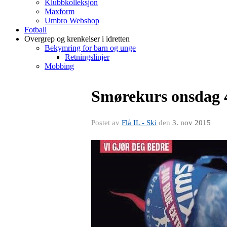
Klubbkolleksjon
Maxform
Umbro Webshop
Fotball
Overgrep og krenkelser i idretten
Bekymring for barn og unge
Retningslinjer
Mobbing
Smørekurs onsdag 4
Postet av
Flå IL - Ski
den
3. nov 2015