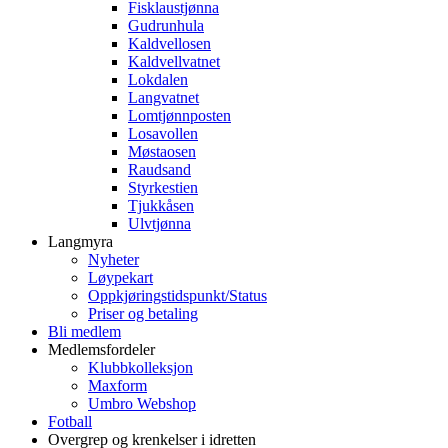
Fisklaustjønna
Gudrunhula
Kaldvellosen
Kaldvellvatnet
Lokdalen
Langvatnet
Lomtjønnposten
Losavollen
Møstaosen
Raudsand
Styrkestien
Tjukkåsen
Ulvtjønna
Langmyra
Nyheter
Løypekart
Oppkjøringstidspunkt/Status
Priser og betaling
Bli medlem
Medlemsfordeler
Klubbkolleksjon
Maxform
Umbro Webshop
Fotball
Overgrep og krenkelser i idretten