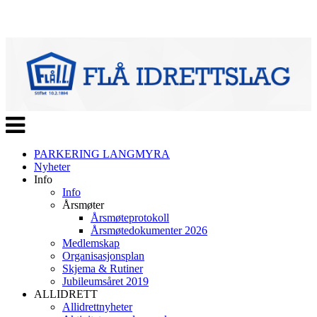
Veksle
navigasjon
PARKERING LANGMYRA
Nyheter
Info
Info
Årsmøter
Årsmøteprotokoll
Årsmøtedokumenter 2026
Medlemskap
Organisasjonsplan
Skjema & Rutiner
Jubileumsåret 2019
ALLIDRETT
Allidrettnyheter