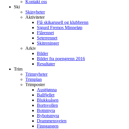
Kontakt oss
Ski
Skinyheter
Aktiviteter
Flå skikarusell og klubbrenn
Sigurd Fremos Minneløp
Flårennet
Seterrennet
Skitreninger
Arkiv
Bilder
Bilder fra poengrenn 2016
Resultater
Trim
Trimnyheter
Trimplan
Trimposter
Austtjønna
Ballfjellet
Blukkuåsen
Bortsvollen
Botnmyra
Bybotsmyra
Drammensveien
Finngangen