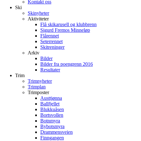
Kontakt oss
Ski
Skinyheter
Aktiviteter
Flå skikarusell og klubbrenn
Sigurd Fremos Minneløp
Flårennet
Seterrennet
Skitreninger
Arkiv
Bilder
Bilder fra poengrenn 2016
Resultater
Trim
Trimnyheter
Trimplan
Trimposter
Austtjønna
Ballfjellet
Blukkuåsen
Bortsvollen
Botnmyra
Bybotsmyra
Drammensveien
Finngangen