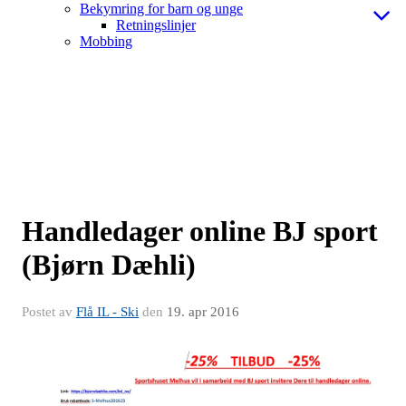
Bekymring for barn og unge
Retningslinjer
Mobbing
Handledager online BJ sport
(Bjørn Dæhli)
Postet av
Flå IL - Ski
den
19. apr 2016