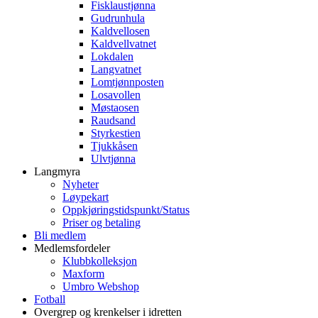
Fisklaustjønna
Gudrunhula
Kaldvellosen
Kaldvellvatnet
Lokdalen
Langvatnet
Lomtjønnposten
Losavollen
Møstaosen
Raudsand
Styrkestien
Tjukkåsen
Ulvtjønna
Langmyra
Nyheter
Løypekart
Oppkjøringstidspunkt/Status
Priser og betaling
Bli medlem
Medlemsfordeler
Klubbkolleksjon
Maxform
Umbro Webshop
Fotball
Overgrep og krenkelser i idretten