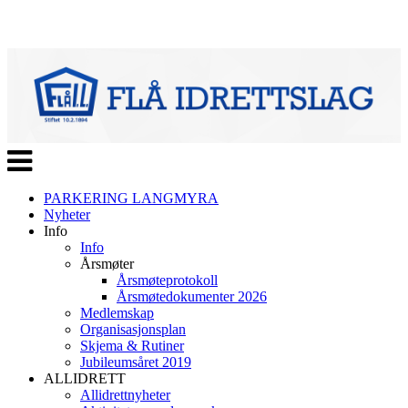
Veksle
navigasjon
PARKERING LANGMYRA
Nyheter
Info
Info
Årsmøter
Årsmøteprotokoll
Årsmøtedokumenter 2026
Medlemskap
Organisasjonsplan
Skjema & Rutiner
Jubileumsåret 2019
ALLIDRETT
Allidrettnyheter