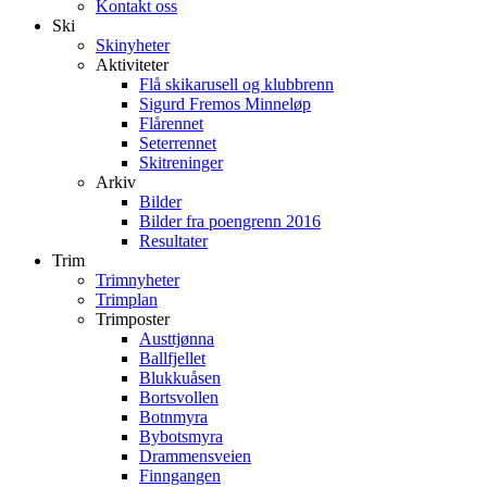
Kontakt oss
Ski
Skinyheter
Aktiviteter
Flå skikarusell og klubbrenn
Sigurd Fremos Minneløp
Flårennet
Seterrennet
Skitreninger
Arkiv
Bilder
Bilder fra poengrenn 2016
Resultater
Trim
Trimnyheter
Trimplan
Trimposter
Austtjønna
Ballfjellet
Blukkuåsen
Bortsvollen
Botnmyra
Bybotsmyra
Drammensveien
Finngangen