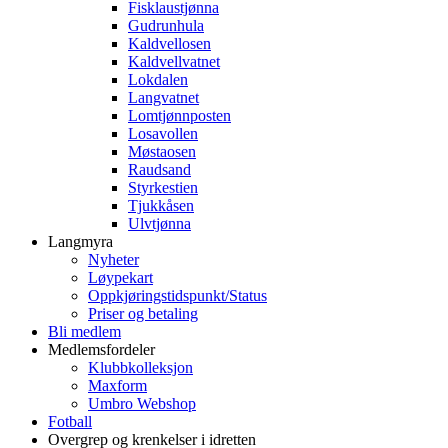
Fisklaustjønna
Gudrunhula
Kaldvellosen
Kaldvellvatnet
Lokdalen
Langvatnet
Lomtjønnposten
Losavollen
Møstaosen
Raudsand
Styrkestien
Tjukkåsen
Ulvtjønna
Langmyra
Nyheter
Løypekart
Oppkjøringstidspunkt/Status
Priser og betaling
Bli medlem
Medlemsfordeler
Klubbkolleksjon
Maxform
Umbro Webshop
Fotball
Overgrep og krenkelser i idretten