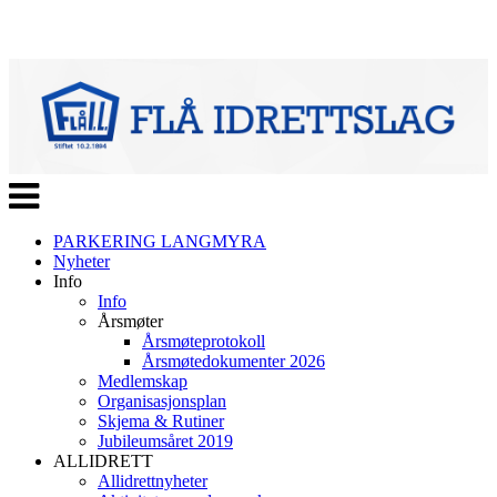
Veksle
navigasjon
PARKERING LANGMYRA
Nyheter
Info
Info
Årsmøter
Årsmøteprotokoll
Årsmøtedokumenter 2026
Medlemskap
Organisasjonsplan
Skjema & Rutiner
Jubileumsåret 2019
ALLIDRETT
Allidrettnyheter