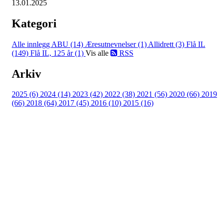
13.01.2025
Kategori
Alle innlegg
ABU (14)
Æresutnevnelser (1)
Allidrett (3)
Flå IL
(149)
Flå IL, 125 år (1)
Vis alle
RSS
Arkiv
2025 (6)
2024 (14)
2023 (42)
2022 (38)
2021 (56)
2020 (66)
2019
(66)
2018 (64)
2017 (45)
2016 (10)
2015 (16)