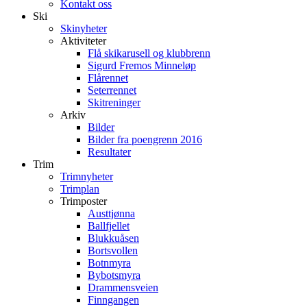
Kontakt oss
Ski
Skinyheter
Aktiviteter
Flå skikarusell og klubbrenn
Sigurd Fremos Minneløp
Flårennet
Seterrennet
Skitreninger
Arkiv
Bilder
Bilder fra poengrenn 2016
Resultater
Trim
Trimnyheter
Trimplan
Trimposter
Austtjønna
Ballfjellet
Blukkuåsen
Bortsvollen
Botnmyra
Bybotsmyra
Drammensveien
Finngangen