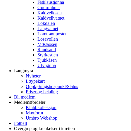
Fisklaustjønna
Gudrunhula
Kaldvellosen
Kaldvellvatnet
Lokdalen
Langvatnet
Lomtjønnposten
Losavollen
Møstaosen
Raudsand
Styrkestien
Tjukkåsen
Ulvtjønna
Langmyra
Nyheter
Løypekart
Oppkjøringstidspunkt/Status
Priser og betaling
Bli medlem
Medlemsfordeler
Klubbkolleksjon
Maxform
Umbro Webshop
Fotball
Overgrep og krenkelser i idretten