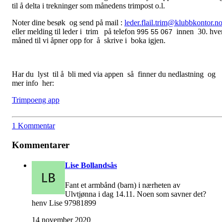
til å delta i trekninger som månedens trimpost o.l.
Noter dine besøk og send på mail :
leder.flail.trim@klubbkontor.n
eller melding til leder i trim på telefon
innen 30. hve
995 55 067
måned til vi åpner opp for å skrive i boka igjen.
Har du lyst til å bli med via appen så finner du nedlastning og
mer info her:
Trimpoeng app
1 Kommentar
Kommentarer
Lise Bollandsås
Fant et armbånd (barn) i nærheten av
Ulvtjønna i dag 14.11. Noen som savner det?
henv Lise 97981899
14 november 2020