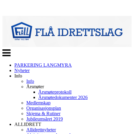
Veksle
navigasjon
PARKERING LANGMYRA
Nyheter
Info
Info
Årsmøter
Årsmøteprotokoll
Årsmøtedokumenter 2026
Medlemskap
Organisasjonsplan
Skjema & Rutiner
Jubileumsåret 2019
ALLIDRETT
Allidrettnyheter