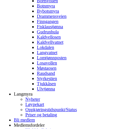
Bortsvollen
Botnmyra
Bybotsmyra
Drammensveien
Finngangen
Fisklaustjønna
Gudrunhula
Kaldvellosen
Kaldvellvatnet
Lokdalen
Langvatnet
Lomtjønnposten
Losavollen
Møstaosen
Raudsand
Styrkestien
Tjukkåsen
Ulvtjønna
Langmyra
Nyheter
Løypekart
Oppkjøringstidspunkt/Status
Priser og betaling
Bli medlem
Medlemsfordeler