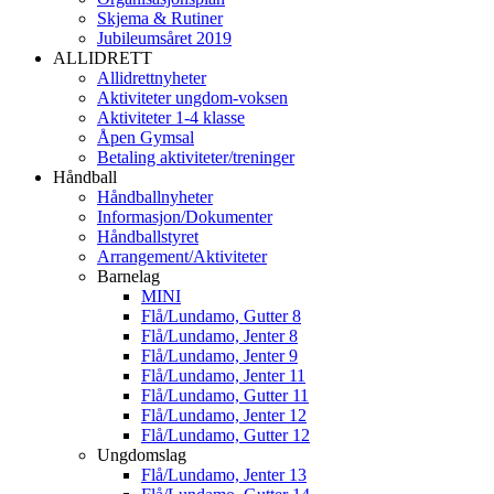
Skjema & Rutiner
Jubileumsåret 2019
ALLIDRETT
Allidrettnyheter
Aktiviteter ungdom-voksen
Aktiviteter 1-4 klasse
Åpen Gymsal
Betaling aktiviteter/treninger
Håndball
Håndballnyheter
Informasjon/Dokumenter
Håndballstyret
Arrangement/Aktiviteter
Barnelag
MINI
Flå/Lundamo, Gutter 8
Flå/Lundamo, Jenter 8
Flå/Lundamo, Jenter 9
Flå/Lundamo, Jenter 11
Flå/Lundamo, Gutter 11
Flå/Lundamo, Jenter 12
Flå/Lundamo, Gutter 12
Ungdomslag
Flå/Lundamo, Jenter 13