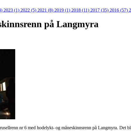
4)
2023 (1)
2022 (5)
2021 (8)
2019 (1)
2018 (11)
2017 (35)
2016 (57)
2
skinnsrenn på Langmyra
rusellrenn nr 6 med hodelykt- og måneskinnsrenn på Langmyra. Det ble