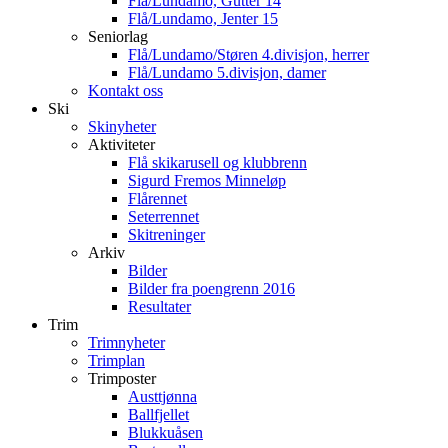
Flå/Lundamo, Gutter 14
Flå/Lundamo, Jenter 15
Seniorlag
Flå/Lundamo/Støren 4.divisjon, herrer
Flå/Lundamo 5.divisjon, damer
Kontakt oss
Ski
Skinyheter
Aktiviteter
Flå skikarusell og klubbrenn
Sigurd Fremos Minneløp
Flårennet
Seterrennet
Skitreninger
Arkiv
Bilder
Bilder fra poengrenn 2016
Resultater
Trim
Trimnyheter
Trimplan
Trimposter
Austtjønna
Ballfjellet
Blukkuåsen