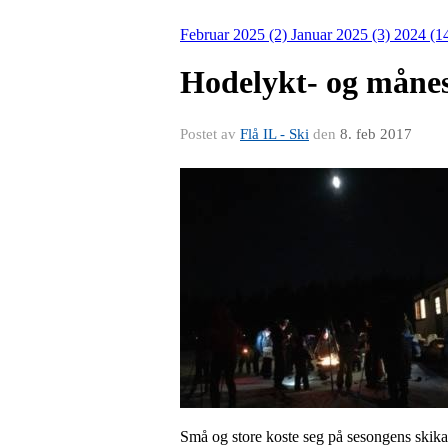
Februar 2025 (2)
Januar 2025 (3)
2024 (1
Hodelykt- og måne
Postet av
Flå IL - Ski
den
8. feb 2017
Små og store koste seg på sesongens skika