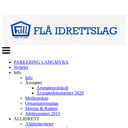
Veksle
navigasjon
PARKERING LANGMYRA
Nyheter
Info
Info
Årsmøter
Årsmøteprotokoll
Årsmøtedokumenter 2026
Medlemskap
Organisasjonsplan
Skjema & Rutiner
Jubileumsåret 2019
ALLIDRETT
Allidrettnyheter