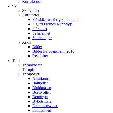
Kontakt oss
Ski
Skinyheter
Aktiviteter
Flå skikarusell og klubbrenn
Sigurd Fremos Minneløp
Flårennet
Seterrennet
Skitreninger
Arkiv
Bilder
Bilder fra poengrenn 2016
Resultater
Trim
Trimnyheter
Trimplan
Trimposter
Austtjønna
Ballfjellet
Blukkuåsen
Bortsvollen
Botnmyra
Bybotsmyra
Drammensveien
Finngangen