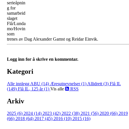
serieåpnin
g for
samarbeid
slaget
Flå/Lunda
mo/Hovin
som
trenes av Dag Alexander Gamst og Reidar Einvik.
Logg inn for å skrive en kommentar.
Kategori
Alle innlegg
ABU (14)
Æresutnevnelser (1)
Allidrett (3)
Flå IL
(149)
Flå IL, 125 år (1)
Vis alle
RSS
Arkiv
2025 (6)
2024 (14)
2023 (42)
2022 (38)
2021 (56)
2020 (66)
2019
(66)
2018 (64)
2017 (45)
2016 (10)
2015 (16)