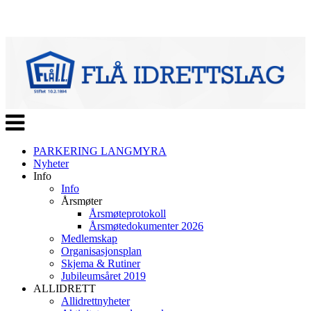
Veksle
navigasjon
PARKERING LANGMYRA
Nyheter
Info
Info
Årsmøter
Årsmøteprotokoll
Årsmøtedokumenter 2026
Medlemskap
Organisasjonsplan
Skjema & Rutiner
Jubileumsåret 2019
ALLIDRETT
Allidrettnyheter