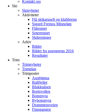
Kontakt oss
Ski
Skinyheter
Aktiviteter
Flå skikarusell og klubbrenn
Sigurd Fremos Minneløp
Flårennet
Seterrennet
Skitreninger
Arkiv
Bilder
Bilder fra poengrenn 2016
Resultater
Trim
Trimnyheter
Trimplan
Trimposter
Austtjønna
Ballfjellet
Blukkuåsen
Bortsvollen
Botnmyra
Bybotsmyra
Drammensveien
Finngangen