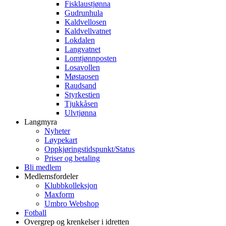
Fisklaustjønna
Gudrunhula
Kaldvellosen
Kaldvellvatnet
Lokdalen
Langvatnet
Lomtjønnposten
Losavollen
Møstaosen
Raudsand
Styrkestien
Tjukkåsen
Ulvtjønna
Langmyra
Nyheter
Løypekart
Oppkjøringstidspunkt/Status
Priser og betaling
Bli medlem
Medlemsfordeler
Klubbkolleksjon
Maxform
Umbro Webshop
Fotball
Overgrep og krenkelser i idretten