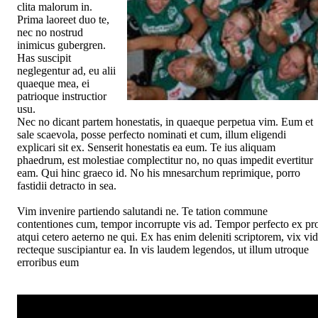
clita malorum in.
Prima laoreet duo te,
nec no nostrud
inimicus gubergren.
Has suscipit
neglegentur ad, eu alii
quaeque mea, ei
patrioque instructior
usu.
Nec no dicant partem honestatis, in quaeque perpetua vim. Eum et
sale scaevola, posse perfecto nominati et cum, illum eligendi
explicari sit ex. Senserit honestatis ea eum. Te ius aliquam
phaedrum, est molestiae complectitur no, no quas impedit evertitur
eam. Qui hinc graeco id. No his mnesarchum reprimique, porro
fastidii detracto in sea.
Vim invenire partiendo salutandi ne. Te tation commune
contentiones cum, tempor incorrupte vis ad. Tempor perfecto ex pr
atqui cetero aeterno ne qui. Ex has enim deleniti scriptorem, vix vid
recteque suscipiantur ea. In vis laudem legendos, ut illum utroque
erroribus eum