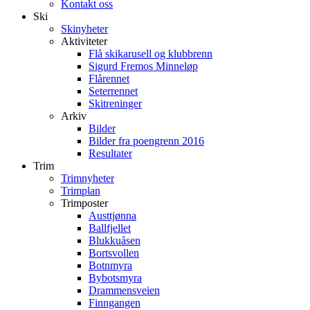
Kontakt oss
Ski
Skinyheter
Aktiviteter
Flå skikarusell og klubbrenn
Sigurd Fremos Minneløp
Flårennet
Seterrennet
Skitreninger
Arkiv
Bilder
Bilder fra poengrenn 2016
Resultater
Trim
Trimnyheter
Trimplan
Trimposter
Austtjønna
Ballfjellet
Blukkuåsen
Bortsvollen
Botnmyra
Bybotsmyra
Drammensveien
Finngangen