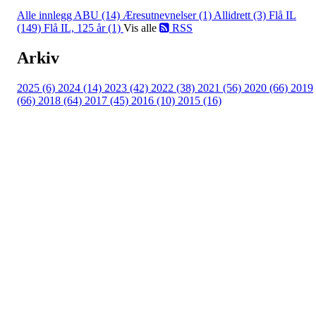
Alle innlegg
ABU (14)
Æresutnevnelser (1)
Allidrett (3)
Flå IL
(149)
Flå IL, 125 år (1)
Vis alle
RSS
Arkiv
2025 (6)
2024 (14)
2023 (42)
2022 (38)
2021 (56)
2020 (66)
2019
(66)
2018 (64)
2017 (45)
2016 (10)
2015 (16)