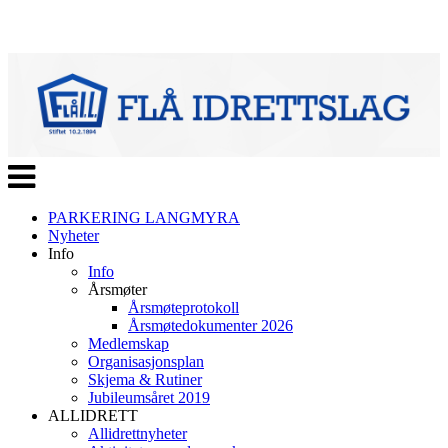
Veksle
navigasjon
PARKERING LANGMYRA
Nyheter
Info
Info
Årsmøter
Årsmøteprotokoll
Årsmøtedokumenter 2026
Medlemskap
Organisasjonsplan
Skjema & Rutiner
Jubileumsåret 2019
ALLIDRETT
Allidrettnyheter