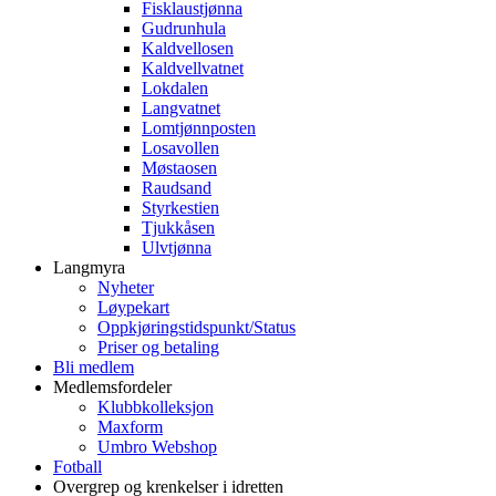
Fisklaustjønna
Gudrunhula
Kaldvellosen
Kaldvellvatnet
Lokdalen
Langvatnet
Lomtjønnposten
Losavollen
Møstaosen
Raudsand
Styrkestien
Tjukkåsen
Ulvtjønna
Langmyra
Nyheter
Løypekart
Oppkjøringstidspunkt/Status
Priser og betaling
Bli medlem
Medlemsfordeler
Klubbkolleksjon
Maxform
Umbro Webshop
Fotball
Overgrep og krenkelser i idretten