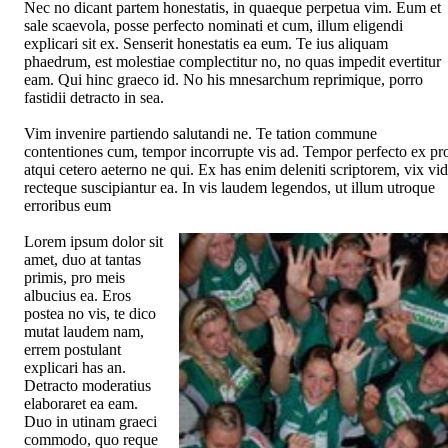
Nec no dicant partem honestatis, in quaeque perpetua vim. Eum et
sale scaevola, posse perfecto nominati et cum, illum eligendi
explicari sit ex. Senserit honestatis ea eum. Te ius aliquam
phaedrum, est molestiae complectitur no, no quas impedit evertitur
eam. Qui hinc graeco id. No his mnesarchum reprimique, porro
fastidii detracto in sea.
Vim invenire partiendo salutandi ne. Te tation commune
contentiones cum, tempor incorrupte vis ad. Tempor perfecto ex pr
atqui cetero aeterno ne qui. Ex has enim deleniti scriptorem, vix vid
recteque suscipiantur ea. In vis laudem legendos, ut illum utroque
erroribus eum
Lorem ipsum dolor sit
amet, duo at tantas
primis, pro meis
albucius ea. Eros
postea no vis, te dico
mutat laudem nam,
errem postulant
explicari has an.
Detracto moderatius
elaboraret ea eam.
Duo in utinam graeci
commodo, quo reque